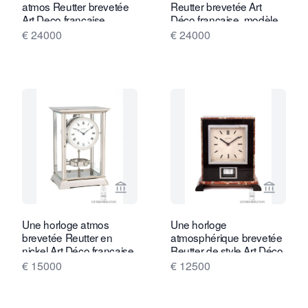
atmos Reutter brevetée
Reutter brevetée Art
Art Deco française,
Déco française, modèle
modèle RM1, vers 1934.
P01, vers 1935.
€ 24000
€ 24000
Voir la page vendeur de Gude & Meis 
Voir la
Une horloge atmos
Une horloge
brevetée Reutter en
atmosphérique brevetée
nickel Art Déco française,
Reutter de style Art Déco
vers 1933.
en marbre français, vers
€ 15000
€ 12500
1932