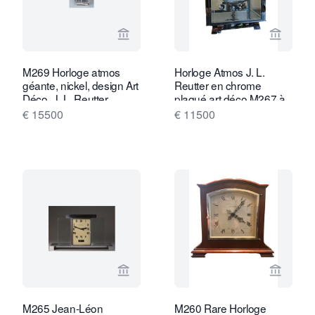
Voir la page vendeur de Van Brug Coll
Voir la
M269 Horloge atmos
Horloge Atmos J. L.
géante, nickel, design Art
Reutter en chrome
Déco, J. L. Reutter
plaqué art déco M267 à
numérotée 6179, France
cinq verres
€ 15500
€ 11500
vers 1935.
Voir la page vendeur de Van Brug Coll
Voir la
M265 Jean-Léon
M260 Rare Horloge