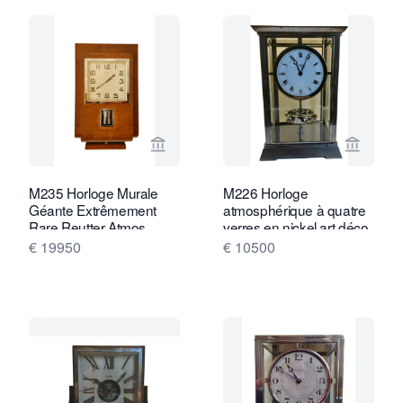
Voir la page vendeur de Van Brug Coll
Voir la
M235 Horloge Murale
M226 Horloge
Géante Extrêmement
atmosphérique à quatre
Rare Reutter Atmos
verres en nickel art déco
J.L. Reutter, version
€ 19950
€ 10500
haute