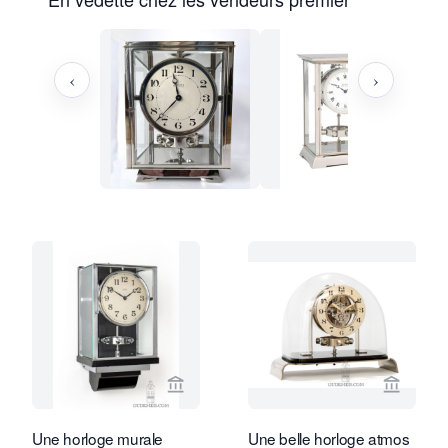
‹
›
Voir la page vendeur de Gude & Meis 
Voir la
Une horloge murale
Une belle horloge atmos