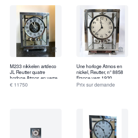
Voir la page vendeur de Van Brug Coll
Voir la
M233 nikkelen artdeco
Une horloge Atmos en
JL Reutter quatre
nickel, Reutter, n° 8858
horloge Atmos en verre,
France vers 1930.
la grande Nikkelen vitrine
€ 11750
Prix sur demande
en verre