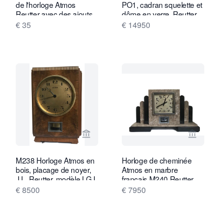
de l'horloge Atmos
PO1, cadran squelette et
Reutter avec des ajouts
dôme en verre, Reutter
n° 3757, France vers
€ 35
€ 14950
1930.
Voir la page vendeur de Van Brug Coll
Voir la
M238 Horloge Atmos en
Horloge de cheminée
bois, placage de noyer,
Atmos en marbre
J.L. Reutter, modèle LG I,
français M240 Reutter,
N° 602
numéro 1792
€ 8500
€ 7950