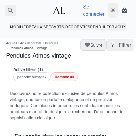
Se
Basculer le 
Panie
connecter
MOBILIER
BEAUX-ARTS
ARTS DÉCORATIFS
PENDULES
BIJOUX
Accueil
/
Arts décoratifs
/
Pendules
Filtrer
Suivre
/
Pendules Atmos
/
Vintage
Pendules Atmos vintage
Active filters (1)
periode: Vintage
×
Remove all
Découvrez notre collection exclusive de pendules Atmos
vintage, une fusion parfaite d'élégance et de précision
horlogère. Ces pièces intemporelles sont idéales pour les
amateurs d'art et de design à la recherche d'une touche de
sophistication classique.
En vedette chez les vendeurs premier