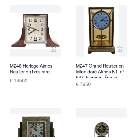
Voir la page vendeur de Van Brug Coll
Voir la
M248 Horloge Atmos
M247 Grand Reutter en
Reutter en bois rare
laiton doré Atmos K1, n°
547, 5 verres, France
€ 14500
vers 1930.
€ 7950