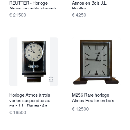
REUTTER - Horloge
Atmos en Bois J.L.
Atmos, en métal chromé
Reutter
et plaques de verre
€ 21500
€ 4250
Voir la page vendeur de Van Brug Coll
Voir la
Horloge Atmos à trois
M256 Rare horloge
verres suspendue au
Atmos Reutter en bois
mur J. L. Reutter Art
€ 12500
Déco en nickel plaqué de
€ 16500
grande taille W45.