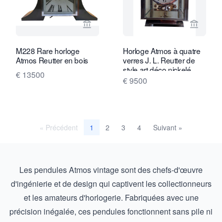
Voir la page vendeur de Van Brug Coll
Voir la
M228 Rare horloge
Horloge Atmos à quatre
Atmos Reutter en bois
verres J. L. Reutter de
style art déco nickelé
€ 13500
M211
€ 9500
« Précédent
2
3
4
Suivant »
1
Les pendules Atmos vintage sont des chefs-d'œuvre
d'ingénierie et de design qui captivent les collectionneurs
et les amateurs d'horlogerie. Fabriquées avec une
précision inégalée, ces pendules fonctionnent sans pile ni