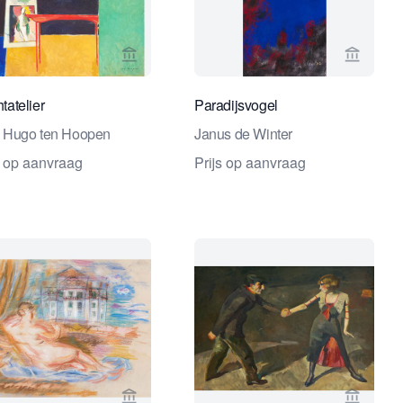
ndel
erspagina van Studio 2000 Kunsthandel
Bekijk verkoperspagina van Studio 2000 K
Bekijk 
tatelier
Paradijsvogel
 Hugo ten Hoopen
Janus de Winter
s op aanvraag
Prijs op aanvraag