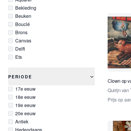
Louis XIII
Bekleding
Louis XIV
Beuken
Middeleeuws
Bouclé
Modern
Brons
Modernisme
Canvas
Napoleon III
Delft
Neoclassicisme
Ets
Oude Meesters
Glas
Post-War
Goud
Primitieve Kunst
PERIODE
Clown op v
Hout
Realisme
17e eeuw
Houtskool
Quirijn van 
Renaissance
18e eeuw
Ivoor
Romantiek
Prijs op a
19e eeuw
Koper
Rustiek
20e eeuw
Krijt
School van Barbizon
Antiek
Lakwek
Hedendaags
Lapis lazuli