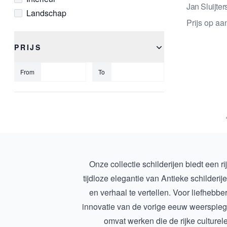
Georges Michel
Jan Sluijter
Landschap
Gerardina Jacoba van de Sande
Prijs op a
Marine
Bakhuyzen
Mythologisch
Gerbrand Frederik van Schagen
PRIJS
Naakt
Gust Romijn
Portret
From
To
H.W. Mesdag
Religieus
Harmen Meurs
Stadsgezicht
Hendrick van Anthonissen
Stilleven
Henri Fantin-Latour
Zeegezicht
Henriëtte Ronner-Knip
Zelfportret
Herbert Fiedler
Hubert Malfait
Onze collectie schilderijen biedt een r
Isaac Israëls
tijdloze elegantie van
Antieke schilderij
Isidore Verheyden
en verhaal te vertellen. Voor liefhebb
J (Jan) Voerman jr
innovatie van de vorige eeuw weerspiegel
J F C (Johan Frederik Cornelis)
omvat werken die de rijke culturel