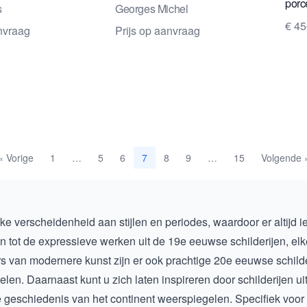
porc
s
Georges Michel
art, 
€ 4
anvraag
Prijs op aanvraag
« Vorige
1
5
6
8
9
15
Volgende 
…
7
…
ijke verscheidenheid aan stijlen en periodes, waardoor er altijd i
en
tot de expressieve werken uit de
19e eeuwse schilderijen
, el
ers van modernere kunst zijn er ook prachtige
20e eeuwse schilde
en. Daarnaast kunt u zich laten inspireren door schilderijen uit
e geschiedenis van het continent weerspiegelen. Specifiek voor l