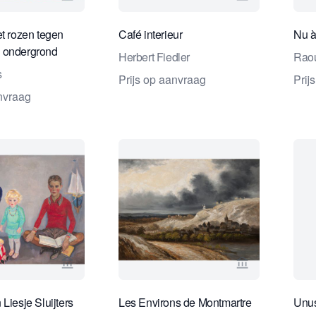
Bekijk verkoperspagina van Studio 2000 Kunstha
Bekijk verkop
et rozen tegen
Café interieur
Nu à
 ondergrond
Herbert Fiedler
Raou
s
Prijs op aanvraag
Prij
anvraag
Bekijk verkoperspagina van Studio 2000 Kunstha
Bekijk verkope
Liesje Sluijters
Les Environs de Montmartre
Unus