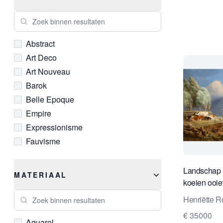
Zoek binnen resultaten
Abstract
Art Deco
Art Nouveau
Barok
Belle Epoque
Empire
Expressionisme
Fauvisme
Grand Tour
Hedendaags
Landschap m
MATERIAAL
koeien ooi
Hudson River School
onder drei
Zoek binnen resultaten
Impressionisme
Henriëtte R
onweersluc
Kubisme
€ 35000
Aquarel