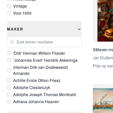
Vintage
Leer
Voor 1600
Linnen
Marmer
Olieverf
MAKER
Parel
Zoek binnen resultaten
Parelmoer
Pastel
Stilleven m
'Dirk' Herman Willem Filarski
Pen
Jan Sluijter
’Johannes Evert’ Hendrik Akkeringa
Porselein
Prijs op a
(Herman Dirk van Dodeweerd)
Segrijn
Armando
Smeedijzer
Achille Emile Othon Friesz
Touw
Adolphe Cieslarczyk
Vlechtwerk
Adolphe Joseph Thomas Monticelli
Wol
Adriana Johanna Haanen
Zilver
Adrianus Eversen