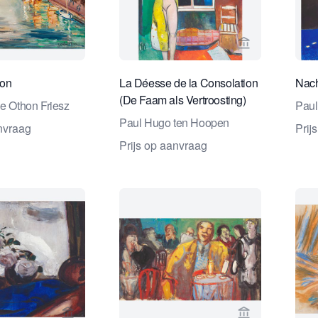
Bekijk verkoperspagina van Studio 2000 Kunstha
Bekijk verkop
lon
La Déesse de la Consolation
Nach
(De Faam als Vertroosting)
le Othon Friesz
Paul
Paul Hugo ten Hoopen
anvraag
Prij
Prijs op aanvraag