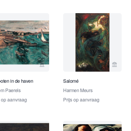
ndel
erspagina van Studio 2000 Kunsthandel
Bekijk verkoperspagina van Studio 2000 K
Bekijk 
boten in de haven
Salomé
em Paerels
Harmen Meurs
s op aanvraag
Prijs op aanvraag