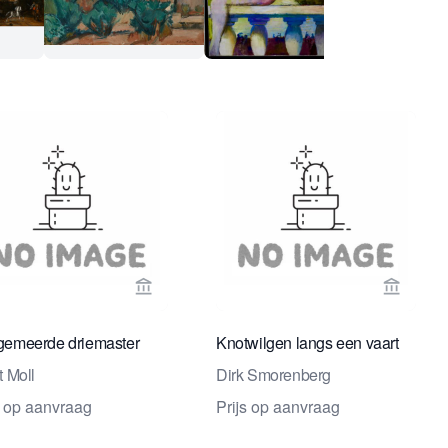
& Antiques
rspagina van Daatselaar Fine Art & Antiques
Bekijk verkoperspagina van Studio 2000 K
Bekijk 
emeerde driemaster
Knotwilgen langs een vaart
t Moll
Dirk Smorenberg
s op aanvraag
Prijs op aanvraag