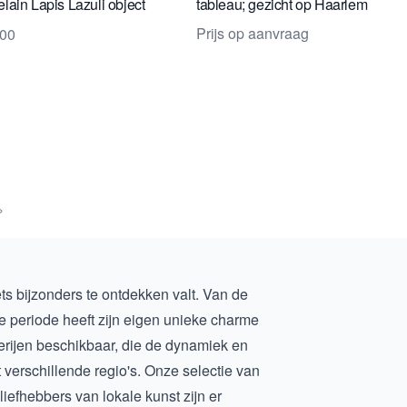
elain Lapis Lazuli object
tableau; gezicht op Haarlem
circa 1830
Prijs op aanvraag
500
»
ets bijzonders te ontdekken valt. Van de
ke periode heeft zijn eigen unieke charme
rijen
beschikbaar, die de dynamiek en
 verschillende regio's. Onze selectie van
iefhebbers van lokale kunst zijn er