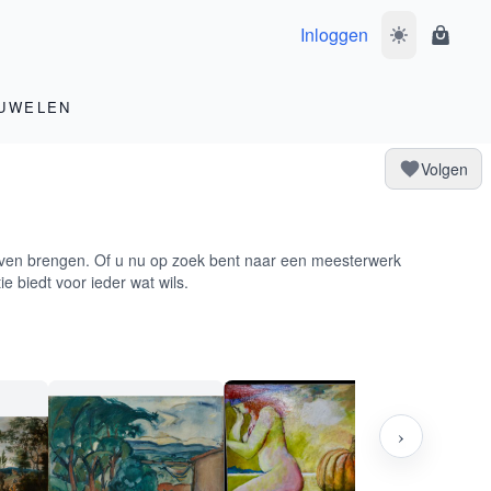
Inloggen
Wissel donke
Winke
UWELEN
Volgen
 leven brengen. Of u nu op zoek bent naar een meesterwerk
e biedt voor ieder wat wils.
›