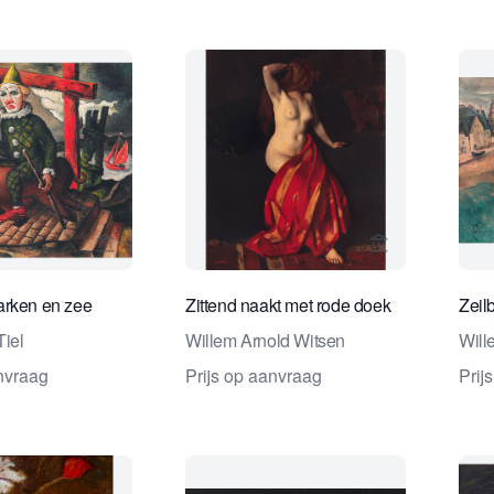
Bekijk verkoperspagina van Studio 2000 Kunstha
Bekijk verkop
arken en zee
Zittend naakt met rode doek
Zeil
Tiel
Willem Arnold Witsen
Will
anvraag
Prijs op aanvraag
Prij