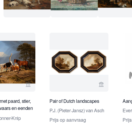
Bekijk verkoperspagina van Daatselaar Fine Art 
Bekijk verkope
et paard, stier,
Pair of Dutch landscapes
Aang
evaars en eenden
P.J. (Pieter Jansz) van Asch
Ever
gende
onner-Knip
Prijs op aanvraag
Prij
ht