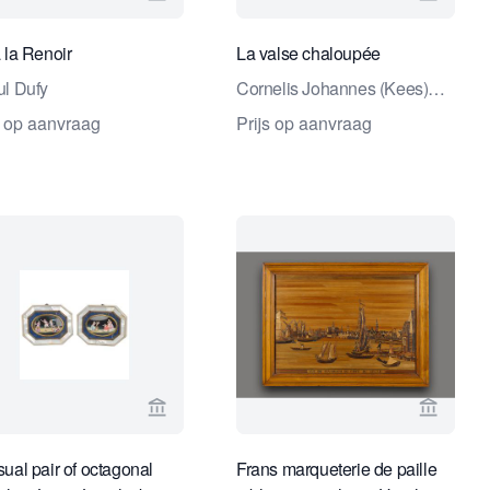
ndel
erspagina van Studio 2000 Kunsthandel
Bekijk verkoperspagina van Studio 2000 K
Bekijk 
 la Renoir
La valse chaloupée
l Dufy
Cornelis Johannes (Kees)
Maks
s op aanvraag
Prijs op aanvraag
ndel
rspagina van Daatselaar Fine Art & Antiques
Bekijk verkoperspagina van Toebosch Ant
Bekijk 
ual pair of octagonal
Frans marqueterie de paille