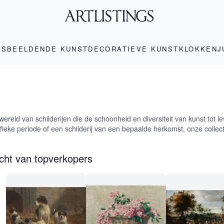
LS
BEELDENDE KUNST
DECORATIEVE KUNST
KLOKKEN
J
ereld van schilderijen die de schoonheid en diversiteit van kunst tot
ifieke periode of een schilderij van een bepaalde herkomst, onze collecti
icht van topverkopers