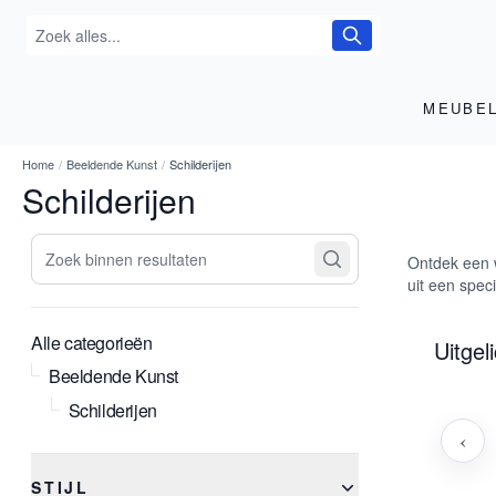
MEUBE
Home
/
Beeldende Kunst
/
Schilderijen
Schilderijen
Zoek binnen resultaten
Ontdek een w
uit een spec
Alle categorieën
Uitgel
Beeldende Kunst
Schilderijen
‹
STIJL