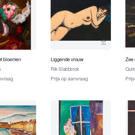
Bekijk verkoperspagina van Studio 2000 Kunstha
Bekijk verkop
et bloemen
Liggende vrouw
Zee 
s
Rik Slabbinck
Quiri
anvraag
Prijs op aanvraag
Prij