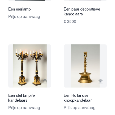
Een eierlamp
Een paar decoratieve
kandelaars
Prijs op aanvraag
€ 2500
Bekijk verkoperspagina van Limburg A
Bekijk 
Een stel Empire
Een Hollandse
kandelaars
knoopkandelaar
Prijs op aanvraag
Prijs op aanvraag