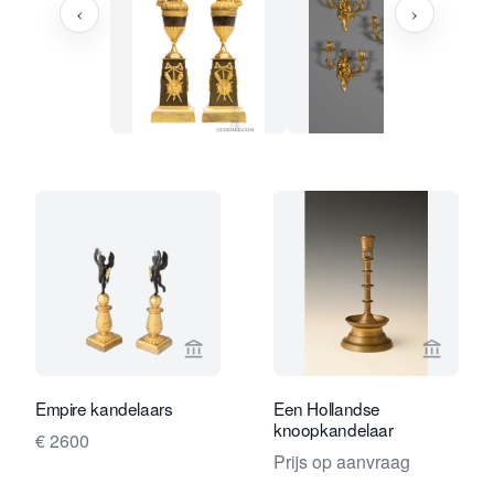
‹
›
Bekijk verkoperspagina van Limburg A
Bekijk 
Empire kandelaars
Een Hollandse
knoopkandelaar
€ 2600
Prijs op aanvraag