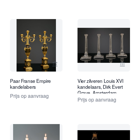
Bekijk verkoperspagina van Kollenbur
Bekijk 
Paar Franse Empire
Vier zilveren Louis XVI
kandelabers
kandelaars, Dirk Evert
Grave, Amsterdam
Prijs op aanvraag
Prijs op aanvraag