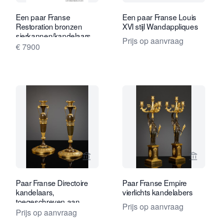
Een paar Franse
Een paar Franse Louis
Restoration bronzen
XVI stijl Wandappliques
sierkannen/kandelaars,
Prijs op aanvraag
circa 1825.
€ 7900
Bekijk verkoperspagina van Kollenbur
Bekijk 
Paar Franse Directoire
Paar Franse Empire
kandelaars,
vierlichts kandelabers
toegeschreven aan
Prijs op aanvraag
Claude Galle
Prijs op aanvraag