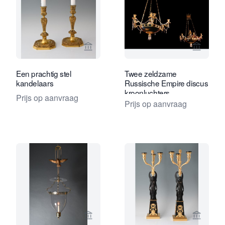
Bekijk verkoperspagina van Limburg A
Bekijk 
Een prachtig stel
Twee zeldzame
kandelaars
Russische Empire discus
kroonluchters
Prijs op aanvraag
Prijs op aanvraag
Bekijk verkoperspagina van Limburg A
Bekijk 