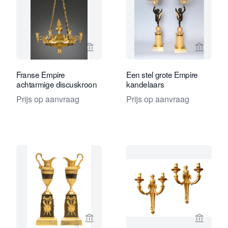
Bekijk verkoperspagina van Kollenbur
Bekijk 
Franse Empire
Een stel grote Empire
achtarmige discuskroon
kandelaars
Prijs op aanvraag
Prijs op aanvraag
Bekijk verkoperspagina van Gude & M
Bekijk 