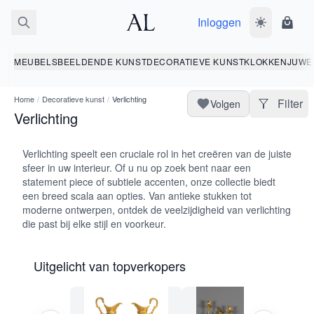
Inloggen
Wissel donk
Wink
MEUBELS
BEELDENDE KUNST
DECORATIEVE KUNST
KLOKKEN
JUWE
Home
/
Decoratieve kunst
/
Verlichting
Filter
Volgen
Verlichting
Verlichting speelt een cruciale rol in het creëren van de juiste
sfeer in uw interieur. Of u nu op zoek bent naar een
statement piece of subtiele accenten, onze collectie biedt
een breed scala aan opties. Van antieke stukken tot
moderne ontwerpen, ontdek de veelzijdigheid van verlichting
die past bij elke stijl en voorkeur.
Uitgelicht van topverkopers