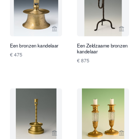
Bekijk verkoperspagina van Limburg A
Bekijk 
Een bronzen kandelaar
Een Zeldzaame bronzen
kandelaar
€ 475
€ 875
Bekijk verkoperspagina van Limburg A
Bekijk 