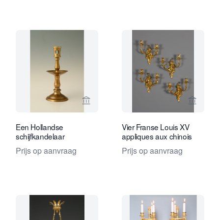
Bekijk verkoperspagina van Limburg A
Bekijk 
Een Hollandse
Vier Franse Louis XV
schijfkandelaar
appliques aux chinois
Prijs op aanvraag
Prijs op aanvraag