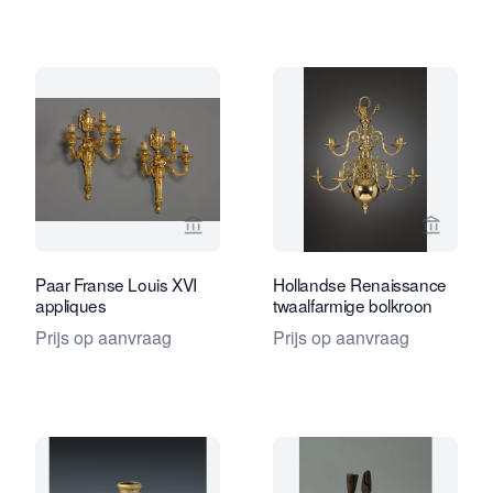
Bekijk verkoperspagina van Kollenbur
Bekijk 
Paar Franse Louis XVI
Hollandse Renaissance
appliques
twaalfarmige bolkroon
Prijs op aanvraag
Prijs op aanvraag