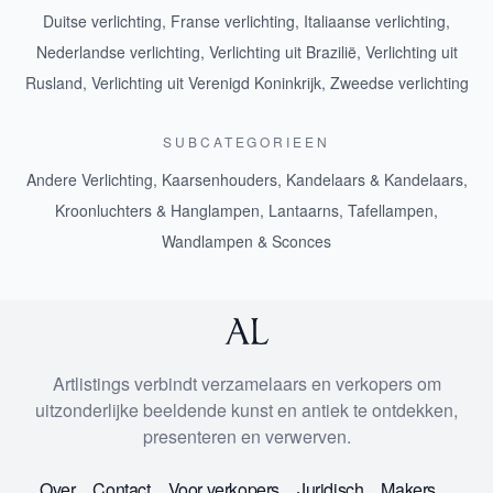
Duitse verlichting
,
Franse verlichting
,
Italiaanse verlichting
,
Nederlandse verlichting
,
Verlichting uit Brazilië
,
Verlichting uit
Rusland
,
Verlichting uit Verenigd Koninkrijk
,
Zweedse verlichting
SUBCATEGORIEEN
Andere Verlichting
,
Kaarsenhouders
,
Kandelaars & Kandelaars
,
Kroonluchters & Hanglampen
,
Lantaarns
,
Tafellampen
,
Wandlampen & Sconces
Artlistings verbindt verzamelaars en verkopers om
uitzonderlijke beeldende kunst en antiek te ontdekken,
presenteren en verwerven.
Over
Contact
Voor verkopers
Juridisch
Makers