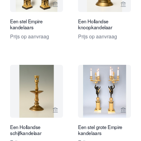
Bekijk verkoperspagina van Limburg A
Bekijk 
Een stel Empire
Een Hollandse
kandelaars
knoopkandelaar
Prijs op aanvraag
Prijs op aanvraag
Bekijk verkoperspagina van Limburg A
Bekijk 
Een Hollandse
Een stel grote Empire
schijfkandelaar
kandelaars