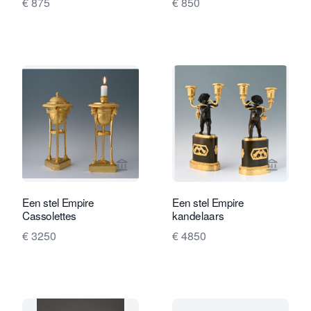
€ 875
€ 850
Bekijk verkoperspagina van Limburg A
Bekijk 
Een stel Empire
Een stel Empire
Cassolettes
kandelaars
€ 3250
€ 4850