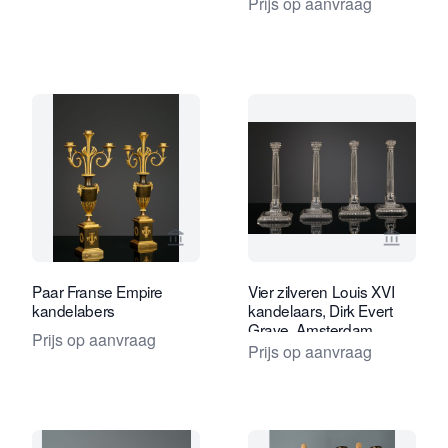
Prijs op aanvraag
Bekijk verkoperspagina van Kollenbur
Bekijk 
Paar Franse Empire
Vier zilveren Louis XVI
kandelabers
kandelaars, Dirk Evert
Grave, Amsterdam
Prijs op aanvraag
Prijs op aanvraag