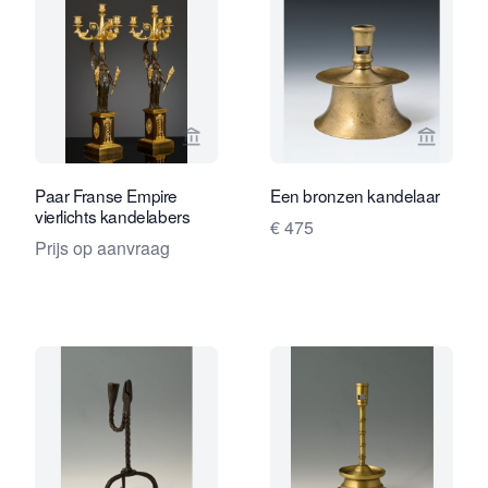
Bekijk verkoperspagina van Kollenbur
Bekijk 
Paar Franse Empire
Een bronzen kandelaar
vierlichts kandelabers
€ 475
Prijs op aanvraag