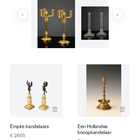
‹
›
Bekijk verkoperspagina van Limburg A
Bekijk 
Empire kandelaars
Een Hollandse
knoopkandelaar
€ 2600