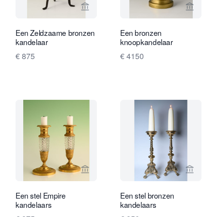
Bekijk verkoperspagina van Limburg A
Bekijk 
Een Zeldzaame bronzen
Een bronzen
kandelaar
knoopkandelaar
€ 875
€ 4150
Bekijk verkoperspagina van Limburg A
Bekijk 
Een stel Empire
Een stel bronzen
kandelaars
kandelaars