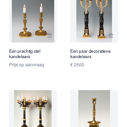
Bekijk verkoperspagina van Limburg A
Bekijk 
Een prachtig stel
Een paar decoratieve
kandelaars
kandelaars
Prijs op aanvraag
€ 2500