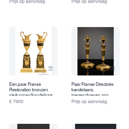
Prijs op aanvraag
Prijs op aanvraag
Bekijk verkoperspagina van Gude & M
Bekijk 
Een paar Franse
Paar Franse Directoire
Restoration bronzen
kandelaars,
sierkannen/kandelaars,
toegeschreven aan
circa 1825.
Claude Galle
€ 7900
Prijs op aanvraag