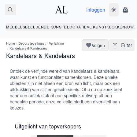
Inloggen
Wissel donk
Wink
MEUBELS
BEELDENDE KUNST
DECORATIEVE KUNST
KLOKKEN
JUWE
Home
/
Decoratieve kunst
/
Verlichting
Filter
Volgen
/
Kandelaars & Kandelaars
Kandelaars & Kandelaars
Ontdek de verfijnde wereld van kandelaars & kandelaars,
waar kunst en functionaliteit samenkomen. Deze unieke
objecten zijn niet alleen een bron van licht, maar ook een
uitdrukking van stijl en geschiedenis. Of u nu op zoek bent
naar een antiek stuk of een specifiek ontwerp uit een
bepaalde periode, onze collectie biedt een diversiteit aan
keuzes.
Uitgelicht van topverkopers