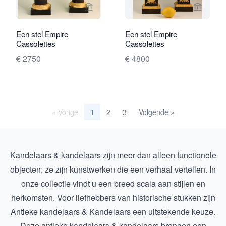
Bekijk verkoperspagina van Limburg A
Bekijk 
Een stel Empire
Een stel Empire
Cassolettes
Cassolettes
€ 2750
€ 4800
« Vorige
2
3
Volgende »
1
Kandelaars & kandelaars zijn meer dan alleen functionele
objecten; ze zijn kunstwerken die een verhaal vertellen. In
onze collectie vindt u een breed scala aan stijlen en
herkomsten. Voor liefhebbers van historische stukken zijn
Antieke kandelaars & Kandelaars
een uitstekende keuze.
Deze antieke kandelaars & kandelaars brengen een