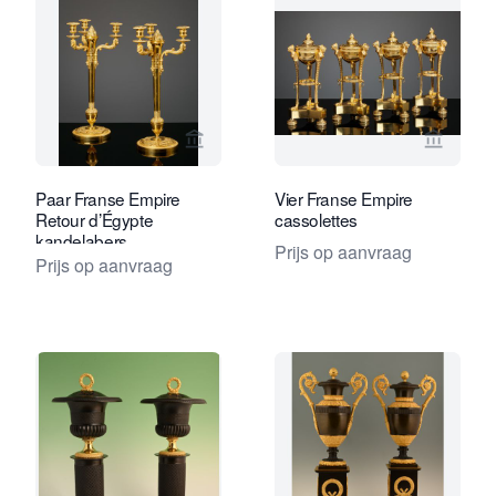
Bekijk verkoperspagina van Kollenbur
Bekijk 
Paar Franse Empire
Vier Franse Empire
Retour d’Égypte
cassolettes
kandelabers
Prijs op aanvraag
Prijs op aanvraag