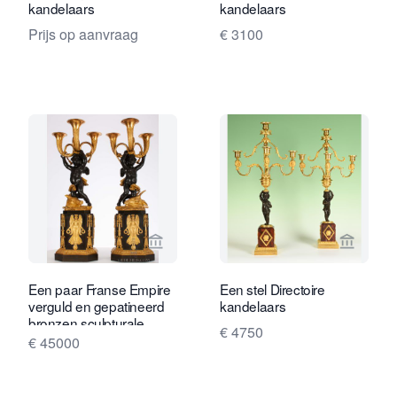
kandelaars
kandelaars
Prijs op aanvraag
€ 3100
Bekijk verkoperspagina van Gude & M
Bekijk 
Een paar Franse Empire
Een stel Directoire
verguld en gepatineerd
kandelaars
bronzen sculpturale
€ 4750
kandelaars, circa 1800
€ 45000