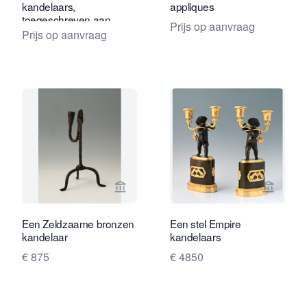
kandelaars,
appliques
toegeschreven aan
Prijs op aanvraag
Claude Galle
Prijs op aanvraag
Bekijk verkoperspagina van Limburg A
Bekijk 
Een Zeldzaame bronzen
Een stel Empire
kandelaar
kandelaars
€ 875
€ 4850