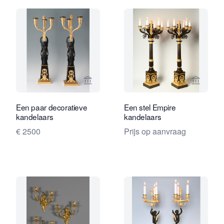
Bekijk verkoperspagina van Limburg A
Bekijk 
Een paar decoratieve
Een stel Empire
kandelaars
kandelaars
€ 2500
Prijs op aanvraag