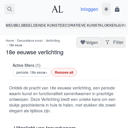
Inloggen
Wissel donk
Wink
MEUBELS
BEELDENDE KUNST
DECORATIEVE KUNST
KLOKKEN
JUWE
Home
/
Decoratieve kunst
/
Verlichting
Filter
Volgen
/
18e eeuw
18e eeuwse verlichting
Active filters (1)
periode: 18e eeuw
×
Remove all
Ontdek de pracht van 18e eeuwse verlichting, een periode
waarin kunst en functionaliteit samenkwamen in prachtige
ontwerpen. Deze Verlichting biedt een unieke kans om een
stukje geschiedenis in huis te halen, met stukken die zowel
elegant als tijdloos zijn.
Uitgelicht van topverkopers