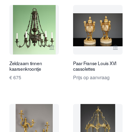
Bekijk verkoperspagina van Limburg A
Bekijk 
Zeldzaam tinnen
Paar Franse Louis XVI
kaarsenkroontje
cassolettes
€ 675
Prijs op aanvraag