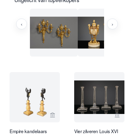
‹
›
Bekijk verkoperspagina van Limburg A
Bekijk 
Empire kandelaars
Vier zilveren Louis XVI