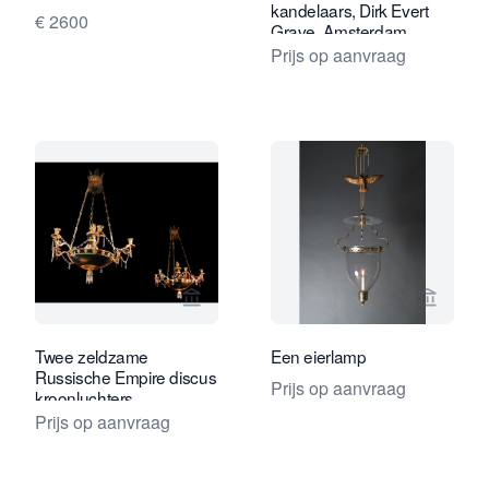
kandelaars, Dirk Evert
€ 2600
Grave, Amsterdam
Prijs op aanvraag
Bekijk verkoperspagina van Limburg A
Bekijk 
Twee zeldzame
Een eierlamp
Russische Empire discus
Prijs op aanvraag
kroonluchters
Prijs op aanvraag