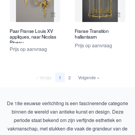
Bekijk verkoperspagina van Kollenbur
Bekijk 
Paar Franse Louis XV
Franse Transition
appliques, naar Nicolas
hallantaarn
Pineau
Prijs op aanvraag
Prijs op aanvraag
« Vorige
2
Volgende »
1
De 18e eeuwse verlichting is een fascinerende categorie
binnen de wereld van antieke kunst en design. Deze
periode staat bekend om zijn verfijnde esthetiek en
vakmanschap, met stukken die vaak de grandeur van de