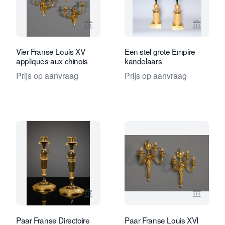
Bekijk verkoperspagina van Kollenbur
Bekijk 
Vier Franse Louis XV
Een stel grote Empire
appliques aux chinois
kandelaars
Prijs op aanvraag
Prijs op aanvraag
Bekijk verkoperspagina van Kollenbur
Bekijk 
Paar Franse Directoire
Paar Franse Louis XVI