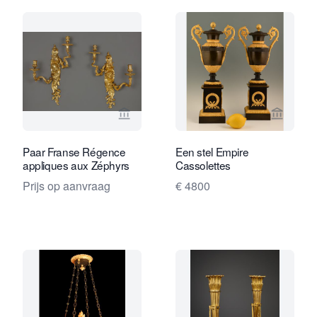
Bekijk verkoperspagina van Kollenbur
Bekijk 
Paar Franse Régence
Een stel Empire
appliques aux Zéphyrs
Cassolettes
Prijs op aanvraag
€ 4800