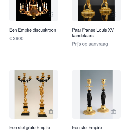
Bekijk verkoperspagina van Limburg A
Bekijk 
Een Empire discuskroon
Paar Franse Louis XVI
kandelaars
€ 3600
Prijs op aanvraag
Bekijk verkoperspagina van Limburg A
Bekijk 
Een stel grote Empire
Een stel Empire