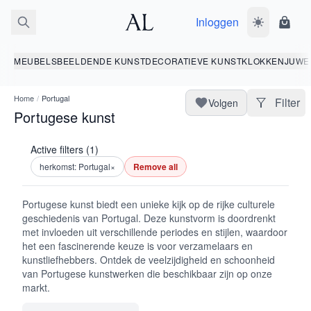
Inloggen
Wissel donk
Wink
MEUBELS
BEELDENDE KUNST
DECORATIEVE KUNST
KLOKKEN
JUWE
Home
/
Portugal
Filter
Volgen
Portugese kunst
Active filters (1)
herkomst: Portugal
×
Remove all
Portugese kunst biedt een unieke kijk op de rijke culturele
geschiedenis van Portugal. Deze kunstvorm is doordrenkt
met invloeden uit verschillende periodes en stijlen, waardoor
het een fascinerende keuze is voor verzamelaars en
kunstliefhebbers. Ontdek de veelzijdigheid en schoonheid
van Portugese kunstwerken die beschikbaar zijn op onze
markt.