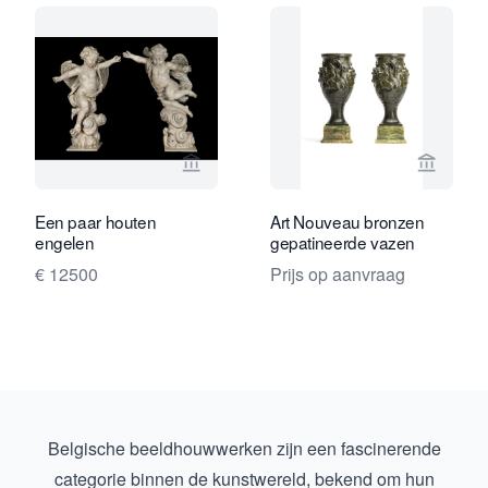
Bekijk verkoperspagina van Limburg A
Bekijk 
Een paar houten
Art Nouveau bronzen
engelen
gepatineerde vazen
€ 12500
Prijs op aanvraag
Belgische beeldhouwwerken zijn een fascinerende
categorie binnen de kunstwereld, bekend om hun