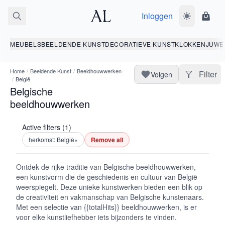
Inloggen
Wissel donk
Wink
MEUBELS
BEELDENDE KUNST
DECORATIEVE KUNST
KLOKKEN
JUWE
Home
/
Beeldende Kunst
/
Beeldhouwwerken
Filter
Volgen
/
België
Belgische
beeldhouwwerken
Active filters (1)
herkomst: België
×
Remove all
Ontdek de rijke traditie van Belgische beeldhouwwerken,
een kunstvorm die de geschiedenis en cultuur van België
weerspiegelt. Deze unieke kunstwerken bieden een blik op
de creativiteit en vakmanschap van Belgische kunstenaars.
Met een selectie van {{totalHits}} beeldhouwwerken, is er
voor elke kunstliefhebber iets bijzonders te vinden.