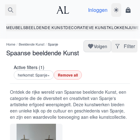
Inloggen
Wissel donk
Wink
MEUBELS
BEELDENDE KUNST
DECORATIEVE KUNST
KLOKKEN
JUWE
Home
/
Beeldende Kunst
/
Spanje
Filter
Volgen
Spaanse beeldende Kunst
Active filters (1)
herkomst: Spanje
×
Remove all
Ontdek de rijke wereld van Spaanse beeldende Kunst, een
categorie die de diversiteit en creativiteit van Spanje's
artistieke erfgoed weerspiegelt. Deze kunstwerken bieden
een unieke kijk op de cultuur en geschiedenis van Spanje,
en zijn een waardevolle toevoeging aan elke kunstcollectie.