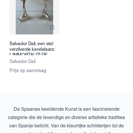
Bekijk verkoperspagina van Kunstcons
Salvador Dali, een stel
verzilverde kandelaars:
L'IMMORTALITI DE
CASTOR ET POLLUX
Salvador Dalí
Prijs op aanvraag
De Spaanse beeldende Kunst is een fascinerende
categorie die de levendige en diverse artistieke tradities
van Spanje belicht. Van de kleurrijke schilderijen tot de