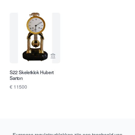
Bekijk verkoperspagina van Van Brug 
S22 Skeletklok Hubert
Sarton
€ 11500
Europese regulateurklokken zijn een toonbeeld van