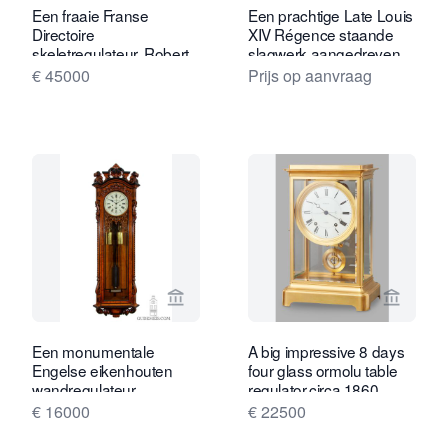
Een fraaie Franse
Een prachtige Late Louis
Directoire
XIV Régence staande
skeletregulateur, Robert
slagwerk aangedreven
Robin, circa 1800
Franse wandregulator uit
€ 45000
Prijs op aanvraag
circa 1720, ondertekend
N DELAUNAY A PARIS.
Bekijk verkoperspagina van Gude & M
Bekijk 
Een monumentale
A big impressive 8 days
Engelse eikenhouten
four glass ormolu table
wandregulateur,
regulator.circa 1860
Amstrong Manchester,
signed CHATOUREL A
€ 16000
€ 22500
circa 1880
PARIS