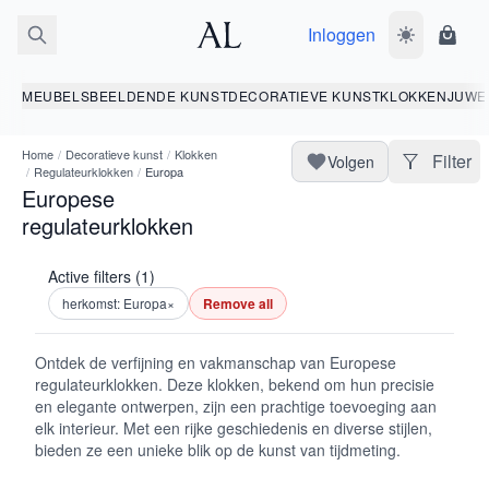
Inloggen
Wissel donk
Wink
MEUBELS
BEELDENDE KUNST
DECORATIEVE KUNST
KLOKKEN
JUWE
Home
/
Decoratieve kunst
/
Klokken
Filter
Volgen
/
Regulateurklokken
/
Europa
Europese
regulateurklokken
Active filters (1)
herkomst: Europa
×
Remove all
Ontdek de verfijning en vakmanschap van Europese
regulateurklokken. Deze klokken, bekend om hun precisie
en elegante ontwerpen, zijn een prachtige toevoeging aan
elk interieur. Met een rijke geschiedenis en diverse stijlen,
bieden ze een unieke blik op de kunst van tijdmeting.