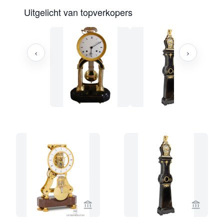
Uitgelicht van topverkopers
‹
›
Bekijk verkoperspagina van Gude & M
Bekijk 