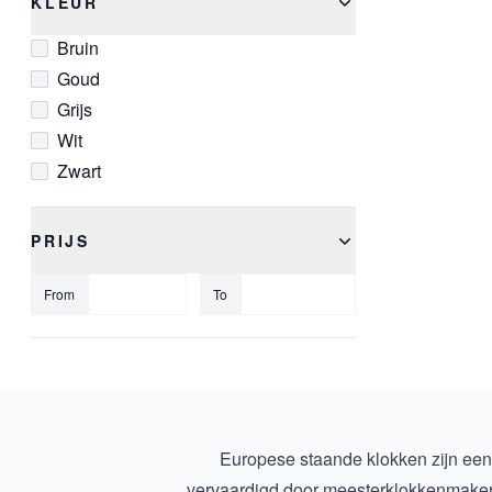
KLEUR
Bruin
Goud
Grijs
Wit
Zwart
PRIJS
From
To
Europese staande klokken zijn een
vervaardigd door meesterklokkenmakers