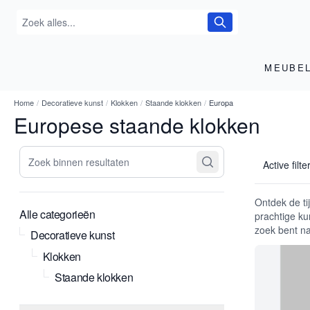
MEUBE
Home
/
Decoratieve kunst
/
Klokken
/
Staande klokken
/
Europa
Europese staande klokken
Zoek binnen resultaten
Active filte
Ontdek de ti
Alle categorieën
prachtige ku
zoek bent na
Decoratieve kunst
Klokken
Staande klokken