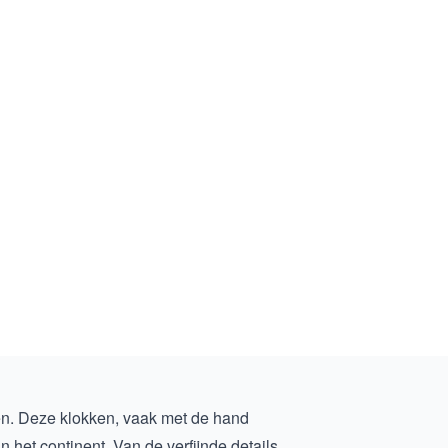
en. Deze klokken, vaak met de hand
et continent. Van de verfijnde details