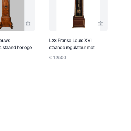
Bekijk verkoperspagina van Limburg Antiquairs
Bekijk verkope
eeuws
L23 Franse Louis XVI
 staand horloge
staande regulateur met
gangduur van 8 dagen
€ 12500