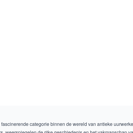
 fascinerende categorie binnen de wereld van antieke uurwerk
, weerspiegelen de rijke geschiedenis en het vakmanschap van h