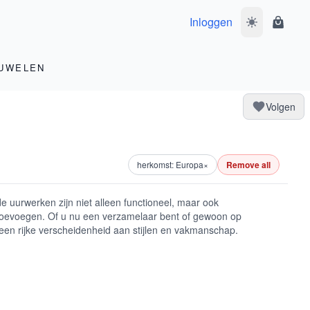
Inloggen
Wissel donke
Winke
UWELEN
Volgen
herkomst: Europa
×
Remove all
uurwerken zijn niet alleen functioneel, maar ook
r toevoegen. Of u nu een verzamelaar bent of gewoon op
een rijke verscheidenheid aan stijlen en vakmanschap.