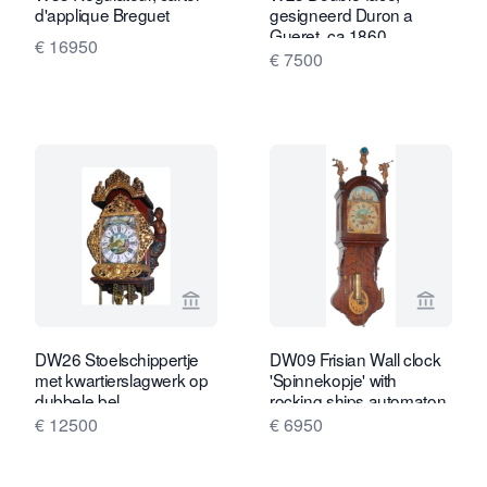
d'applique Breguet
gesigneerd Duron a
Gueret, ca 1860.
€ 16950
€ 7500
Bekijk verkoperspagina van Van Brug 
Bekijk 
DW26 Stoelschippertje
DW09 Frisian Wall clock
met kwartierslagwerk op
'Spinnekopje' with
dubbele bel.
rocking ships automaton
€ 12500
€ 6950