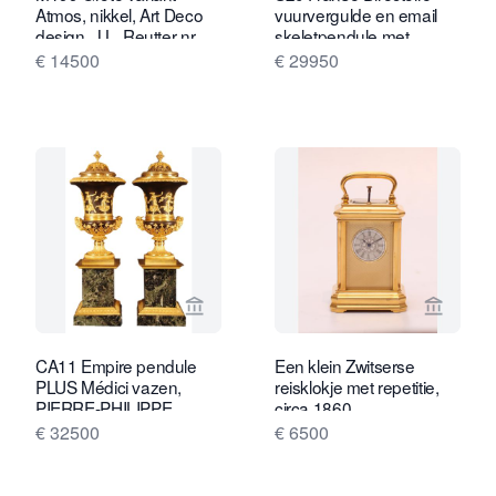
Atmos, nikkel, Art Deco
vuurvergulde en email
design, J.L. Reutter nr.
skeletpendule met
1902
meerdere complicaties
€ 14500
€ 29950
Bekijk verkoperspagina van Van Brug 
Bekijk 
CA11 Empire pendule
Een klein Zwitserse
PLUS Médici vazen,
reisklokje met repetitie,
PIERRE-PHILIPPE
circa 1860
THOMIRE
€ 32500
€ 6500