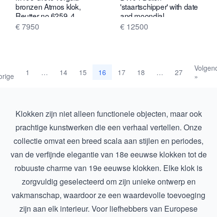
bronzen Atmos klok,
'staartschipper' with date
Reutter no 6259, 4
and moondial
glazen, Frankrijk
€ 7950
€ 12500
Volgen
1
14
15
17
18
27
…
16
…
orige
»
Klokken zijn niet alleen functionele objecten, maar ook
prachtige kunstwerken die een verhaal vertellen. Onze
collectie omvat een breed scala aan stijlen en periodes,
van de verfijnde elegantie van
18e eeuwse klokken
tot de
robuuste charme van
19e eeuwse klokken
. Elke klok is
zorgvuldig geselecteerd om zijn unieke ontwerp en
vakmanschap, waardoor ze een waardevolle toevoeging
zijn aan elk interieur. Voor liefhebbers van Europese