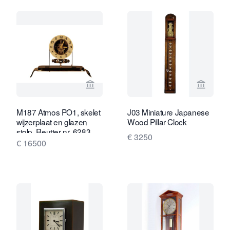
Bekijk verkoperspagina van Van Brug 
Bekijk 
M187 Atmos PO1, skelet
J03 Miniature Japanese
wijzerplaat en glazen
Wood Pillar Clock
stolp, Reutter nr. 6283,
€ 3250
Frankrijk ca.1930.
€ 16500