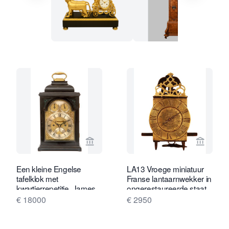
Bekijk verkoperspagina van Gude & M
Bekijk 
Een kleine Engelse
LA13 Vroege miniatuur
tafelklok met
Franse lantaarnwekker in
kwartierrepetitie, James
ongerestaureerde staat
Wittit London, circa 1740
€ 18000
€ 2950