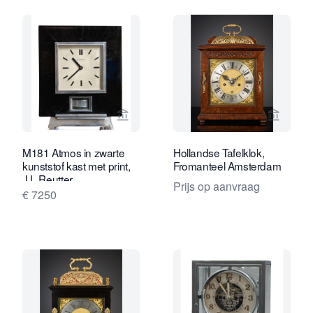
Bekijk verkoperspagina van Van Brug 
Bekijk 
M181 Atmos in zwarte
Hollandse Tafelklok,
kunststof kast met print,
Fromanteel Amsterdam
J.L.Reutter
Prijs op aanvraag
€ 7250