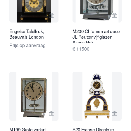
Bekijk verkoperspagina van Kollenbur
Bekijk 
Engelse Tafelklok,
M200 Chromen art deco
Beauvais London
JL Reutter vijf glazen
Atmos klok
Prijs op aanvraag
€ 11500
Bekijk verkoperspagina van Van Brug 
Bekijk 
M199 Grote variant
S20 Franse Directoire