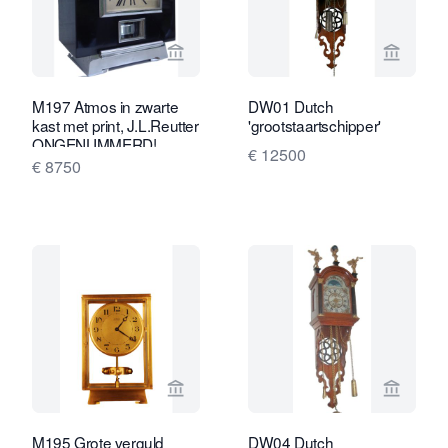
Bekijk verkoperspagina van Van Brug 
Bekijk 
M197 Atmos in zwarte
DW01 Dutch
kast met print, J.L.Reutter
'grootstaartschipper'
ONGENUMMERD!
€ 12500
€ 8750
Bekijk verkoperspagina van Van Brug 
Bekijk 
M195 Grote verguld
DW04 Dutch