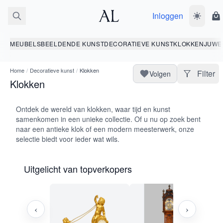
Inloggen
Wissel d
W
MEUBELS
BEELDENDE KUNST
DECORATIEVE KUNST
KLOKKEN
JUWE
Home
/
Decoratieve kunst
/
Klokken
Filter
Volgen
Klokken
Ontdek de wereld van klokken, waar tijd en kunst
samenkomen in een unieke collectie. Of u nu op zoek bent
naar een antieke klok of een modern meesterwerk, onze
selectie biedt voor ieder wat wils.
Uitgelicht van topverkopers
‹
›