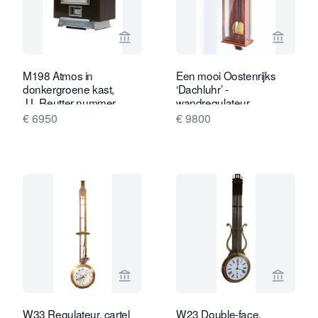
Bekijk verkoperspagina van Van Brug 
Bekijk 
M198 Atmos in
Een mooi Oostenrijks
donkergroene kast,
‘Dachluhr’ -
J.L.Reutter nummer
wandregulateur,
5013
mahoniehout gefineerd,
€ 6950
€ 9800
c. 1840.
Bekijk verkoperspagina van Van Brug 
Bekijk 
W33 Regulateur, cartel
W23 Double-face,