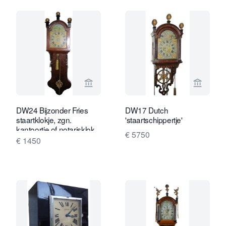
Bekijk verkoperspagina van Van Brug 
Bekijk 
DW24 Bijzonder Fries
DW17 Dutch
staartklokje, zgn.
'staartschippertje'
kantoortje of notarisklok,
€ 5750
ca. 1830, in volledig
€ 1450
originele staat