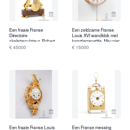
Bekijk verkoperspagina van Gude & M
Bekijk 
Een fraaie Franse
Een zeldzame Franse
Directoire
Louis XVI wandklok met
skeletregulateur, Robert
kwartierrepetitie, Meunier
Robin, circa 1800
Le Jeune, circa 1770.
€ 45000
€ 15000
Bekijk verkoperspagina van Gude & M
Bekijk 
Een fraaie Franse Louis
Een Franse messing