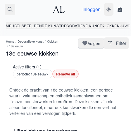
Inloggen
Wissel donk
Wink
MEUBELS
BEELDENDE KUNST
DECORATIEVE KUNST
KLOKKEN
JUWE
Home
/
Decoratieve kunst
/
Klokken
Filter
Volgen
/
18e eeuw
18e eeuwse klokken
Active filters (1)
periode: 18e eeuw
×
Remove all
Ontdek de pracht van 18e eeuwse klokken, een periode
waarin vakmanschap en esthetiek samenkwamen om
tijdloze meesterwerken te creëren. Deze klokken zijn niet
alleen functioneel, maar ook kunstwerken die een verhaal
vertellen van een vervlogen tijdperk.
Uitgelicht van topverkopers