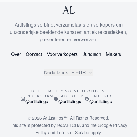
Artlistings verbindt verzamelaars en verkopers om
uitzonderlijke beeldende kunst en antiek te ontdekken,
presenteren en verwerven.
Over
Contact
Voor verkopers
Juridisch
Makers
Nederlands
EUR
BLIJF MET ONS VERBONDEN
INSTAGRAM
FACEBOOK
PINTEREST
@artlistings
@artlistings
@artlistings
© 2026
ArtListings™
. All Rights Reserved.
This site is protected by reCAPTCHA and the Google
Privacy
Policy
and
Terms of Service
apply.