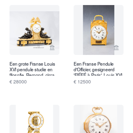
Bekijk verkoperspagina van Gude & M
Bekijk 
Een grote Franse Louis
Een Franse Pendule
XVI pendule studie en
d'Officier, gesigneerd
filosofie, Remond, circa
'FIÉFÉ à Paris', Louis XVI
1790.
ca. 1780.
€ 28000
€ 12500