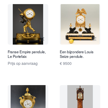
Bekijk verkoperspagina van Kollenbur
Bekijk 
Franse Empire pendule,
Een bijzondere Louis
Le Portefaix
Seize pendule.
Prijs op aanvraag
€ 9500