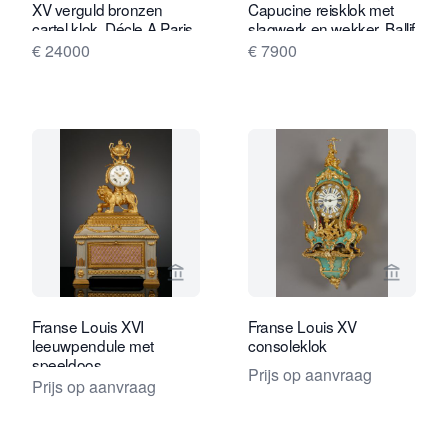
XV verguld bronzen
Capucine reisklok met
cartel klok, Décle A Paris,
slagwerk en wekker, Ballif
1754.
A Toulouse, circa 1800
€ 24000
€ 7900
Bekijk verkoperspagina van Kollenbur
Bekijk 
Franse Louis XVI
Franse Louis XV
leeuwpendule met
consoleklok
speeldoos
Prijs op aanvraag
Prijs op aanvraag