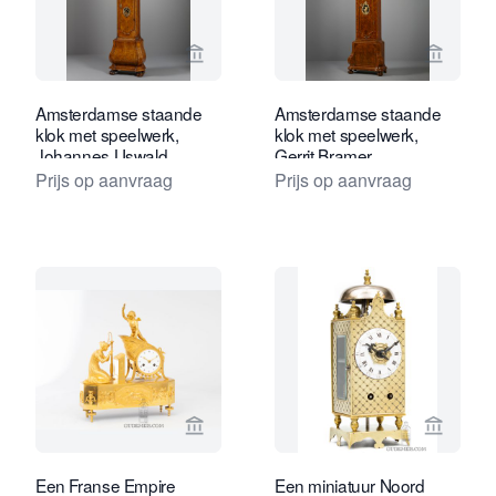
Bekijk verkoperspagina van Kollenbur
Bekijk 
Amsterdamse staande
Amsterdamse staande
klok met speelwerk,
klok met speelwerk,
Johannes Uswald
Gerrit Bramer
Prijs op aanvraag
Prijs op aanvraag
Bekijk verkoperspagina van Gude & M
Bekijk 
Een Franse Empire
Een miniatuur Noord