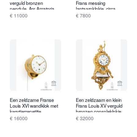
verguld bronzen
Frans messing
pendule, Ars Amatoria,
lantaarnklokje, circa
circa 1800
1780.
€ 11000
€ 7800
Bekijk verkoperspagina van Gude & M
Bekijk 
Een zeldzame Franse
Een zeldzaam en klein
Louis XVI wandklok met
Frans Louis XV verguld
kwartierrepetitie,
bronzen consoleklokje,
Lepaute, circa 1783.
Leroy A Paris, circa
€ 16000
€ 32000
1745.