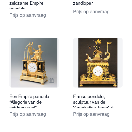
zeldzame Empire
zandloper
pendule.
Prijs op aanvraag
Prijs op aanvraag
Bekijk verkoperspagina van Limburg A
Bekijk 
Een Empire pendule
Franse pendule,
“Allegorie van de
sculptuur van de
schilderkunst”
'Amerindian Jager', à
Paris circa 1800.
Prijs op aanvraag
Prijs op aanvraag