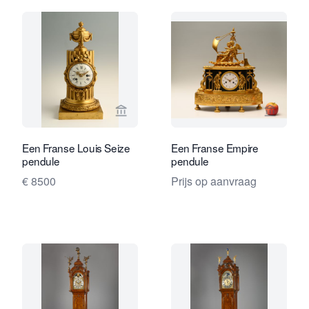
Bekijk verkoperspagina van Limburg A
Bekijk 
Een Franse Louis Seize
Een Franse Empire
pendule
pendule
€ 8500
Prijs op aanvraag