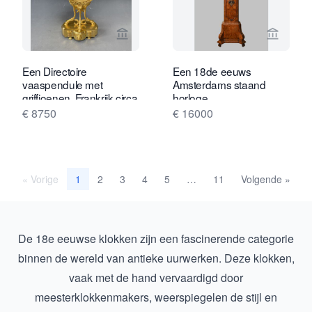
Bekijk verkoperspagina van Van Drev
Bekijk 
Een Directoire
Een 18de eeuws
vaaspendule met
Amsterdams staand
griffioenen, Frankrijk circa
horloge
1800.
€ 8750
€ 16000
« Vorige
2
3
4
5
11
Volgende »
1
…
De 18e eeuwse klokken zijn een fascinerende categorie
binnen de wereld van antieke uurwerken. Deze klokken,
vaak met de hand vervaardigd door
meesterklokkenmakers, weerspiegelen de stijl en