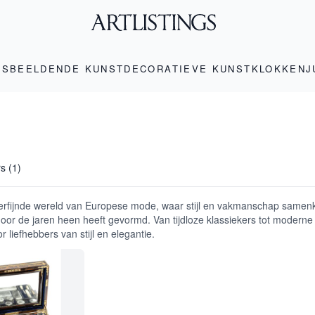
LS
BEELDENDE KUNST
DECORATIEVE KUNST
KLOKKEN
J
rs (1)
erfijnde wereld van Europese mode, waar stijl en vakmanschap samenk
oor de jaren heen heeft gevormd. Van tijdloze klassiekers tot modern
or liefhebbers van stijl en elegantie.