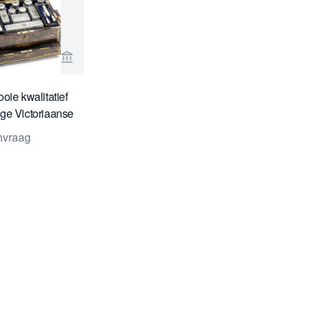
Bekijk verkoperspagina van Toebosch Antiques
oie kwalitatief
ge Victoriaanse
case
anvraag