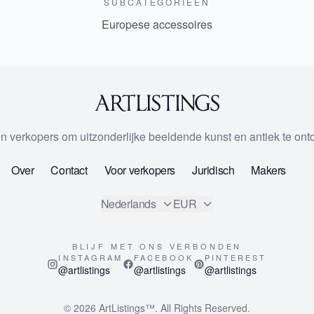
SUBCATEGORIEEN
Europese accessoires
 en verkopers om uitzonderlijke beeldende kunst en antiek te on
Over
Contact
Voor verkopers
Juridisch
Makers
Nederlands
EUR
BLIJF MET ONS VERBONDEN
INSTAGRAM
FACEBOOK
PINTEREST
@artlistings
@artlistings
@artlistings
© 2026
ArtListings™
. All Rights Reserved.