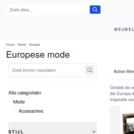
MEUBE
Home
/
Mode
/
Europa
Europese mode
Zoek binnen resultaten
Active filte
Ontdek de v
Alle categorieën
die Europa d
inspiratie vo
Mode
Accessoires
STIJL