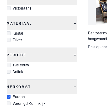
Victoriaans
MATERIAAL
Een zeer mo
Kristal
hoogwaardi
Zilver
reis beauty
Prijs op a
PERIODE
19e eeuw
Antiek
HERKOMST
Europa
Verenigd Koninkrijk