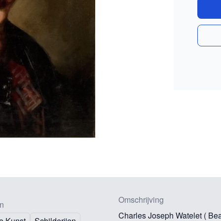
Omschrijving
n
Charles Joseph Watelet ( Be
e Kunst
Schilderijen