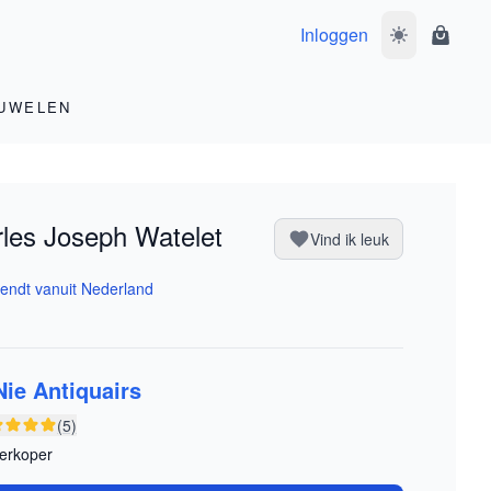
Inloggen
Wissel donke
Winke
UWELEN
les Joseph Watelet
Vind ik leuk
endt vanuit Nederland
Nie Antiquairs
(5)
erkoper