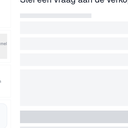
mmel
n