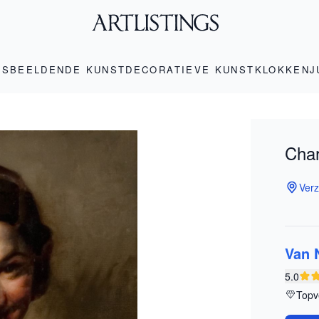
LS
BEELDENDE KUNST
DECORATIEVE KUNST
KLOKKEN
J
Char
Verz
Van 
5.0
Topv