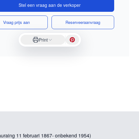
Stel een vraag aan de verkoper
Vraag prijs aan
Reserveeraanvraag
Print
auraing 11 februari 1867- onbekend 1954)