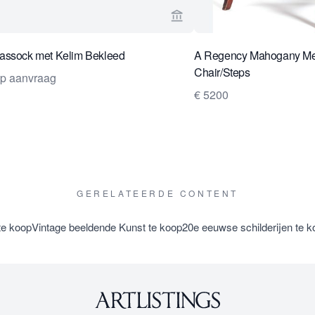
rkoperspagina van Van Nie Antiquairs
Bekijk verkoperspagina van
assock met Kelim Bekleed
A Regency Mahogany Met
Chair/Steps
op aanvraag
€ 5200
GERELATEERDE CONTENT
te koop
Vintage beeldende Kunst te koop
20e eeuwse schilderijen te k