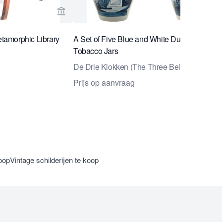
 Van Nie Antiquairs
Bekijk verkoperspagina van Van Nie Antiquai
amorphic Library
A Set of Five Blue and White Dutch Delft 'VO
Tobacco Jars
De Drie Klokken (The Three Bells) factory
Prijs op aanvraag
oop
Vintage schilderijen te koop