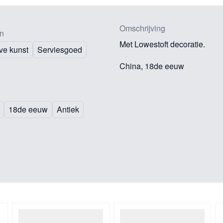
Omschrijving
n
Met Lowestoft decoratie.
ve kunst
Serviesgoed
China, 18de eeuw
18de eeuw
Antiek