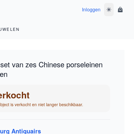
Inloggen
Wissel donke
Winke
UWELEN
set van zes Chinese porseleinen
den
erkocht
object is verkocht en niet langer beschikbaar.
urg Antiquairs