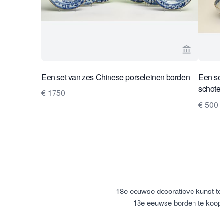
Bekijk ve
Een set van zes Chinese porseleinen borden
Een se
schote
€ 1750
€ 500
18e eeuwse decoratieve kunst t
18e eeuwse borden te koo