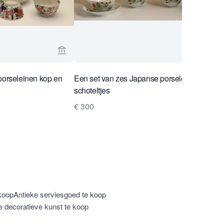
 Limburg Antiquairs
Bekijk verkoperspagina van Limburg Antiquai
porseleinen kop en
Een set van zes Japanse porseleinen kop e
schoteltjes
€ 300
koop
Antieke serviesgoed te koop
e decoratieve kunst te koop