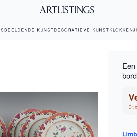
LS
BEELDENDE KUNST
DECORATIEVE KUNST
KLOKKEN
J
Een 
bor
V
Dit 
Limb