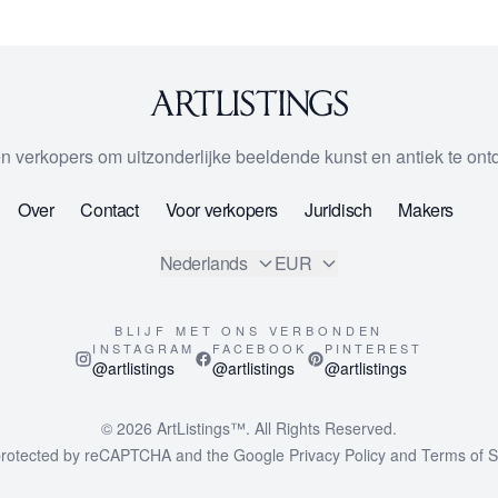
 en verkopers om uitzonderlijke beeldende kunst en antiek te on
Over
Contact
Voor verkopers
Juridisch
Makers
Nederlands
EUR
BLIJF MET ONS VERBONDEN
INSTAGRAM
FACEBOOK
PINTEREST
@artlistings
@artlistings
@artlistings
© 2026
ArtListings™
. All Rights Reserved.
s protected by reCAPTCHA and the Google
Privacy Policy
and
Terms of S