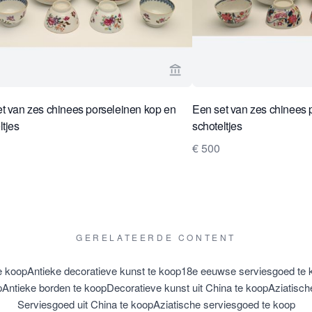
rkoperspagina van Limburg Antiquairs
Bekijk verkoperspagina van
t van zes chinees porseleinen kop en
Een set van zes chinees 
ltjes
schoteltjes
€ 500
GERELATEERDE CONTENT
e koop
Antieke decoratieve kunst te koop
18e eeuwse serviesgoed te 
p
Antieke borden te koop
Decoratieve kunst uit China te koop
Aziatisch
Serviesgoed uit China te koop
Aziatische serviesgoed te koop