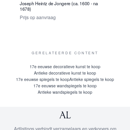
Joseph Heintz de Jongere (ca. 1600 - na
Joachim T
1678)
Hamburg) 
Prijs op aanvraag
Prijs op 
GERELATEERDE CONTENT
17e eeuwse decoratieve kunst te koop
Antieke decoratieve kunst te koop
17e eeuwse spiegels te koop
Antieke spiegels te koop
17e eeuwse wandspiegels te koop
Antieke wandspiegels te koop
Artlistings verbindt verzamelaars en verkopers om