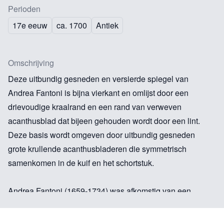
Perioden
17e eeuw
ca. 1700
Antiek
Omschrijving
Deze uitbundig gesneden en versierde spiegel van
Andrea Fantoni is bijna vierkant en omlijst door een
drievoudige kraalrand en een rand van verweven
acanthusblad dat bijeen gehouden wordt door een lint.
Deze basis wordt omgeven door uitbundig gesneden
grote krullende acanthusbladeren die symmetrisch
samenkomen in de kuif en het schortstuk.
Andrea Fantoni (1659-1734) was afkomstig van een
lange lijn van houtsnijwerkers die reeds vanaf het
midden van de vijftiende eeuw bekend stonden om hun