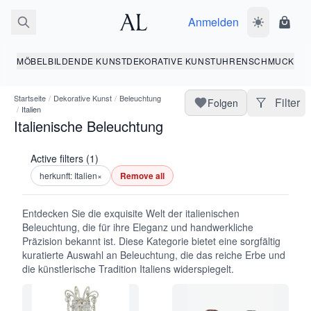
Anmelden
Dunkelmodus
Ware
MÖBEL
BILDENDE KUNST
DEKORATIVE KUNST
UHREN
SCHMUCK
Startseite
/
Dekorative Kunst
/
Beleuchtung
Filter
Folgen
/
Italien
Italienische Beleuchtung
Active filters (1)
herkunft: Italien
×
Remove all
Entdecken Sie die exquisite Welt der italienischen
Beleuchtung, die für ihre Eleganz und handwerkliche
Präzision bekannt ist. Diese Kategorie bietet eine sorgfältig
kuratierte Auswahl an Beleuchtung, die das reiche Erbe und
die künstlerische Tradition Italiens widerspiegelt.