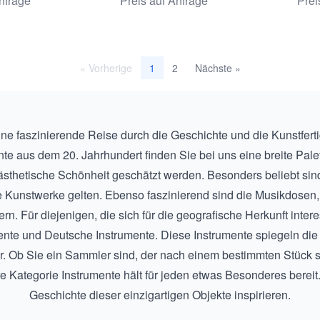
nfrage
Preis auf Anfrage
Prei
von Lerebours, ca. 1835.
Sech
und 
Trol
« Vorherige
2
Nächste »
1
ine faszinierende Reise durch die Geschichte und die Kunstferti
nte aus dem 20. Jahrhundert
finden Sie bei uns eine breite Pale
 ästhetische Schönheit geschätzt werden. Besonders beliebt sin
e Kunstwerke gelten. Ebenso faszinierend sind die
Musikdosen
 Für diejenigen, die sich für die geografische Herkunft intere
ente
und
Deutsche Instrumente
. Diese Instrumente spiegeln die
. Ob Sie ein Sammler sind, der nach einem bestimmten Stück such
 Kategorie Instrumente hält für jeden etwas Besonderes bereit.
Geschichte dieser einzigartigen Objekte inspirieren.