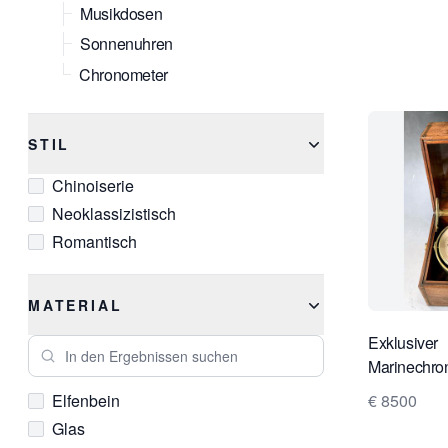
Musikdosen
Sonnenuhren
Chronometer
STIL
Chinoiserie
Neoklassizistisch
Romantisch
MATERIAL
Exklusiver
In den Ergebnissen suchen
Marinechron
Kullberg, He
€ 8500
Elfenbein
Admiralität,
Glas
ca. 1888.