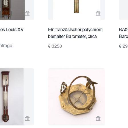
Verkaeuferseite von Kollenburg Antiquairs BV an
Verkaeufersei
hes Louis XV
Ein französischer polychrom
BA06
bemalter Barometer, circa
Baro
1800
Char
nfrage
€ 3250
€ 2
harp
Verkaeuferseite von Van Dreven Antique Clocks 
Verkaeufersei