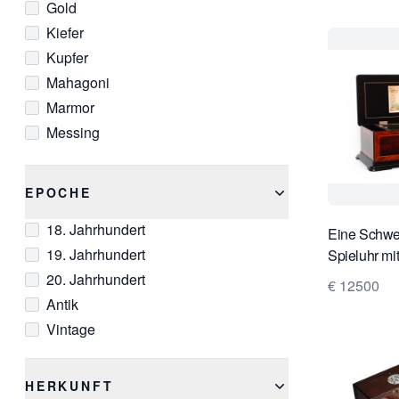
Gold
Kiefer
Kupfer
Mahagoni
Marmor
Messing
Nussbaum
Palisander
EPOCHE
Schwarzer Marmor
18. Jahrhundert
Silber
Eine Schwe
19. Jahrhundert
Spieluhr mi
Stahl
Rivenc um 
20. Jahrhundert
€ 12500
Antik
Vintage
HERKUNFT