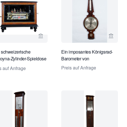
te von Gude & Meis Antique Clocks ansehen
Verkaeuferseite von Toebosch Antiques a
Verkaeu
 schweizerische
Ein imposantes Königsrad-
yna-Zylinder-Spieldose
Barometer von
animierten Tänzern, um
Preis auf Anfrage
s auf Anfrage
 herum.