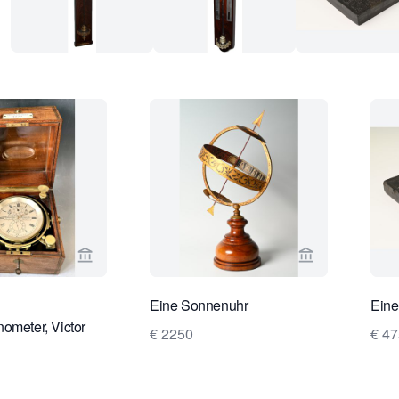
Verkaeuferseite von Van Dreven Antique Clocks 
Verkaeuferseit
Eine Sonnenuhr
Eine
ometer, Victor
€ 2250
€ 47
rsteller der
 London, Nr. 4970,