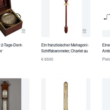
Verkaeuferseite von Toebosch Antiques ansehen
Verkaeufersei
 2-Tage-Dent-
Ein französischer Mahagoni-
Eine
er
Schiffsbarometer, Charlet au
Ambo
Havre, ca. 1820
mit 
€ 6500
Prei
1880