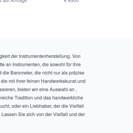
s auf Anfrage
€ 8500
szylinder-Musikdose
Schreibtisch von Samuel
l, um 1880 herum.
gkeit der Instrumentenherstellung. Von
tte an Instrumenten, die sowohl für ihre
d die
Barometer
, die nicht nur als präzise
, die mit ihrer feinen Handwerkskunst und
ssieren, bieten wir eine Auswahl an ,
 reiche Tradition und das handwerkliche
t, oder ein Liebhaber, der die Vielfalt
 Lassen Sie sich von der Vielfalt und der