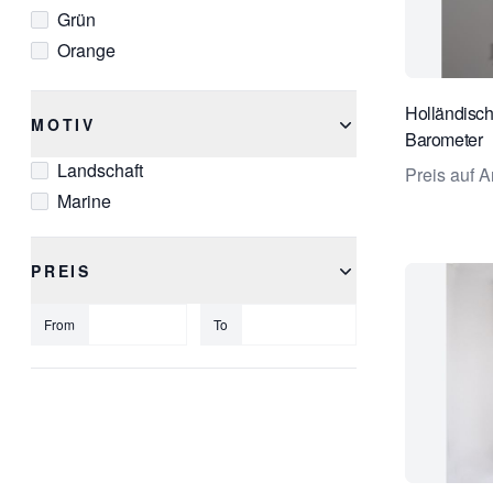
Grün
Orange
Rot
Schwarz
Holländisc
MOTIV
Barometer
Silber
Landschaft
Weiß
Preis auf A
Marine
PREIS
From
To