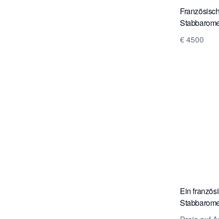
Französisc
Stabbarome
signiert V
€ 4500
ainé, Paris
Ein französ
Stabbarome
Rosenholz,