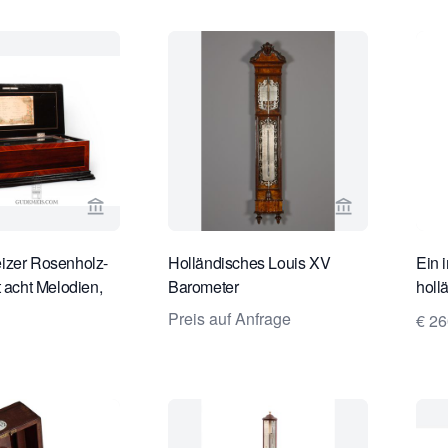
Verkaeuferseite von Gude & Meis Antique Clock
Verkaeuferseit
izer Rosenholz-
Holländisches Louis XV
Ein 
t acht Melodien,
Barometer
holl
1880.
Holz
Preis auf Anfrage
€ 2
Grim