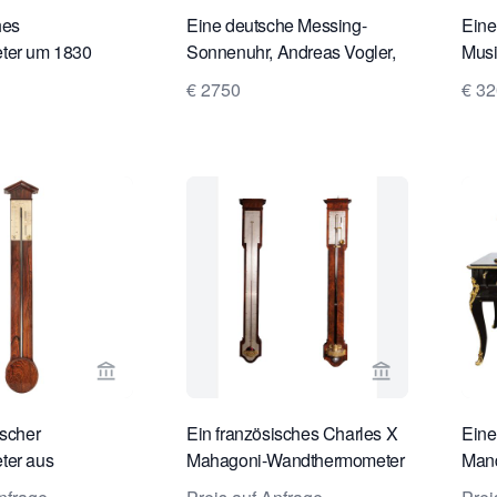
hes
Eine deutsche Messing-
Eine
ter um 1830
Sonnenuhr, Andreas Vogler,
Musi
incent CHEVALIER
ca. 1740
poly
€ 2750
€ 3
eine
aus 
Verkaeuferseite von Toebosch Antiques ansehen
Verkaeufersei
ischer
Ein französisches Charles X
Eine
ter aus
Mahagoni-Wandthermometer
Mand
 von Adams, ca.
und Barometer (ein Paar),
Sigh