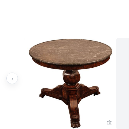
‹
Verkaeuf