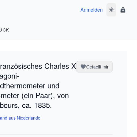
Anmelden
Dunkelmodus 
Waren
UCK
französisches Charles X
Gefaellt mir
agoni-
dthermometer und
meter (ein Paar), von
bours, ca. 1835.
and aus Niederlande