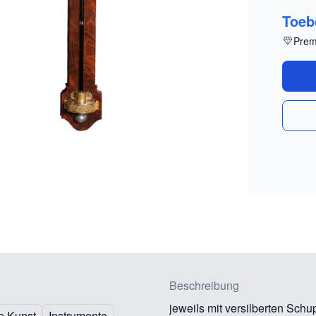
Toeb
Prem
Beschreibung
jeweils mit versilberten Sc
e Kunst
Instrumente