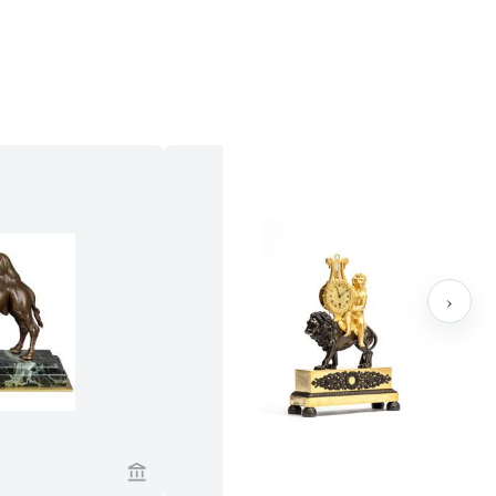
›
sch Antiques ansehen
Verkaeuferseite von Toebosch Antiques anse