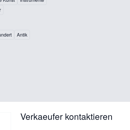
r
undert
Antik
Verkaeufer kontaktieren