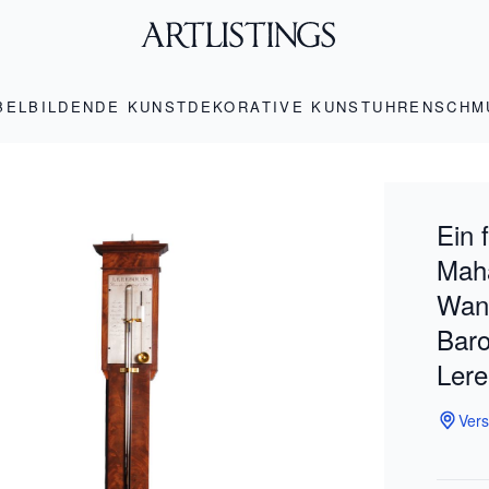
BEL
BILDENDE KUNST
DEKORATIVE KUNST
UHREN
SCHM
Ein 
Mah
Wan
Baro
Lere
Vers