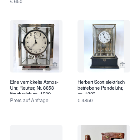
€ 650
1830-40.
Verkaeuferseite von Van Dreven Anti
Verkaeu
Eine vernickelte Atmos-
Herbert Scott elektrisch
Uhr, Reutter, Nr. 8858
betriebene Pendeluhr,
Frankreich ca. 1930.
ca. 1902.
Preis auf Anfrage
€ 4850