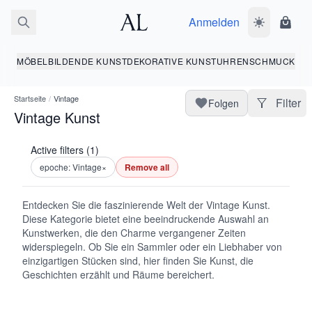
Anmelden
Dunkelmodus
Ware
MÖBEL
BILDENDE KUNST
DEKORATIVE KUNST
UHREN
SCHMUCK
Startseite
/
Vintage
Filter
Folgen
Vintage Kunst
Active filters (1)
epoche: Vintage
×
Remove all
Entdecken Sie die faszinierende Welt der Vintage Kunst.
Diese Kategorie bietet eine beeindruckende Auswahl an
Kunstwerken, die den Charme vergangener Zeiten
widerspiegeln. Ob Sie ein Sammler oder ein Liebhaber von
einzigartigen Stücken sind, hier finden Sie Kunst, die
Geschichten erzählt und Räume bereichert.