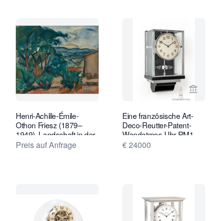
Verkaeuferseite von Kollenburg Antiq
Verkaeu
Henri-Achille-Émile-
Eine französische Art-
Othon Friesz (1879–
Deco-Reutter-Patent-
1949), Landschaft in der
Wandatmos-Uhr RM1,
Provence
ca. 1934.
Preis auf Anfrage
€ 24000