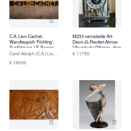
Verkaeuferseite von Kunstconsult 2.0
Verkaeu
C.A. Lion Cachet,
M233 vernickelte Art-
Wandteppich 'Frühling',
Deco-JL-Reutter-Atmos-
Ausführung J.F. Semey,
Uhr mit vier Gläsern, dem
1927
großen vernickelten vier
Carel Adolph (C.A.) Lion
€ 11750
Gläsergehäuse
Cachet
€ 18000
Verkaeuferseite von Kunstconsult 2.0
Verkaeu