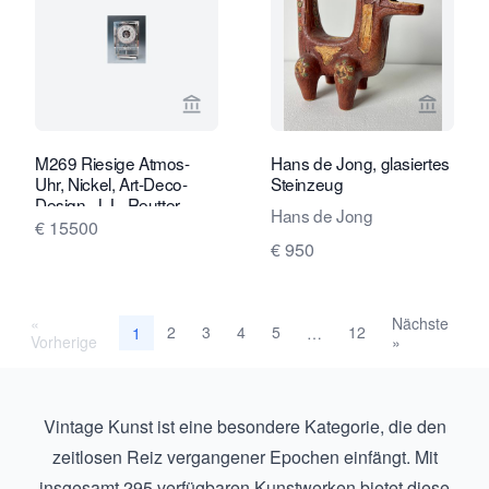
Verkaeuferseite von Van Brug Collect
Verkaeu
M269 Riesige Atmos-
Hans de Jong, glasiertes
Uhr, Nickel, Art-Deco-
Steinzeug
Design, J. L. Reutter,
Hans de Jong
nummeriert 6179,
€ 15500
Frankreich ca. 1935.
€ 950
«
Nächste
2
3
4
5
12
1
…
Vorherige
»
Vintage Kunst ist eine besondere Kategorie, die den
zeitlosen Reiz vergangener Epochen einfängt. Mit
insgesamt 295 verfügbaren Kunstwerken bietet diese