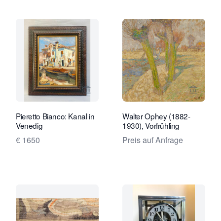
Verkaeuferseite von Robert Schreuder
Verkaeu
Pieretto Bianco: Kanal in
Walter Ophey (1882-
Venedig
1930), Vorfrühling
€ 1650
Preis auf Anfrage