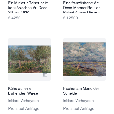
Ein Miniatur-Reiseuhr im
Eine französische Art
französischen Art-Deco-
Deco-Marmor-Reutter-
Stil, ca. 1920
Patent-Atmos-Uhr aus
dem Jahr 1932.
€ 4250
€ 12500
Verkaeuferseite von Daatselaar Fine 
Verkaeu
Kühe auf einer
Fischer am Mund der
blühenden Wiese
Schelde
Isidore Verheyden
Isidore Verheyden
Preis auf Anfrage
Preis auf Anfrage