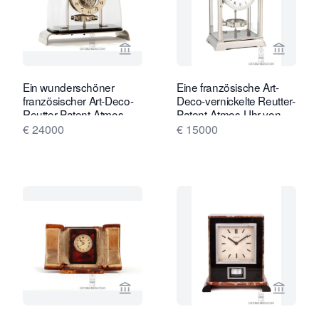
Verkaeuferseite von Gude & Meis Ant
Verkaeu
Ein wunderschöner
Eine französische Art-
französischer Art-Deco-
Deco-vernickelte Reutter-
Reutter-Patent-Atmos-
Patent-Atmos-Uhr von
Uhr, Modell P01, ca.
etwa 1933.
€ 24000
€ 15000
1935.
Verkaeuferseite von Gude & Meis Ant
Verkaeu