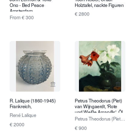
Ono - Bed Peace
Holztafel, nackte Figuren
Amsterdam
€ 2800
From € 300
Verkaeuferseite von Kunstconsult 2.0
Verkaeu
R. Lalique (1860-1945)
Petrus Theodorus (Piet)
Frankreich,
van Wijngaerdt, 'Rote
und Weiße Amaryllis', Öl
René Lalique
auf Leinwand, ca. 1925
Petrus Theodorus (Piet)
€ 2000
van Wijngaerdt
€ 900