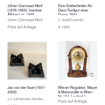
Johan Coenraad Altorf
Eine Goldscheider Art-
(1876-1955), 'krankes
Deco-Tonfigur einer
Äffchen' ca. 1935
Dame, 3591
Johan Coenraad Altorf
J. Josef Lorentzl
Preis auf Anfrage
€ 1450
Verkaeuferseite von Kunstconsult 2.0
Verkaeu
Jan van der Vaart (1931-
Wiener Regulator, 'Mayer
2000)
& Marenzeller in Wien',
Nr. 104, Laufzeit 1
J.J. (Johannes Jacobus,
Monat,
Preis auf Anfrage
Jan) van der Vaart
Schildpattgehäuse, ca.