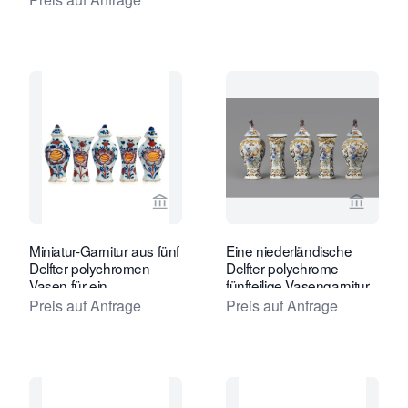
Verkaeuferseite von Van Nie Antiquai
Verkaeu
Miniatur-Garnitur aus fünf
Eine niederländische
Delfter polychromen
Delfter polychrome
Vasen für ein
fünfteilige Vasengarnitur,
Puppenhaus
verziert mit
Preis auf Anfrage
Preis auf Anfrage
niederländischen Tulpen.