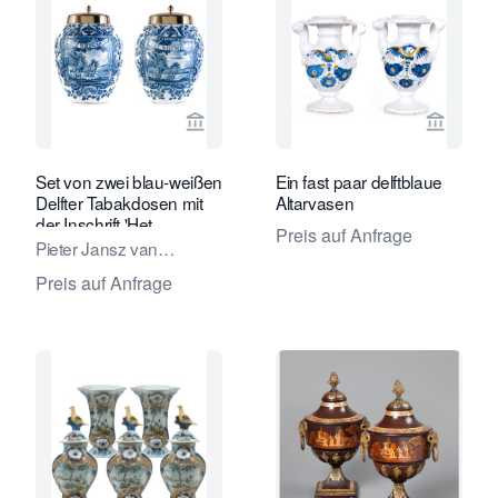
Verkaeuferseite von Van Nie Antiquai
Verkaeu
Set von zwei blau-weißen
Ein fast paar delftblaue
Delfter Tabakdosen mit
Altarvasen
der Inschrift 'Het
Preis auf Anfrage
Wiltschut'
Pieter Jansz van
Marksveld / De
Preis auf Anfrage
Grieksche A