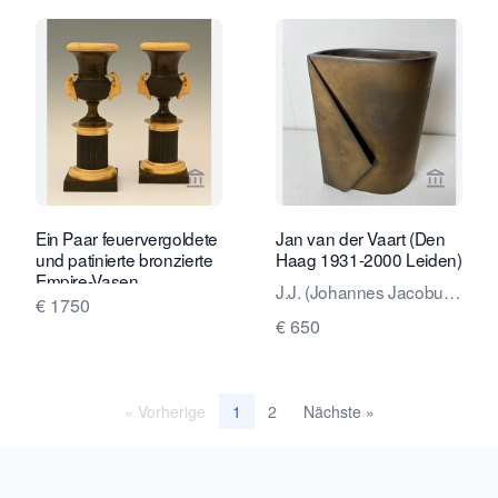
Verkaeuferseite von Limburg Antiquai
Verkaeu
Ein Paar feuervergoldete
Jan van der Vaart (Den
und patinierte bronzierte
Haag 1931-2000 Leiden)
Empire-Vasen.
J.J. (Johannes Jacobus,
€ 1750
Jan) van der Vaart
€ 650
« Vorherige
2
Nächste »
1