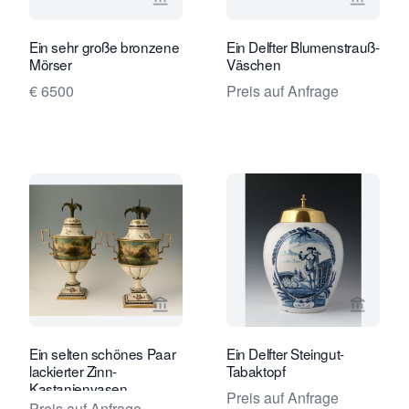
Verkaeuferseite von Limburg Antiquai
Verkaeu
Ein sehr große bronzene
Ein Delfter Blumenstrauß-
Mörser
Väschen
€ 6500
Preis auf Anfrage
Verkaeuferseite von Limburg Antiquai
Verkaeu
Ein selten schönes Paar
Ein Delfter Steingut-
lackierter Zinn-
Tabaktopf
Kastanienvasen
Preis auf Anfrage
Preis auf Anfrage