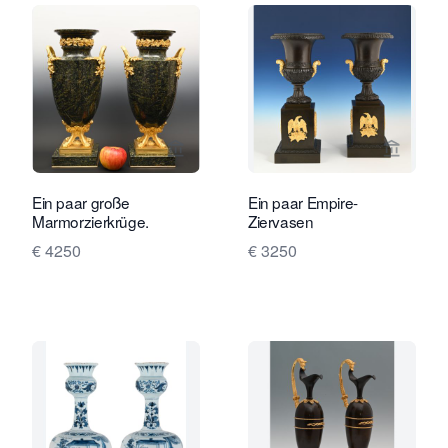
Verkaeuferseite von Limburg Antiquai
Verkaeu
Ein paar große
Ein paar Empire-
Marmorzierkrüge.
Ziervasen
€ 4250
€ 3250