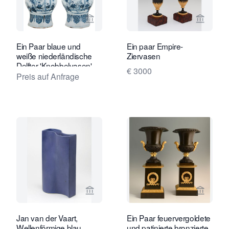
Verkaeuferseite von Van Nie Antiquai
Verkaeu
Ein Paar blaue und
Ein paar Empire-
weiße niederländische
Ziervasen
Delfter 'Knobbelvasen'
€ 3000
Preis auf Anfrage
Verkaeuferseite von Kunstconsult 2.0
Verkaeu
Jan van der Vaart,
Ein Paar feuervergoldete
Wellenförmige blau
und patinierte bronzierte