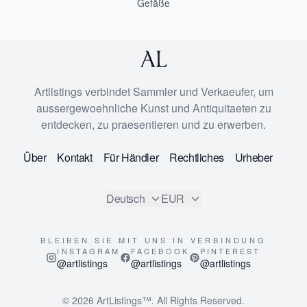
Gefäße
Artlistings verbindet Sammler und Verkaeufer, um
aussergewoehnliche Kunst und Antiquitaeten zu
entdecken, zu praesentieren und zu erwerben.
Über
Kontakt
Für Händler
Rechtliches
Urheber
Deutsch
EUR
BLEIBEN SIE MIT UNS IN VERBINDUNG
INSTAGRAM
FACEBOOK
PINTEREST
@artlistings
@artlistings
@artlistings
© 2026
ArtListings™
. All Rights Reserved.