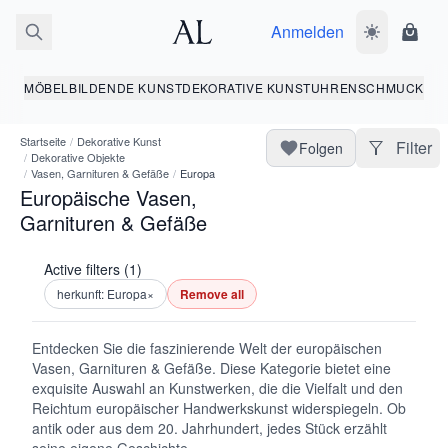
Anmelden
Dunkelmodus
Ware
MÖBEL
BILDENDE KUNST
DEKORATIVE KUNST
UHREN
SCHMUCK
Startseite
/
Dekorative Kunst
Filter
Folgen
/
Dekorative Objekte
/
Vasen, Garnituren & Gefäße
/
Europa
Europäische Vasen,
Garnituren & Gefäße
Active filters (1)
herkunft: Europa
×
Remove all
Entdecken Sie die faszinierende Welt der europäischen
Vasen, Garnituren & Gefäße. Diese Kategorie bietet eine
exquisite Auswahl an Kunstwerken, die die Vielfalt und den
Reichtum europäischer Handwerkskunst widerspiegeln. Ob
antik oder aus dem 20. Jahrhundert, jedes Stück erzählt