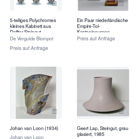
Verkaeuferseite von Van Nie Antiquai
Verkaeu
5-teiliges Polychromes
Ein Paar niederländische
kleines Kabinett aus
Empire-Tol-
Delfter Steingut
Kastanienurnen
De Vergulde Blompot
Preis auf Anfrage
Preis auf Anfrage
Verkaeuferseite von Kunstconsult 2.0
Verkaeu
Johan van Loon (1934)
Geert Lap, Steingut, grau
glasiert, 1985
Johan van Loon