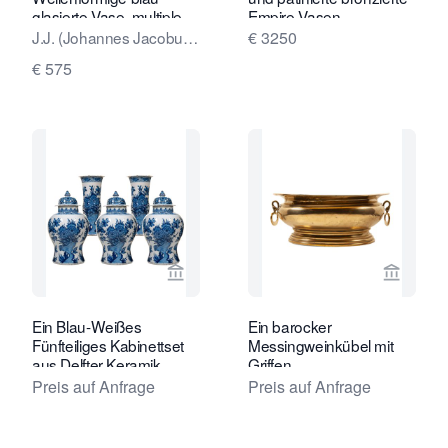
glasierte Vase, multiple,
Empire-Vasen.
1999
J.J. (Johannes Jacobus,
€ 3250
Jan) van der Vaart
€ 575
Verkaeuferseite von Van Nie Antiquai
Verkaeu
Ein Blau-Weißes
Ein barocker
Fünfteiliges Kabinettset
Messingweinkübel mit
aus Delfter Keramik
Griffen
Preis auf Anfrage
Preis auf Anfrage