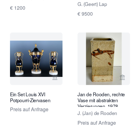
G. (Geert) Lap
€ 1200
€ 9500
Verkaeuferseite von Limburg Antiquai
Verkaeu
Ein Set Louis XVI
Jan de Rooden, rechte
Potpourri-Ziervasen
Vase mit abstrakten
Verzierungen, 1978
Preis auf Anfrage
J. (Jan) de Rooden
Preis auf Anfrage