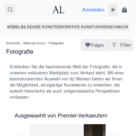
Anmelden
Dunkelmodus
Ware
MÖBEL
BILDENDE KUNST
DEKORATIVE KUNST
UHREN
SCHMUCK
Startseite
/
Bildende Kunst
/
Fotografie
Filter
Folgen
Fotografie
Entdecken Sie die faszinierende Welt der Fotografie, die in
unserem exklusiven Marktplatz zum Verkauf steht. Mit einer
beeindruckenden Auswahl von 82 Werken bieten wir Ihnen
die Möglichkeit, einzigartige Kunstwerke zu erwerben, die
sowohl historische als auch zeitgenössische Perspektiven
umfassen.
Ausgewaehlt von Premier-Verkaeufern