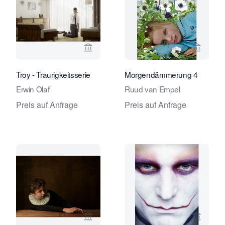
Verkaeuferseite von Eduard Planting 
Verkaeu
Troy - Traurigkeitsserie
Morgendämmerung 4
Erwin Olaf
Ruud van Empel
Preis auf Anfrage
Preis auf Anfrage
Verkaeuferseite von Eduard Planting 
Verkaeu