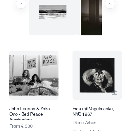
‹
›
Verkaeuferseite von Studio Nico Kost
Verkaeu
John Lennon & Yoko
Frau mit Vogelmaske,
Ono - Bed Peace
NYC 1967
Amsterdam
Diane Arbus
From € 300