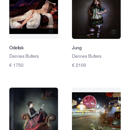
Verkaeuferseite von Travelling Art C
Verkaeu
Odelisk
Jung
Dennes Bulters
Dennes Bulters
€ 1750
€ 2100