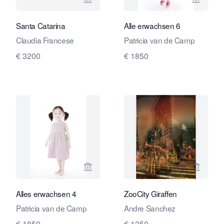
Verkaeuferseite von Travelling Art C
Verkaeu
Santa Catarina
Alle erwachsen 6
Claudia Francese
Patricia van de Camp
€ 3200
€ 1850
Verkaeuferseite von Travelling Art C
Verkaeu
Alles erwachsen 4
ZooCity Giraffen
Patricia van de Camp
Andre Sanchez
€ 1850
€ 1250