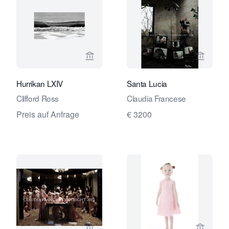
Verkaeuferseite von André Simoens G
Verkaeu
Hurrikan LXIV
Santa Lucia
Clifford Ross
Claudia Francese
Preis auf Anfrage
€ 3200