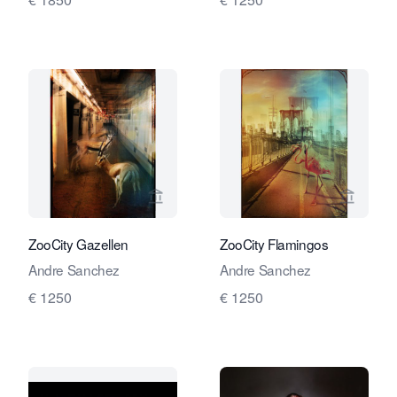
Verkaeuferseite von Travelling Art C
Verkaeu
ZooCity Gazellen
ZooCity Flamingos
Andre Sanchez
Andre Sanchez
€ 1250
€ 1250