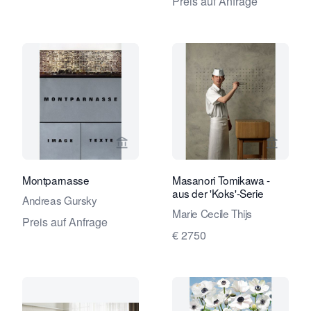
Preis auf Anfrage
Verkaeuferseite von Eduard Planting 
Verkaeu
Montparnasse
Masanori Tomikawa -
aus der 'Koks'-Serie
Andreas Gursky
Marie Cecile Thijs
Preis auf Anfrage
€ 2750