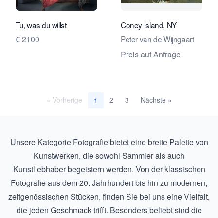
Verkaeuferseite von Travelling Art C
Verkaeu
Tu, was du willst
Coney Island, NY
€ 2100
Peter van de Wijngaart
Preis auf Anfrage
« Vorherige
2
3
Nächste »
1
Unsere Kategorie Fotografie bietet eine breite Palette von
Kunstwerken, die sowohl Sammler als auch
Kunstliebhaber begeistern werden. Von der klassischen
Fotografie aus dem 20. Jahrhundert bis hin zu modernen,
zeitgenössischen Stücken, finden Sie bei uns eine Vielfalt,
die jeden Geschmack trifft. Besonders beliebt sind die