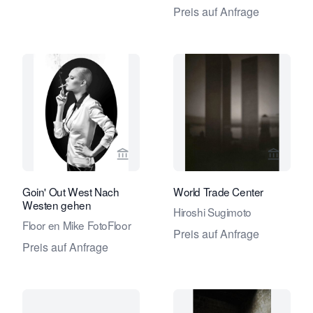
Preis auf Anfrage
Verkaeuferseite von Eduard Planting 
Verkaeu
Goin' Out West Nach
World Trade Center
Westen gehen
Hiroshi Sugimoto
Floor en Mike FotoFloor
Preis auf Anfrage
Preis auf Anfrage