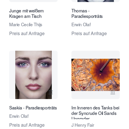
Junge mit weißem
Thomas -
Kragen am Tisch
Paradiesporträts
Marie Cecile Thijs
Erwin Olaf
Preis auf Anfrage
Preis auf Anfrage
Verkaeuferseite von Eduard Planting 
Verkaeu
Saskia - Paradiesporträts
Im Inneren des Tanks bei
der Syncrude Oil Sands
Erwin Olaf
Upgrader
J Henry Fair
Preis auf Anfrage