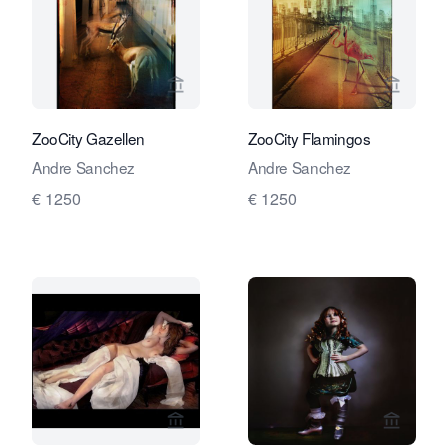
Verkaeuferseite von Travelling Art C
Verkaeu
ZooCity Gazellen
ZooCity Flamingos
Andre Sanchez
Andre Sanchez
€ 1250
€ 1250
Verkaeuferseite von Travelling Art C
Verkaeu