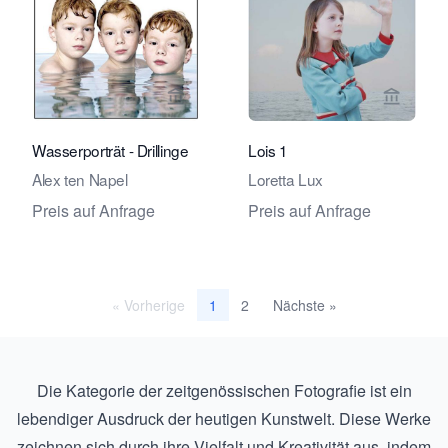
Verkaeuferseite von Eduard Planting 
Verkaeu
Wasserporträt - Drillinge
Lois 1
Alex ten Napel
Loretta Lux
Preis auf Anfrage
Preis auf Anfrage
« Vorherige
2
Nächste »
1
Die Kategorie der zeitgenössischen Fotografie ist ein
lebendiger Ausdruck der heutigen Kunstwelt. Diese Werke
zeichnen sich durch ihre Vielfalt und Kreativität aus, indem