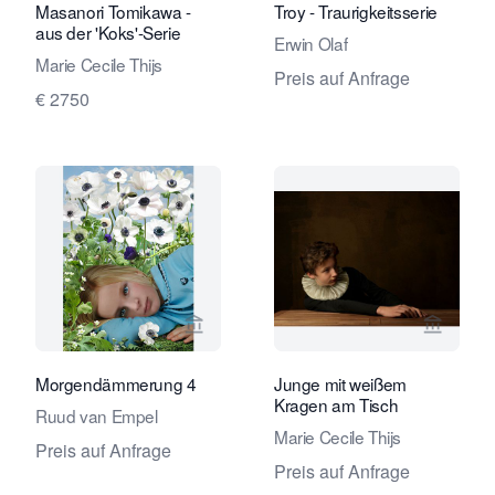
Masanori Tomikawa -
Troy - Traurigkeitsserie
aus der 'Koks'-Serie
Erwin Olaf
Marie Cecile Thijs
Preis auf Anfrage
€ 2750
Verkaeuferseite von Eduard Planting 
Verkaeu
Morgendämmerung 4
Junge mit weißem
Kragen am Tisch
Ruud van Empel
Marie Cecile Thijs
Preis auf Anfrage
Preis auf Anfrage