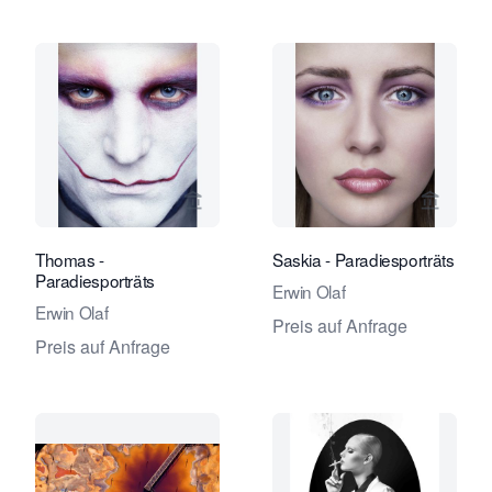
Verkaeuferseite von Eduard Planting 
Verkaeu
Thomas -
Saskia - Paradiesporträts
Paradiesporträts
Erwin Olaf
Erwin Olaf
Preis auf Anfrage
Preis auf Anfrage