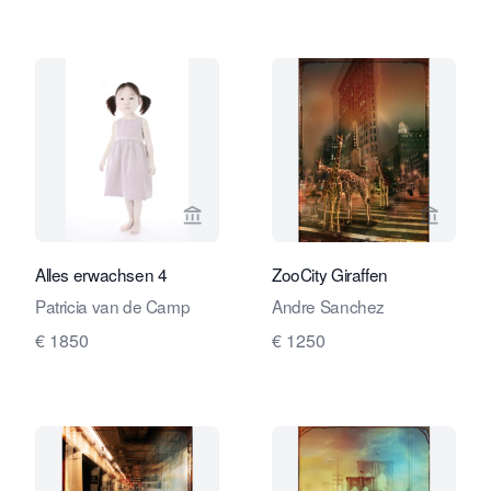
Verkaeuferseite von Travelling Art C
Verkaeu
Alles erwachsen 4
ZooCity Giraffen
Patricia van de Camp
Andre Sanchez
€ 1850
€ 1250