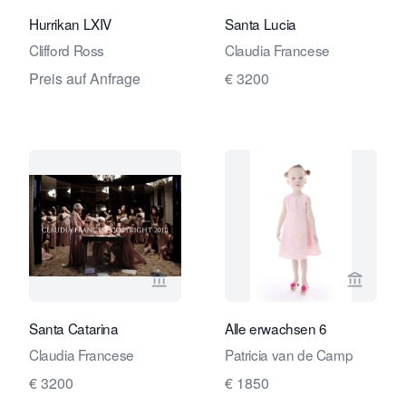
Hurrikan LXIV
Santa Lucia
Clifford Ross
Claudia Francese
Preis auf Anfrage
€ 3200
Verkaeuferseite von Travelling Art C
Verkaeu
Santa Catarina
Alle erwachsen 6
Claudia Francese
Patricia van de Camp
€ 3200
€ 1850