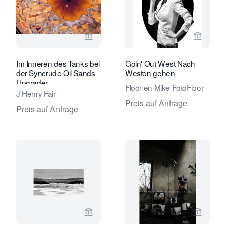
Verkaeuferseite von Eduard Planting 
Verkaeu
Im Inneren des Tanks bei
Goin' Out West Nach
der Syncrude Oil Sands
Westen gehen
Upgrader
Floor en Mike FotoFloor
J Henry Fair
Preis auf Anfrage
Preis auf Anfrage
Verkaeuferseite von André Simoens G
Verkaeu