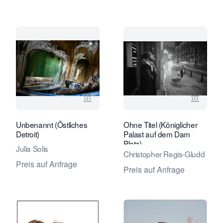
Verkaeuferseite von Eduard Planting 
Verkaeu
Unbenannt (Östliches
Ohne Titel (Königlicher
Detroit)
Palast auf dem Dam
Platz)
Julia Solis
Christopher Regis-Gludd
Preis auf Anfrage
Preis auf Anfrage