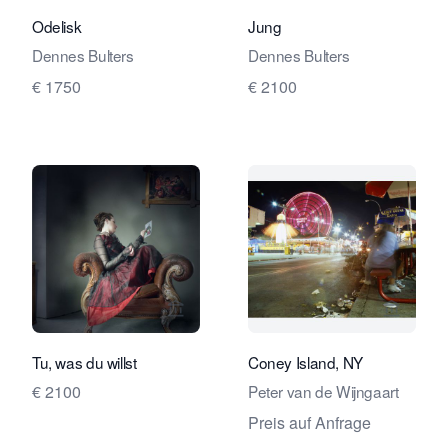
Odelisk
Jung
Dennes Bulters
Dennes Bulters
€ 1750
€ 2100
Verkaeuferseite von Travelling Art C
Verkaeu
Tu, was du willst
Coney Island, NY
€ 2100
Peter van de Wijngaart
Preis auf Anfrage