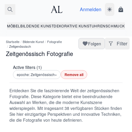
Anmelden
Dunkelmodus
Ware
MÖBEL
BILDENDE KUNST
DEKORATIVE KUNST
UHREN
SCHMUCK
Startseite
/
Bildende Kunst
/
Fotografie
Filter
Folgen
/
Zeitgenössisch
Zeitgenössisch Fotografie
Active filters (1)
epoche: Zeitgenössisch
×
Remove all
Entdecken Sie die faszinierende Welt der zeitgenössischen
Fotografie. Diese Kategorie bietet eine beeindruckende
Auswahl an Werken, die die moderne Kunstszene
widerspiegeln. Mit insgesamt 38 verfügbaren Stücken finden
Sie hier einzigartige Perspektiven und innovative Techniken,
die die Fotografie von heute definieren.