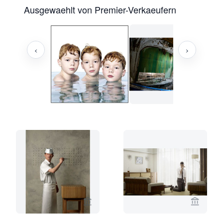
Ausgewaehlt von Premier-Verkaeufern
‹
›
Verkaeuferseite von Eduard Planting 
Verkaeu