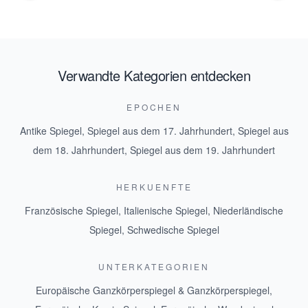
Verwandte Kategorien entdecken
EPOCHEN
Antike Spiegel
,
Spiegel aus dem 17. Jahrhundert
,
Spiegel aus
dem 18. Jahrhundert
,
Spiegel aus dem 19. Jahrhundert
HERKUENFTE
Französische Spiegel
,
Italienische Spiegel
,
Niederländische
Spiegel
,
Schwedische Spiegel
UNTERKATEGORIEN
Europäische Ganzkörperspiegel & Ganzkörperspiegel
,