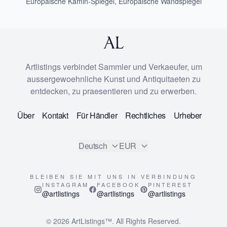
Europäische Kamin-Spiegel
,
Europäische Wandspiegel
Artlistings verbindet Sammler und Verkaeufer, um
aussergewoehnliche Kunst und Antiquitaeten zu
entdecken, zu praesentieren und zu erwerben.
Über
Kontakt
Für Händler
Rechtliches
Urheber
Deutsch
EUR
BLEIBEN SIE MIT UNS IN VERBINDUNG
INSTAGRAM
FACEBOOK
PINTEREST
@artlistings
@artlistings
@artlistings
© 2026
ArtListings™
. All Rights Reserved.