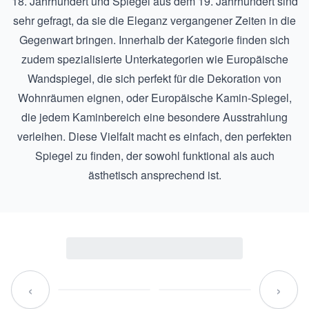
18. Jahrhundert
und
Spiegel aus dem 19. Jahrhundert
sind
sehr gefragt, da sie die Eleganz vergangener Zeiten in die
Gegenwart bringen. Innerhalb der Kategorie finden sich
zudem spezialisierte Unterkategorien wie
Europäische
Wandspiegel
, die sich perfekt für die Dekoration von
Wohnräumen eignen, oder
Europäische Kamin-Spiegel
,
die jedem Kaminbereich eine besondere Ausstrahlung
verleihen. Diese Vielfalt macht es einfach, den perfekten
Spiegel zu finden, der sowohl funktional als auch
ästhetisch ansprechend ist.
‹
›