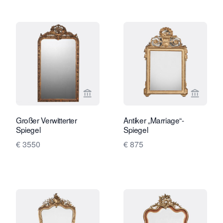
Verkaeuferseite von Wildschut Antiqu
Verkaeu
Großer Verwitterter
Antiker „Marriage“-
Spiegel
Spiegel
€ 3550
€ 875