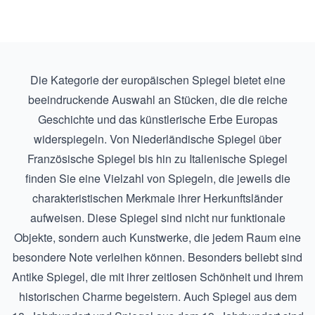
Die Kategorie der europäischen Spiegel bietet eine
beeindruckende Auswahl an Stücken, die die reiche
Geschichte und das künstlerische Erbe Europas
widerspiegeln. Von
Niederländische Spiegel
über
Französische Spiegel
bis hin zu
Italienische Spiegel
finden Sie eine Vielzahl von Spiegeln, die jeweils die
charakteristischen Merkmale ihrer Herkunftsländer
aufweisen. Diese Spiegel sind nicht nur funktionale
Objekte, sondern auch Kunstwerke, die jedem Raum eine
besondere Note verleihen können. Besonders beliebt sind
Antike Spiegel
, die mit ihrer zeitlosen Schönheit und ihrem
historischen Charme begeistern. Auch
Spiegel aus dem