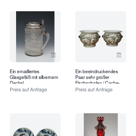
Verkaeuferseite von Limburg Antiquai
Verkaeu
Ein emailliertes
Ein beeindruckendes
Glasgefäß mit silbernem
Paar sehr großer
Deckel
Fischschalen / Cache-
Pots im Kangxi-Stil.
Preis auf Anfrage
Preis auf Anfrage