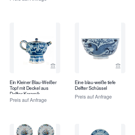
Verkaeuferseite von Van Nie Antiquai
Verkaeu
Ein Kleiner Blau-Weißer
Eine blau-weiße tiefe
Topf mit Deckel aus
Delfter Schüssel
Delfter Keramik
Preis auf Anfrage
Preis auf Anfrage