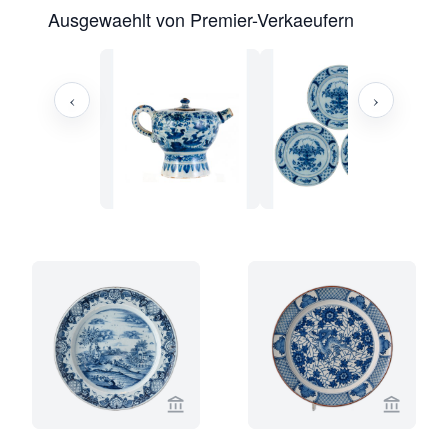
Ausgewaehlt von Premier-Verkaeufern
‹
›
Verkaeuferseite von Limburg Antiquai
Verkaeu