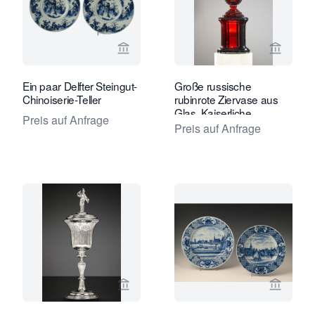
Verkaeuferseite von Limburg Antiquai
Verkaeu
Ein paar Delfter Steingut-
Große russische
Chinoiserie-Teller
rubinrote Ziervase aus
Glas, Kaiserliche
Preis auf Anfrage
Glasmanufaktur, Sankt
Preis auf Anfrage
Petersburg
Verkaeuferseite von Kollenburg Antiq
Verkaeu