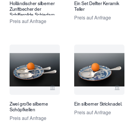
Holländischer silberner
Ein Set Delfter Keramik
Zunftbecher der
Teller
Schiffergilde Schiedam
Preis auf Anfrage
Preis auf Anfrage
Verkaeuferseite von Limburg Antiquai
Verkaeu
Zwei große silberne
Ein silberner Stricknadel.
Schöpfkellen
Preis auf Anfrage
Preis auf Anfrage