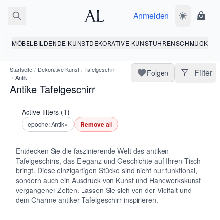
Anmelden
Dunkelmodus
Ware
MÖBEL
BILDENDE KUNST
DEKORATIVE KUNST
UHREN
SCHMUCK
Startseite
/
Dekorative Kunst
/
Tafelgeschirr
Filter
Folgen
/
Antik
Antike Tafelgeschirr
Active filters (1)
epoche: Antik
×
Remove all
Entdecken Sie die faszinierende Welt des antiken
Tafelgeschirrs, das Eleganz und Geschichte auf Ihren Tisch
bringt. Diese einzigartigen Stücke sind nicht nur funktional,
sondern auch ein Ausdruck von Kunst und Handwerkskunst
vergangener Zeiten. Lassen Sie sich von der Vielfalt und
dem Charme antiker Tafelgeschirr inspirieren.