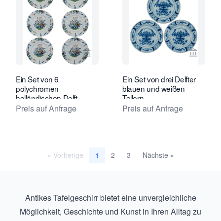
Verkaeuferseite von Van Nie Antiquai
Verkaeu
Ein Set von 6
Ein Set von drei Delfter
polychromen
blauen und weißen
holländischen Delft
Tellern
Tellern
Preis auf Anfrage
Preis auf Anfrage
« Vorherige
2
3
Nächste »
1
Antikes Tafelgeschirr bietet eine unvergleichliche
Möglichkeit, Geschichte und Kunst in Ihren Alltag zu