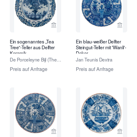
Verkaeuferseite von Van Nie Antiquai
Verkaeu
Ein sogenanntes „Tea
Ein blau-weißer Delfter
Tree“-Teller aus Delfter
Steingut-Teller mit 'Wanli'-
Keramik
Dekor
De Porceleyne Bijl (The
Jan Teunis Dextra
Porcelain Axe) Factory
Preis auf Anfrage
Preis auf Anfrage
Verkaeuferseite von Van Nie Antiquai
Verkaeu