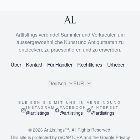
Artlistings verbindet Sammler und Verkaeufer, um
aussergewoehnliche Kunst und Antiquitaeten zu
entdecken, zu praesentieren und zu erwerben.
Über
Kontakt
Für Händler
Rechtliches
Urheber
Deutsch
EUR
BLEIBEN SIE MIT UNS IN VERBINDUNG
INSTAGRAM
FACEBOOK
PINTEREST
@artlistings
@artlistings
@artlistings
© 2026
ArtListings™
. All Rights Reserved.
This site is protected by reCAPTCHA and the Google
Privacy