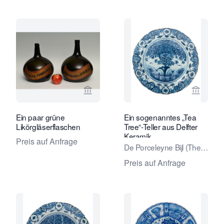
Verkaeuferseite von Limburg Antiquai
Verkaeu
Ein paar grüne
Ein sogenanntes „Tea
Likörgläserflaschen
Tree“-Teller aus Delfter
Keramik
Preis auf Anfrage
De Porceleyne Bijl (The
Porcelain Axe) Factory
Preis auf Anfrage