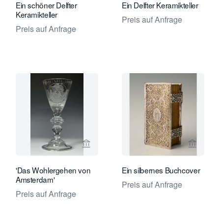
Ein schöner Delfter
Ein Delfter Keramikteller
Keramikteller
Preis auf Anfrage
Preis auf Anfrage
Verkaeuferseite von Limburg Antiquai
Verkaeu
'Das Wohlergehen von
Ein silbernes Buchcover
Amsterdam'
Preis auf Anfrage
Preis auf Anfrage