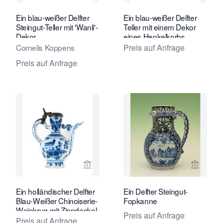
Ein blau-weißer Delfter
Ein blau-weißer Delfter
Steingut-Teller mit 'Wanli'-
Teller mit einem Dekor
Dekor
eines Henkelkorbs.
Cornelis Koppens
Preis auf Anfrage
Preis auf Anfrage
Verkaeuferseite von Van Nie Antiquai
Verkaeu
Ein holländischer Delfter
Ein Delfter Steingut-
Blau-Weißer Chinoiserie-
Fopkanne
Weinkrug mit Zinndeckel
Preis auf Anfrage
montiert
Preis auf Anfrage