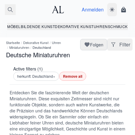
Anmelden
Dunkelmodus
Ware
MÖBEL
BILDENDE KUNST
DEKORATIVE KUNST
UHREN
SCHMUCK
Startseite
/
Dekorative Kunst
/
Uhren
Filter
Folgen
/
Miniaturuhren
/
Deutschland
Deutsche Miniaturuhren
Active filters (1)
herkunft: Deutschland
×
Remove all
Entdecken Sie die faszinierende Welt der deutschen
Miniaturuhren. Diese exquisiten Zeitmesser sind nicht nur
funktionale Objekte, sondern auch wahre Kunstwerke, die
die Präzision und das handwerkliche Können Deutschlands
widerspiegeln. Ob Sie ein Sammler oder einfach ein
Liebhaber feiner Uhren sind, deutsche Miniaturuhren bieten
eine einzigartige Möglichkeit, Geschichte und Kunst in einem
kleinen Format zu erleben.