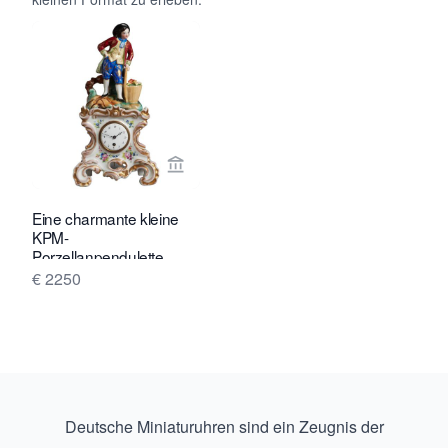
Verkaeuferseite von Toebosch Antiqu
Eine charmante kleine
KPM-
Porzellanpendulette,
etwa 1850.
€ 2250
Deutsche Miniaturuhren sind ein Zeugnis der