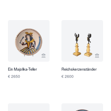
Verkaeuferseite von Limburg Antiquai
Verkaeu
Ein Majolika-Teller
Reichskerzenständer
€ 2650
€ 2600