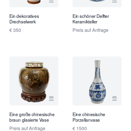
Verkaeuferseite von Limburg Antiquai
Verkaeu
Ein dekoratives
Ein schöner Delfter
Drechselwerk
Keramikteller
€ 350
Preis auf Anfrage
Verkaeuferseite von Limburg Antiquai
Verkaeu
Eine große chinesische
Eine chinesische
braun glasierte Vase
Porzellanvase
Preis auf Anfrage
€ 1500