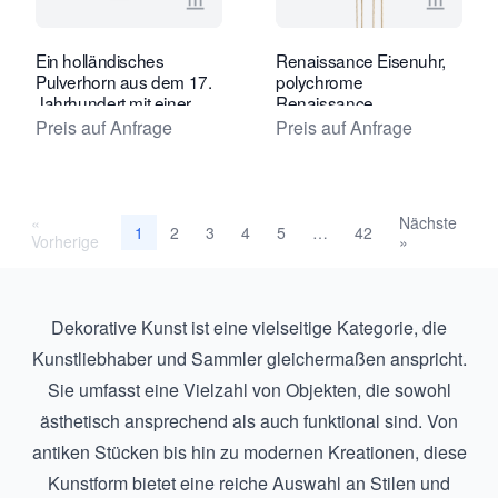
Verkaeuferseite von Limburg Antiquai
Verkaeu
Ein holländisches
Renaissance Eisenuhr,
Pulverhorn aus dem 17.
polychrome
Jahrhundert mit einer
Renaissance
erotischen Darstellung.
Eisenwanduhr mit
Preis auf Anfrage
Preis auf Anfrage
Waage. Um 1650,
Süddeutschland.
«
Nächste
2
3
4
5
42
1
…
Vorherige
»
Dekorative Kunst ist eine vielseitige Kategorie, die
Kunstliebhaber und Sammler gleichermaßen anspricht.
Sie umfasst eine Vielzahl von Objekten, die sowohl
ästhetisch ansprechend als auch funktional sind. Von
antiken Stücken bis hin zu modernen Kreationen, diese
Kunstform bietet eine reiche Auswahl an Stilen und