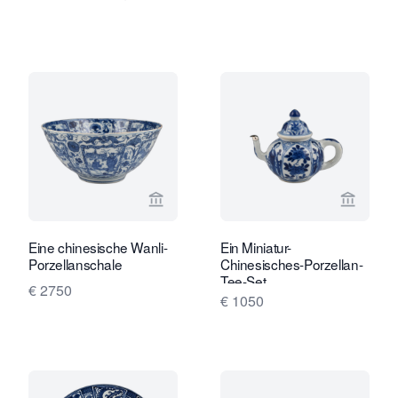
Verkaeuferseite von Limburg Antiquai
Verkaeu
Eine chinesische Wanli-
Ein Miniatur-
Porzellanschale
Chinesisches-Porzellan-
Tee-Set.
€ 2750
€ 1050