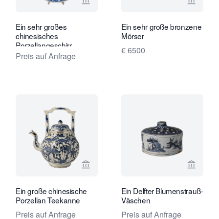
Verkaeuferseite von Limburg Antiquai
Verkaeu
Ein sehr großes
Ein sehr große bronzene
chinesisches
Mörser
Porzellangeschirr,
€ 6500
Durchmesser 55 cm.
Preis auf Anfrage
Verkaeuferseite von Limburg Antiquai
Verkaeu
Ein große chinesische
Ein Delfter Blumenstrauß-
Porzellan Teekanne
Väschen
Preis auf Anfrage
Preis auf Anfrage