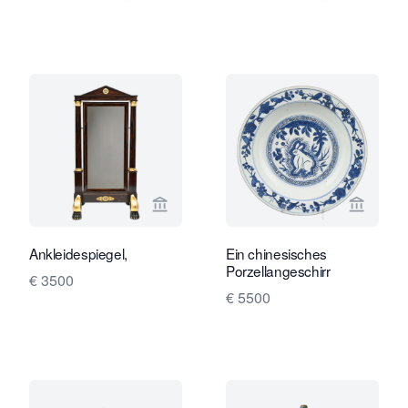
Verkaeuferseite von Limburg Antiquai
Verkaeu
Ankleidespiegel,
Ein chinesisches
Porzellangeschirr
€ 3500
€ 5500