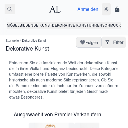
Anmelden
Dunkelmodus
Ware
MÖBEL
BILDENDE KUNST
DEKORATIVE KUNST
UHREN
SCHMUCK
Startseite
/
Dekorative Kunst
Filter
Folgen
Dekorative Kunst
Entdecken Sie die faszinierende Welt der dekorativen Kunst,
die in ihrer Vielfalt und Eleganz beeindruckt. Diese Kategorie
umfasst eine breite Palette von Kunstwerken, die sowohl
historische als auch moderne Stile repräsentieren. Ob Sie
ein Sammler sind oder einfach nur Ihr Zuhause verschönern
möchten, dekorative Kunst bietet für jeden Geschmack
etwas Besonderes.
Ausgewaehlt von Premier-Verkaeufern