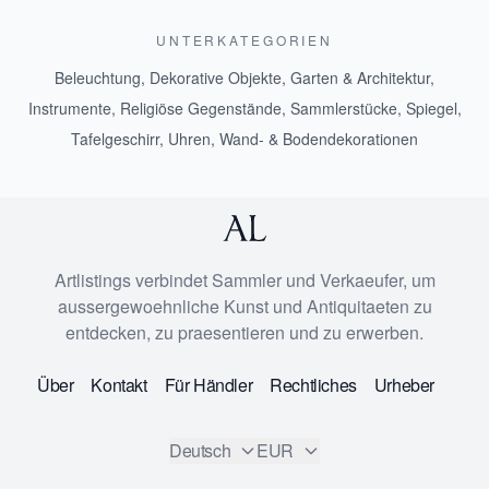
UNTERKATEGORIEN
Beleuchtung
,
Dekorative Objekte
,
Garten & Architektur
,
Instrumente
,
Religiöse Gegenstände
,
Sammlerstücke
,
Spiegel
,
Tafelgeschirr
,
Uhren
,
Wand- & Bodendekorationen
Artlistings verbindet Sammler und Verkaeufer, um
aussergewoehnliche Kunst und Antiquitaeten zu
entdecken, zu praesentieren und zu erwerben.
Über
Kontakt
Für Händler
Rechtliches
Urheber
Deutsch
EUR