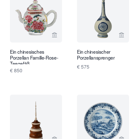
Verkaeuferseite von Limburg Antiquai
Verkaeu
Ein chinesisches
Ein chinesischer
Porzellan Famille-Rose-
Porzellansprenger
Teegefäß
€ 575
€ 850