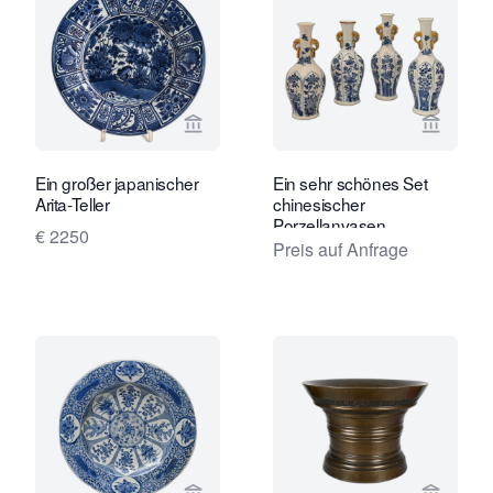
Verkaeuferseite von Limburg Antiquai
Verkaeu
Ein großer japanischer
Ein sehr schönes Set
Arita-Teller
chinesischer
Porzellanvasen
€ 2250
Preis auf Anfrage