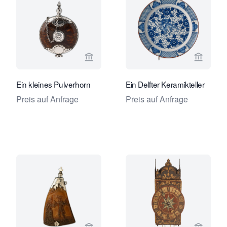
Verkaeuferseite von Limburg Antiquai
Verkaeu
Ein kleines Pulverhorn
Ein Delfter Keramikteller
Preis auf Anfrage
Preis auf Anfrage