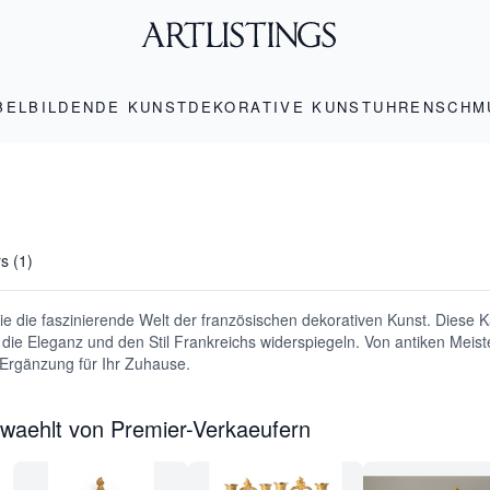
BEL
BILDENDE KUNST
DEKORATIVE KUNST
UHREN
SCHM
rs (1)
e die faszinierende Welt der französischen dekorativen Kunst. Diese Ka
 die Eleganz und den Stil Frankreichs widerspiegeln. Von antiken Meis
 Ergänzung für Ihr Zuhause.
waehlt von Premier-Verkaeufern