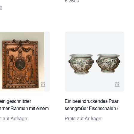
€ 2600
0
e von Limburg Antiquairs ansehen
Verkaeuferseite von Limburg Antiquairs a
Verkaeu
fein geschnitzter
Ein beeindruckendes Paar
erner Rahmen mit einem
sehr großer Fischschalen /
zenen Medaillon von
Cache-Pots im Kangxi-Stil.
s auf Anfrage
Preis auf Anfrage
leon I in der Mitte.