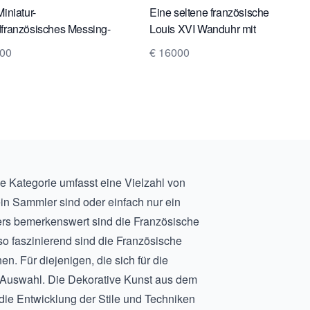
Miniatur-
Eine seltene französische
französisches Messing-
Louis XVI Wanduhr mit
rnenuhrchen, ca. 1780.
Viertelstundenschlag,
800
€ 16000
Lepaute, um 1783.
se Kategorie umfasst eine Vielzahl von
ein Sammler sind oder einfach nur ein
ers bemerkenswert sind die
Französische
so faszinierend sind die
Französische
. Für diejenigen, die sich für die
e Auswahl. Die
Dekorative Kunst aus dem
ie Entwicklung der Stile und Techniken