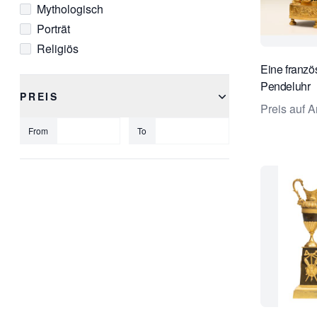
Mythologisch
Porträt
Religiös
Symbolisch
Eine franzö
Pendeluhr
Tiere
PREIS
Preis auf A
From
To