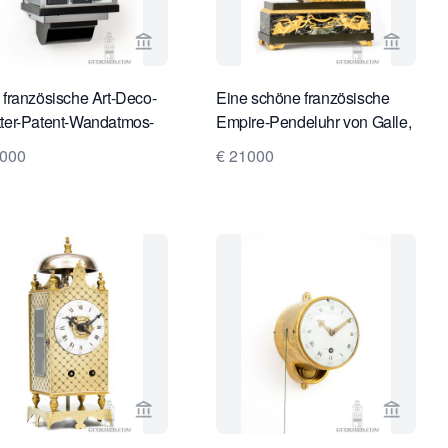
e von Limburg Antiquairs ansehen
Verkaeuferseite von Gude & Meis Antique
Verkaeu
 französische Art-Deco-
Eine schöne französische
ter-Patent-Wandatmos-
Empire-Pendeluhr von Galle,
RM1, ca. 1934.
ca. 1810.
4000
€ 21000
s ansehen
te von Gude & Meis Antique Clocks ansehen
Verkaeuferseite von Gude & Meis Antique
Verkaeu