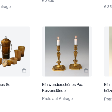
€ 3500
nfrage
€ 35
Verkaeuferseite von Limburg Antiquairs ansehen
Verkaeuferseit
ges Set
Ein wunderschönes Paar
Ein 
r
Kerzenständer
hölz
bron
Preis auf Anfrage
Prei
Napo