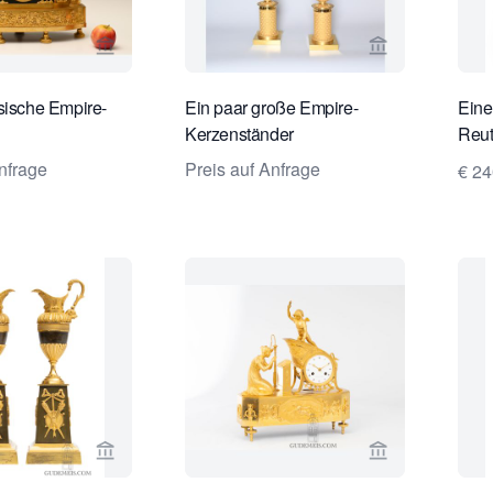
Verkaeuferseite von Limburg Antiquairs ansehen
Verkaeuferseit
sische Empire-
Ein paar große Empire-
Eine
Kerzenständer
Reut
Uhr 
nfrage
Preis auf Anfrage
€ 2
Verkaeuferseite von Gude & Meis Antique Clock
Verkaeufersei