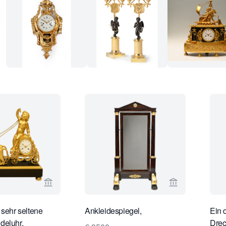
Verkaeuferseite von Limburg Antiquairs ansehen
Verkaeuferseit
 sehr seltene
Ankleidespiegel,
Ein 
deluhr.
Drec