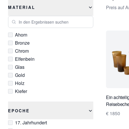
Neoklassizistisch
Preis auf A
MATERIAL
Primitiv
In den Ergebnissen suchen
Rokoko
Romantisch
Ahorn
Volkskunst
Bronze
Zeitgenössisch
Chrom
Elfenbein
Glas
Gold
Holz
Kiefer
Ein achteili
Koralle
Reisebeche
Kristall
EPOCHE
€ 1850
Kupfer
17. Jahrhundert
Mahagoni