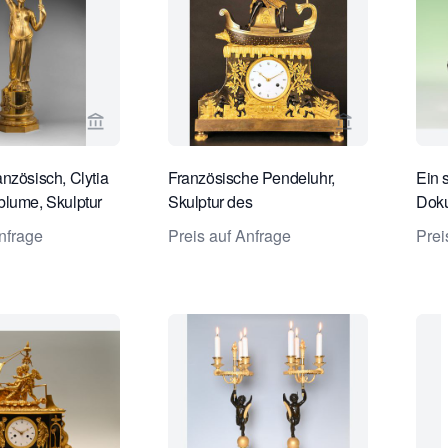
Verkaeuferseite von Van Dreven Antique Clocks 
Verkaeufersei
nzösisch, Clytia
Französische Pendeluhr,
Ein 
blume, Skulptur
Skulptur des
Doku
ris, ca. 1810
'Amerindianischen Jägers', in
ausg
nfrage
Preis auf Anfrage
Prei
Paris um 1800.
und 