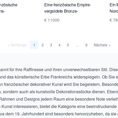
anzösische
Eine französische Empire-
Ein 
ns-
vergoldete Bronze-
Nord
annen/Kerzenleuchter,
Pendeluhr, Ars Amatoria, um
Late
€ 11000
€ 7
1800 hergestellt.
« Vorherige
2
3
4
5
9
Nächste »
1
…
annt für ihre Raffinesse und ihren unverwechselbaren Stil. Die
und das künstlerische Erbe Frankreichs widerspiegeln. Ob Sie 
n französischer dekorativer Kunst wird Sie begeistern. Besond
gen, sondern auch als kunstvolle Dekorationsstücke dienen. Eben
en Rahmen und Designs jedem Raum eine besondere Note verleihen
Kunst interessieren, bietet die Kategorie eine beeindruckend
aus dem 19. Jahrhundert
sind besonders hervorzuheben, da sie d