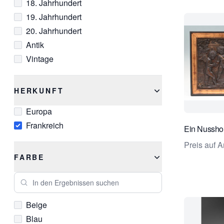
18. Jahrhundert
Marmor
19. Jahrhundert
Messing
20. Jahrhundert
Nussbaum
Antik
Onyx
Vintage
Perle
Platin
Porzellan
HERKUNFT
Rubin
Europa
Schwarzer Marmor
Frankreich
Ein Nusshol
Seil
Silber
Preis auf A
FARBE
Stahl
In den Ergebnissen suchen
Beige
Blau