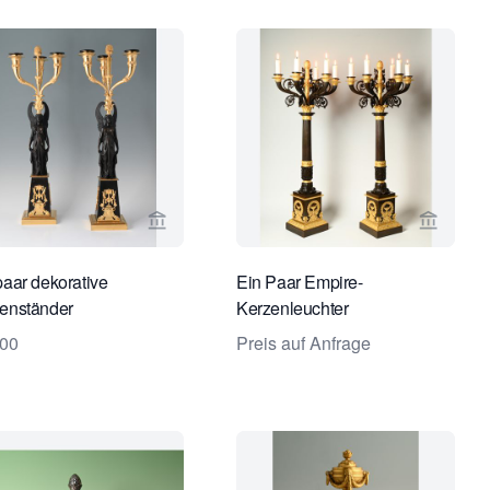
e von Limburg Antiquairs ansehen
Verkaeuferseite von Limburg Antiquairs a
Verkaeu
paar dekorative
Ein Paar Empire-
enständer
Kerzenleuchter
500
Preis auf Anfrage