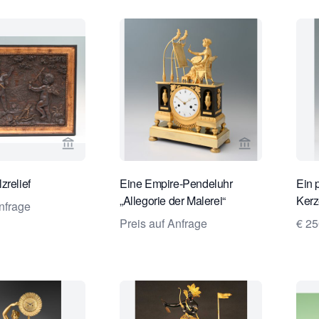
Verkaeuferseite von Limburg Antiquairs ansehen
Verkaeuferseit
zrelief
Eine Empire-Pendeluhr
Ein 
„Allegorie der Malerei“
Kerz
nfrage
Preis auf Anfrage
€ 2