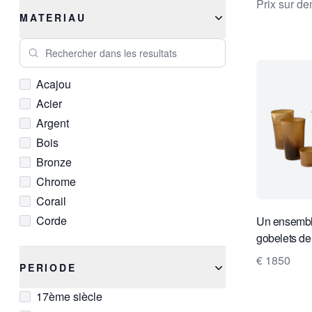
Prix sur d
Louis XVI
MATERIAU
Moderne
Rechercher dans les resultats
Néoclassique
Primitif
Acajou
Rococo
Acier
Romantique
Argent
Bois
Bronze
Chrome
Corail
Corde
Un ensembl
gobelets d
Cristal
Cuivre
€ 1850
PERIODE
Érable
17ème siècle
Ivoire