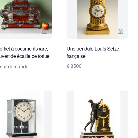
cks
endeur de Van Dreven Antique Clocks
Voir la page vendeur de Limburg Antiquair
Voir la
offret à documents rare,
Une pendule Louis Seize
uvert de écaille de tortue
française
argent.
€ 8500
 sur demande