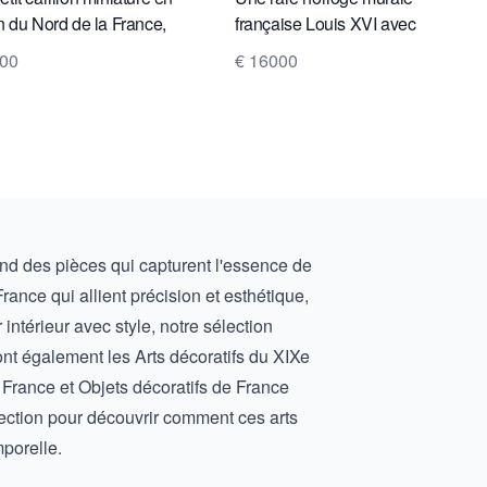
on du Nord de la France,
française Louis XVI avec
 1780.
répétition des quarts,
800
€ 16000
Lepaute, vers 1783.
rend des pièces qui capturent l'essence de
France
qui allient précision et esthétique,
intérieur avec style, notre sélection
ront également les
Arts décoratifs du XIXe
e France
et
Objets décoratifs de France
lection pour découvrir comment ces arts
porelle.