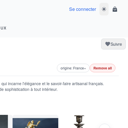
Se connecter
Basculer le m
Panier
OUX
Suivre
origine: France
×
Remove all
ui incarne l'élégance et le savoir-faire artisanal français.
e sophistication à tout intérieur.