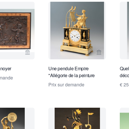
Voir la page vendeur de Limburg Antiquairs
Voir la page v
 noyer
Une pendule Empire
Quel
"Allégorie de la peinture
déco
emande
Prix sur demande
€ 2