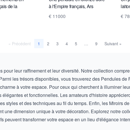
ais de la
à l'Empire français, Ars
lait
n/candélabres,
Amatoria, vers 1800
vers
€ 11000
€ 7
« Précédent
2
3
4
5
9
Suivant »
1
…
s pour leur raffinement et leur diversité. Notre collection comp
s. Parmi les trésors disponibles, vous trouverez des
Pendules de 
charme à votre espace. Pour ceux qui cherchent à illuminer leur 
s élégantes et fonctionnelles. Les amateurs d'histoire apprécie
des styles et des techniques au fil du temps. Enfin, les
Miroirs d
nt une dimension unique à votre décoration. Explorez notre col
ifs peuvent transformer votre espace en un lieu d'élégance intem