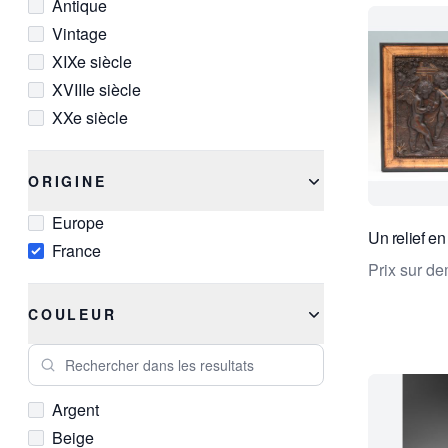
Antique
Laiton
Vintage
Marbre
XIXe siècle
Marbre noir
XVIIIe siècle
Noyer
XXe siècle
Onyx
Or
Perle
ORIGINE
Pin
Europe
Platine
Un relief en
France
Porcelaine
Prix sur d
Rubis
COULEUR
Verre
Rechercher dans les resultats
Argent
Beige