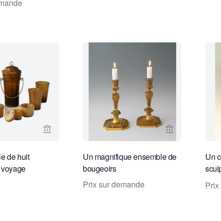
emande
Voir la page vendeur de Limburg Antiquairs
Voir la page v
e de huit
Un magnifique ensemble de
Un c
e voyage
bougeoirs
scul
méda
Prix sur demande
Prix
Napo