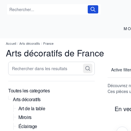
MO
Accueil
/
Arts décoratifs
/
France
Arts décoratifs de France
Rechercher dans les resultats
Active filte
Découvrez not
Toutes les categories
Ces pièces un
Arts décoratifs
En ve
Art de la table
Miroirs
Éclairage