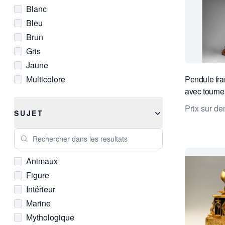
Blanc
Bleu
Brun
Gris
Jaune
Multicolore
Pendule fra
avec tournes
Noir
Galle, Paris
Or
Prix sur d
SUJET
Rose
Rechercher dans les resultats
Rouge
Vert
Animaux
Figure
Intérieur
Marine
Mythologique