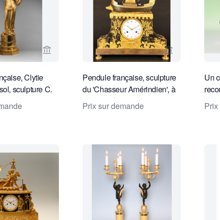
Voir la page vendeur de Van Dreven Antique Clo
Voir la page v
nçaise, Clytie
Pendule française, sculpture
Un c
ol, sculpture C.
du 'Chasseur Amérindien', à
reco
, vers 1810
Paris vers 1800.
et d'
emande
Prix sur demande
Prix