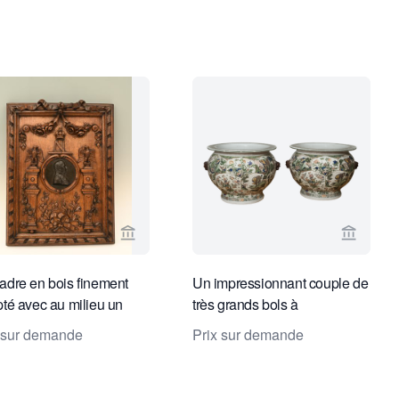
endeur de Limburg Antiquairs
Voir la page vendeur de Limburg Antiquair
Voir la
adre en bois finement
Un impressionnant couple de
pté avec au milieu un
très grands bols à
illon en bronze de
poissons/vases cache-pots
 sur demande
Prix sur demande
léon Ier
de style Kangxi.