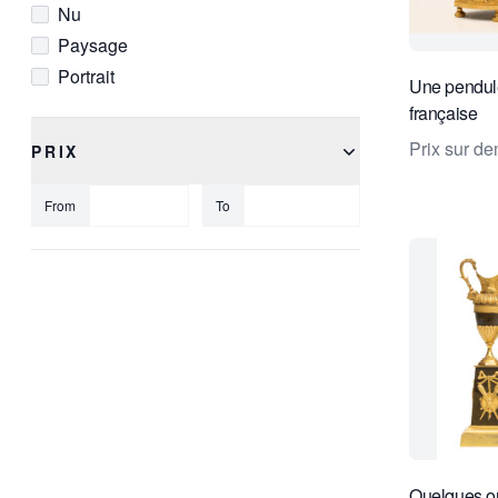
Nu
Paysage
Portrait
Une pendul
Religieux
française
Symbolique
Prix sur d
PRIX
From
To
Quelques o