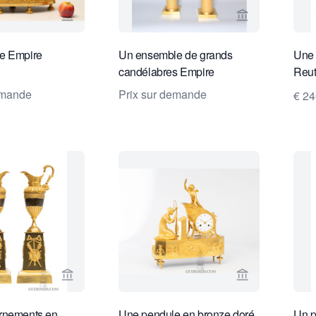
Voir la page vendeur de Limburg Antiquairs
Voir la page v
e Empire
Un ensemble de grands
Une 
candélabres Empire
Reut
fran
emande
Prix sur demande
€ 2
1934
Voir la page vendeur de Gude & Meis Antique Cl
Voir la page 
rnements en
Une pendule en bronze doré
Un pe