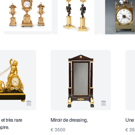
Voir la page vendeur de Limburg Antiquairs
Voir la page v
et très rare
Miroir de dressing,
Une 
pire.
€ 3500
€ 35