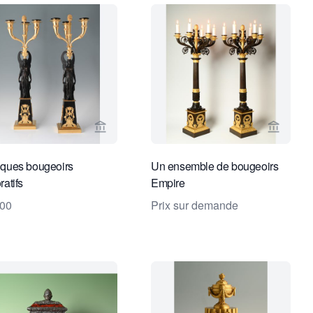
endeur de Limburg Antiquairs
Voir la page vendeur de Limburg Antiquair
Voir la
ques bougeoirs
Un ensemble de bougeoirs
ratifs
Empire
500
Prix sur demande