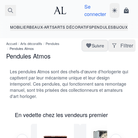
Se
Basculer le 
Panie
connecter
MOBILIER
BEAUX-ARTS
ARTS DÉCORATIFS
PENDULES
BIJOUX
Accueil
/
Arts décoratifs
/
Pendules
Filtrer
Suivre
/
Pendules Atmos
Pendules Atmos
Les pendules Atmos sont des chefs-d'œuvre d'horlogerie qui
captivent par leur mécanisme unique et leur design
intemporel. Ces pendules, qui fonctionnent sans remontage
manuel, sont très prisées des collectionneurs et amateurs
d'art horloger.
En vedette chez les vendeurs premier