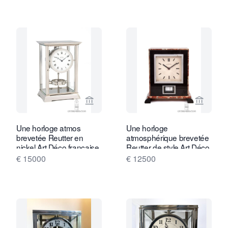
Voir la page vendeur de Gude & Meis 
Voir la
Une horloge atmos
Une horloge
brevetée Reutter en
atmosphérique brevetée
nickel Art Déco française,
Reutter de style Art Déco
vers 1933.
en marbre français, vers
€ 15000
€ 12500
1932