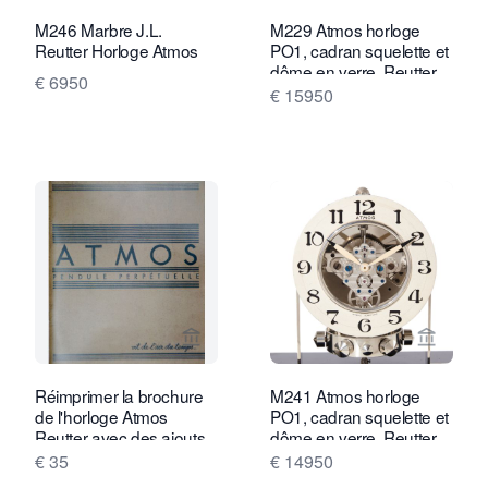
M246 Marbre J.L.
M229 Atmos horloge
Reutter Horloge Atmos
PO1, cadran squelette et
dôme en verre, Reutter
€ 6950
n° 3200, France vers
€ 15950
1930.
Voir la page vendeur de Van Brug Coll
Voir la
Réimprimer la brochure
M241 Atmos horloge
de l'horloge Atmos
PO1, cadran squelette et
Reutter avec des ajouts
dôme en verre, Reutter
n° 3757, France vers
€ 35
€ 14950
1930.