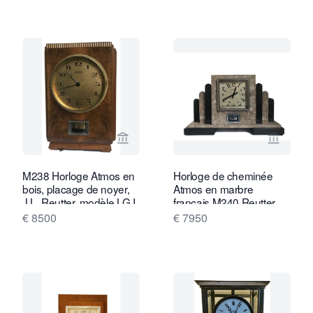
Voir la page vendeur de Van Brug Coll
Voir la
M238 Horloge Atmos en
Horloge de cheminée
bois, placage de noyer,
Atmos en marbre
J.L. Reutter, modèle LG I,
français M240 Reutter,
N° 602
numéro 1792
€ 8500
€ 7950