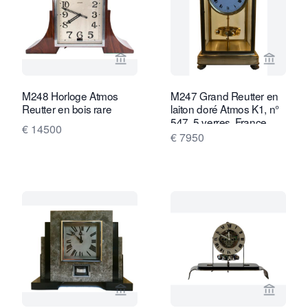
Voir la page vendeur de Van Brug Coll
Voir la
M248 Horloge Atmos
M247 Grand Reutter en
Reutter en bois rare
laiton doré Atmos K1, n°
547, 5 verres, France
€ 14500
vers 1930.
€ 7950
Voir la page vendeur de Van Brug Coll
Voir la