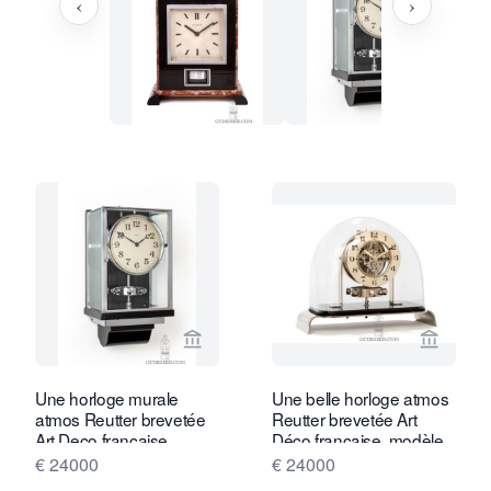
‹
›
Voir la page vendeur de Gude & Meis 
Voir la
Une horloge murale
Une belle horloge atmos
atmos Reutter brevetée
Reutter brevetée Art
Art Deco française,
Déco française, modèle
modèle RM1, vers 1934.
P01, vers 1935.
€ 24000
€ 24000