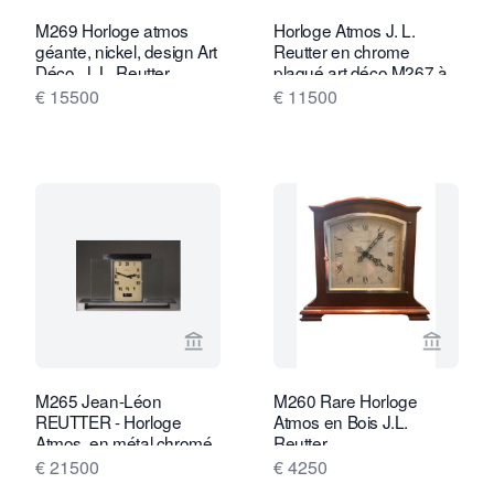
M269 Horloge atmos
Horloge Atmos J. L.
géante, nickel, design Art
Reutter en chrome
Déco, J. L. Reutter
plaqué art déco M267 à
numérotée 6179, France
cinq verres
€ 15500
€ 11500
vers 1935.
Voir la page vendeur de Van Brug Coll
Voir la
M265 Jean-Léon
M260 Rare Horloge
REUTTER - Horloge
Atmos en Bois J.L.
Atmos, en métal chromé
Reutter
et plaques de verre
€ 21500
€ 4250