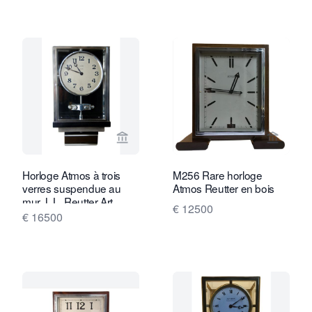
Voir la page vendeur de Van Brug Coll
Voir la
Horloge Atmos à trois
M256 Rare horloge
verres suspendue au
Atmos Reutter en bois
mur J. L. Reutter Art
€ 12500
Déco en nickel plaqué de
€ 16500
grande taille W45.