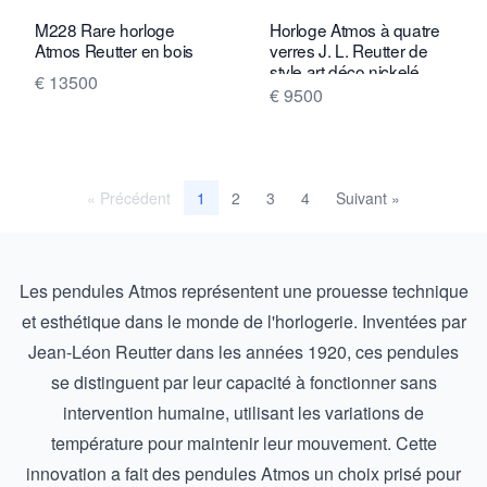
M228 Rare horloge
Horloge Atmos à quatre
Atmos Reutter en bois
verres J. L. Reutter de
style art déco nickelé
€ 13500
M211
€ 9500
« Précédent
2
3
4
Suivant »
1
Les pendules Atmos représentent une prouesse technique
et esthétique dans le monde de l'horlogerie. Inventées par
Jean-Léon Reutter dans les années 1920, ces pendules
se distinguent par leur capacité à fonctionner sans
intervention humaine, utilisant les variations de
température pour maintenir leur mouvement. Cette
innovation a fait des pendules Atmos un choix prisé pour