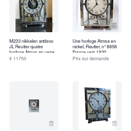
Voir la page vendeur de Van Brug Coll
Voir la
M233 nikkelen artdeco
Une horloge Atmos en
JL Reutter quatre
nickel, Reutter, n° 8858
horloge Atmos en verre,
France vers 1930.
la grande Nikkelen vitrine
€ 11750
Prix sur demande
en verre
Voir la page vendeur de Van Brug Coll
Voir la