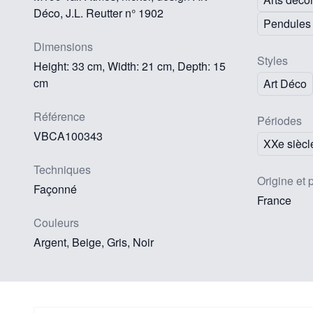
Déco, J.L. Reutter n° 1902
Pendules
Dimensions
Styles
Height: 33 cm, Width: 21 cm, Depth: 15
cm
Art Déco
Référence
Périodes
VBCA100343
XXe siècl
Techniques
Origine et 
Façonné
France
Couleurs
Argent, Beige, Gris, Noir