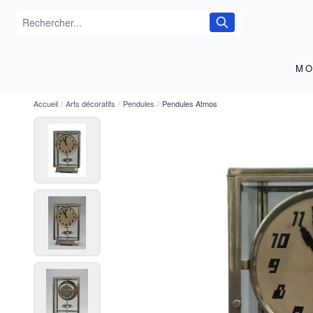
MO
Accueil
/
Arts décoratifs
/
Pendules
/
Pendules Atmos