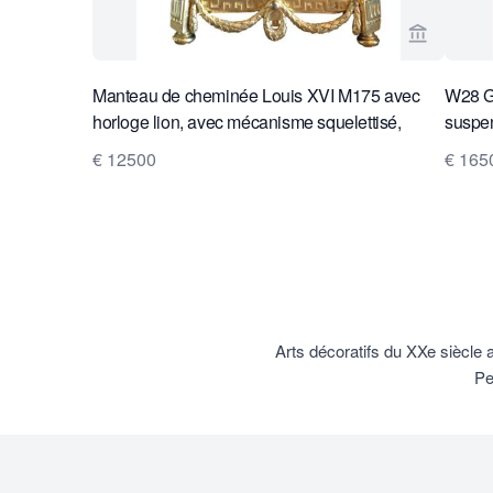
Voir la p
Manteau de cheminée Louis XVI M175 avec
W28 Gr
horloge lion, avec mécanisme squelettisé,
suspen
aiguilles et cadre en argent sur la lunette et
L. Reut
€ 12500
€ 165
sonnerie sur une cloche en argent
Arts décoratifs du XXe siècle 
Pe