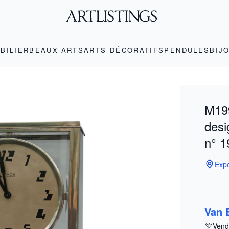
BILIER
BEAUX-ARTS
ARTS DÉCORATIFS
PENDULES
BIJ
M199
desi
n° 1
Expe
Van 
Vend