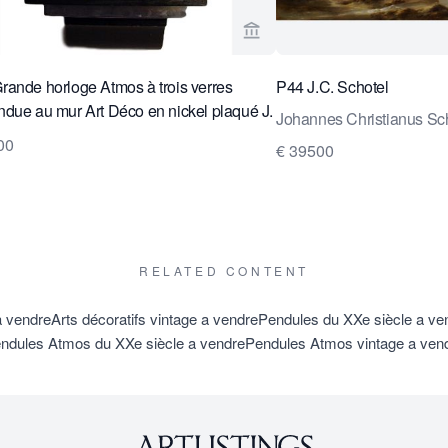
age vendeur de Van Brug Collection
Voir la page vendeur de Va
ande horloge Atmos à trois verres
P44 J.C. Schotel
due au mur Art Déco en nickel plaqué J.
Johannes Christianus Sc
ter.
00
€ 39500
RELATED CONTENT
a vendre
Arts décoratifs vintage a vendre
Pendules du XXe siècle a ve
ndules Atmos du XXe siècle a vendre
Pendules Atmos vintage a ven