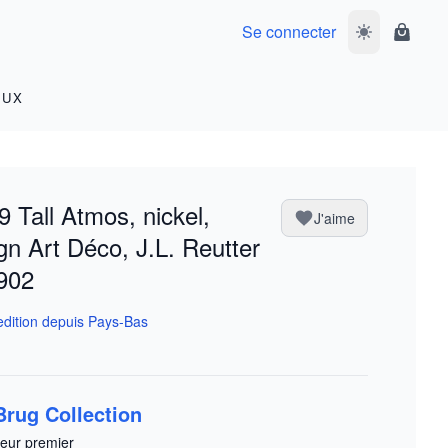
Se connecter
Basculer le m
Panier
OUX
 Tall Atmos, nickel,
J'aime
gn Art Déco, J.L. Reutter
902
dition depuis Pays-Bas
Brug Collection
eur premier