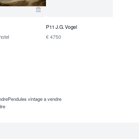
n Brug Collection
Voir la page vendeur de Van Brug Collection
P11 J.G. Vogel
hotel
€ 4750
ndre
Pendules vintage a vendre
dre