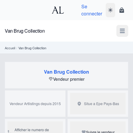
Se
Basculer le 
Panie
connecter
Van Brug Collection
Open m
Accueil
/
Van Brug Collection
Van Brug Collection
Vendeur premier
Vendeur Artlistings depuis 2015
Situe a Epe
Pays-Bas
Afficher le numero de
Suivre le vendeur