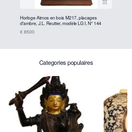
Voir la page
Horloge Atmos en bois M217, placages
P15 J.C. 
d'ambre, J.L. Reutter, modèle LG I, N° 144
Johannes 
€ 8500
€ 4500
Categories populaires