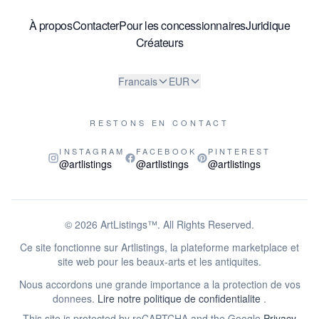
À propos
Contacter
Pour les concessionnaires
Juridique
Créateurs
Francais
EUR
RESTONS EN CONTACT
INSTAGRAM
FACEBOOK
PINTEREST
@artlistings
@artlistings
@artlistings
© 2026
ArtListings™
. All Rights Reserved.
Ce site fonctionne sur Artlistings, la plateforme marketplace et
site web pour les beaux-arts et les antiquites.
Nous accordons une grande importance a la protection de vos
donnees.
Lire notre politique de confidentialite
.
This site is protected by reCAPTCHA and the Google
Privacy