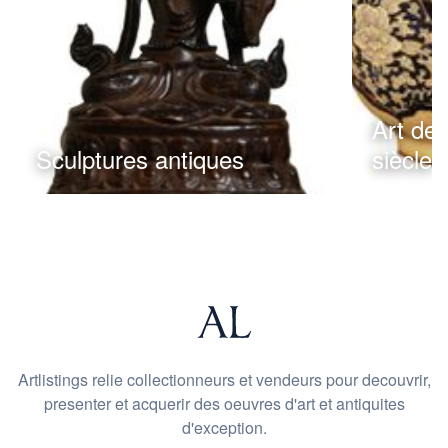
Art de 
Sculptures antiques
siècle
Artlistings relie collectionneurs et vendeurs pour decouvrir,
presenter et acquerir des oeuvres d'art et antiquites
d'exception.