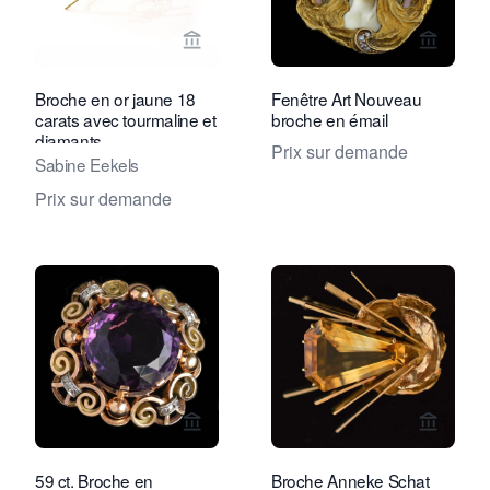
Voir la page vendeur de Atelier Bock
Voir la
Broche en or jaune 18
Fenêtre Art Nouveau
carats avec tourmaline et
broche en émail
diamants
Prix sur demande
Sabine Eekels
Prix sur demande
Voir la page vendeur de Rocks and Cl
Voir la
59 ct. Broche en
Broche Anneke Schat