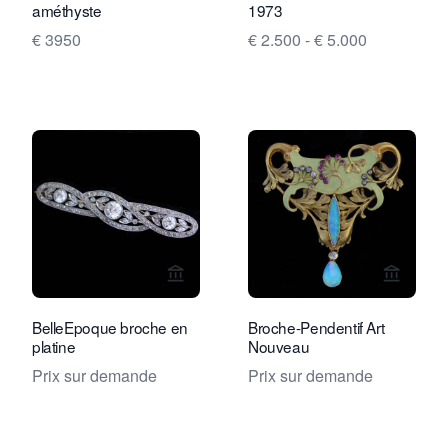
améthyste
1973
€ 3950
€ 2.500 - € 5.000
Voir la page vendeur de Rocks and Cl
Voir la
BelleEpoque broche en
Broche-Pendentif Art
platine
Nouveau
Prix sur demande
Prix sur demande