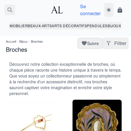
Se
Basculer le 
Panie
connecter
MOBILIER
BEAUX-ARTS
ARTS DÉCORATIFS
PENDULES
BIJOUX
Accueil
/
Bijoux
/
Broches
Filtrer
Suivre
Broches
Découvrez notre collection exceptionnelle de broches, où
chaque pièce raconte une histoire unique à travers le temps.
Que vous soyez un collectionneur passionné ou simplement
à la recherche d'un accessoire distinctif, nos broches
sauront captiver votre imagination et enrichir votre style
personnel.