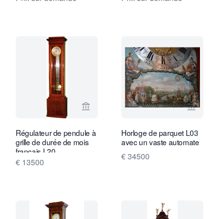
Voir la page vendeur de Van Brug Coll
Voir la
Régulateur de pendule à
Horloge de parquet L03
grille de durée de mois
avec un vaste automate
français L20
€ 34500
€ 13500