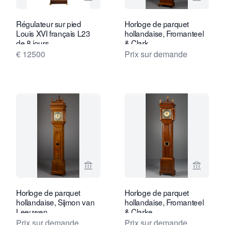
Voir la page vendeur de Van Brug Coll
Voir la
Régulateur sur pied
Horloge de parquet
Louis XVI français L23
hollandaise, Fromanteel
de 8 jours
& Clark
€ 12500
Prix sur demande
Voir la page vendeur de Kollenburg An
Voir la
Horloge de parquet
Horloge de parquet
hollandaise, Sijmon van
hollandaise, Fromanteel
Leeuwen
& Clarke
Prix sur demande
Prix sur demande