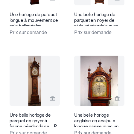
Voir la page vendeur de Toebosch Ant
Voir la
Une horloge de parquet
Une belle horloge de
longue à mouvement de
parquet en noyer de
soie hollandaise
style néerlandais avec
précoce, Huygens,
calendrier Uswald
Prix sur demande
Prix sur demande
Amsterdam, vers 1700
Amsterdam vers 1750
Voir la page vendeur de Toebosch Ant
Voir la
Une belle horloge de
Une belle horloge
parquet en noyer à
anglaise en acajou à
frappe néerlandaise J P
longue caisse avec un
Kroese Amsterdam vers
sommet en pagode par
Prix sur demande
Prix sur demande