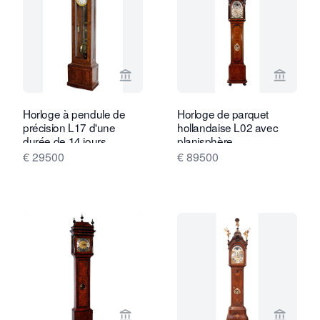
Voir la page vendeur de Van Brug Coll
Voir la
Horloge à pendule de
Horloge de parquet
précision L17 d'une
hollandaise L02 avec
durée de 14 jours,
planisphère.
signée "Le Paute à
€ 29500
€ 89500
Paris".