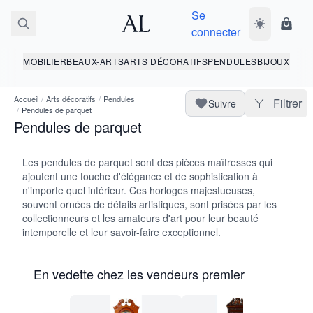
Se
Basculer le 
Panie
connecter
MOBILIER
BEAUX-ARTS
ARTS DÉCORATIFS
PENDULES
BIJOUX
Accueil
/
Arts décoratifs
/
Pendules
Filtrer
Suivre
/
Pendules de parquet
Pendules de parquet
Les pendules de parquet sont des pièces maîtresses qui
ajoutent une touche d'élégance et de sophistication à
n'importe quel intérieur. Ces horloges majestueuses,
souvent ornées de détails artistiques, sont prisées par les
collectionneurs et les amateurs d'art pour leur beauté
intemporelle et leur savoir-faire exceptionnel.
En vedette chez les vendeurs premier