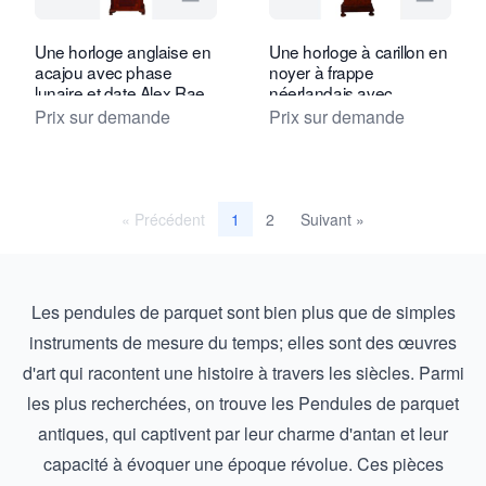
Voir la page vendeur de Toebosch Ant
Voir la
Une horloge anglaise en
Une horloge à carillon en
acajou avec phase
noyer à frappe
lunaire et date Alex Rae
néerlandais avec
Dumfries vers 1770
calendrier Ed Brookes
Prix sur demande
Prix sur demande
vers 1725
« Précédent
2
Suivant »
1
Les pendules de parquet sont bien plus que de simples
instruments de mesure du temps; elles sont des œuvres
d'art qui racontent une histoire à travers les siècles. Parmi
les plus recherchées, on trouve les
Pendules de parquet
antiques
, qui captivent par leur charme d'antan et leur
capacité à évoquer une époque révolue. Ces pièces