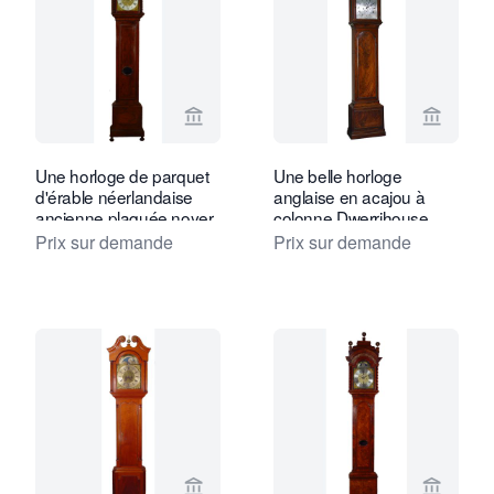
Voir la page vendeur de Toebosch Ant
Voir la
Une horloge de parquet
Une belle horloge
d'érable néerlandaise
anglaise en acajou à
ancienne plaquée noyer
colonne Dwerrihouse
et sculptée, par Huijgens,
Berkley Square à
Prix sur demande
Prix sur demande
vers 1690
Londres, vers 1780