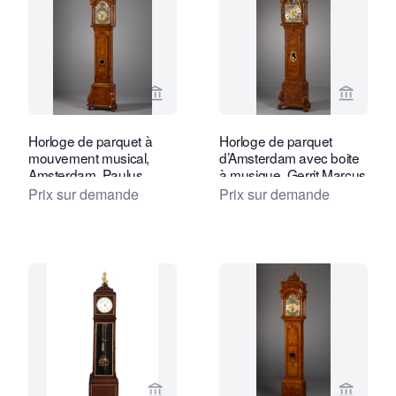
Voir la page vendeur de Kollenburg An
Voir la
Horloge de parquet à
Horloge de parquet
mouvement musical,
d’Amsterdam avec boite
Amsterdam, Paulus
à musique, Gerrit Marcus
Bramer
Prix sur demande
Prix sur demande