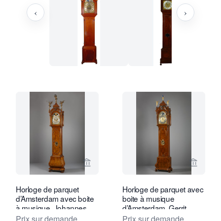
‹
›
Voir la page vendeur de Kollenburg An
Voir la
Horloge de parquet
Horloge de parquet avec
d’Amsterdam avec boite
boite à musique
à musique, Johannes
d’Amsterdam, Gerrit
Uswald
Bramer
Prix sur demande
Prix sur demande