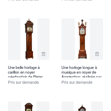
1730
James Gibb Stockton
vers 1770.
Voir la page vendeur de Toebosch Ant
Voir la
Une belle horloge à
Une horloge longue à
carillon en noyer
musique en noyer de
néerlandais de Pieter
Amsterdam, réalisée par
Klok, Amsterdam, vers
Gerrit Storm, vers 1735
Prix sur demande
Prix sur demande
1710