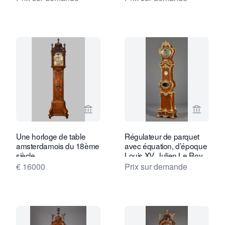
Voir la page vendeur de Limburg Antiq
Voir la
Une horloge de table
Régulateur de parquet
amsterdamois du 18ème
avec équation, d’époque
siècle
Louis XV, Julien Le Roy
€ 16000
Prix sur demande