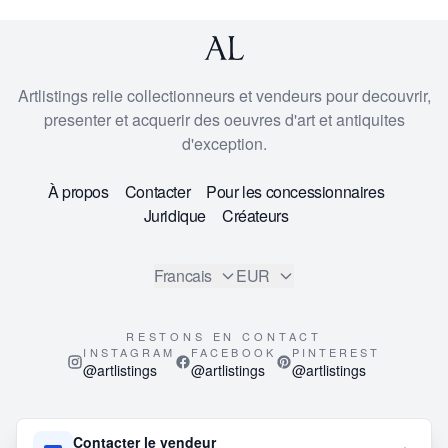
Artlistings relie collectionneurs et vendeurs pour decouvrir,
presenter et acquerir des oeuvres d'art et antiquites
d'exception.
À propos
Contacter
Pour les concessionnaires
Juridique
Créateurs
Francais
EUR
RESTONS EN CONTACT
INSTAGRAM
FACEBOOK
PINTEREST
@artlistings
@artlistings
@artlistings
© 2026
ArtListings™
. All Rights Reserved.
Contacter le vendeur
This site is protected by reCAPTCHA and the Google
Privacy