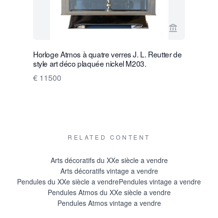
Voir la page
Horloge Atmos à quatre verres J. L. Reutter de
W39 Grand
style art déco plaquée nickel M203.
Verres à 
Plaqué de 
€ 11500
€ 19500
RELATED CONTENT
Arts décoratifs du XXe siècle a vendre
Arts décoratifs vintage a vendre
Pendules du XXe siècle a vendre
Pendules vintage a vendre
Pendules Atmos du XXe siècle a vendre
Pendules Atmos vintage a vendre