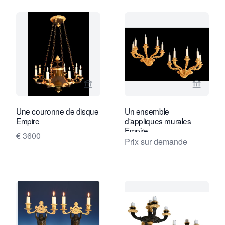
Voir la page vendeur de Limburg Antiq
Voir la
Une couronne de disque
Un ensemble
Empire
d'appliques murales
Empire
€ 3600
Prix sur demande