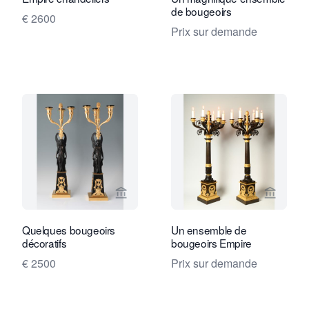
de bougeoirs
€ 2600
Prix sur demande
Voir la page vendeur de Limburg Antiq
Voir la
Quelques bougeoirs
Un ensemble de
décoratifs
bougeoirs Empire
€ 2500
Prix sur demande