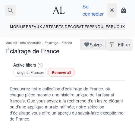
Se
Basculer le 
Panie
connecter
MOBILIER
BEAUX-ARTS
ARTS DÉCORATIFS
PENDULES
BIJOUX
Accueil
/
Arts décoratifs
/
Éclairage
/
France
Filtrer
Suivre
Éclairage de France
Active filters (1)
origine: France
×
Remove all
Découvrez notre collection d'éclairage de France, où
chaque pièce raconte une histoire unique de l'artisanat
français. Que vous soyez à la recherche d'un lustre élégant
ou d'une applique murale raffinée, notre sélection
d'éclairage vous offre un aperçu du savoir-faire exceptionnel
de France.