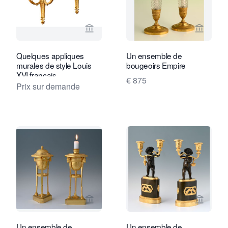
Voir la page vendeur de Limburg Antiq
Voir la
Quelques appliques
Un ensemble de
murales de style Louis
bougeoirs Empire
XVI français
€ 875
Prix sur demande
Voir la page vendeur de Limburg Antiq
Voir la
Un ensemble de
Un ensemble de