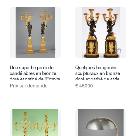
Voir la page vendeur de Daatselaar Fi
Voir la
Une superbe paire de
Quelques bougeoirs
candélabres en bronze
sculpturaux en bronze
doré et patiné de l'Empire
doré et patiné de style
français à cinq lumières
Empire français, vers
Prix sur demande
€ 45000
1800