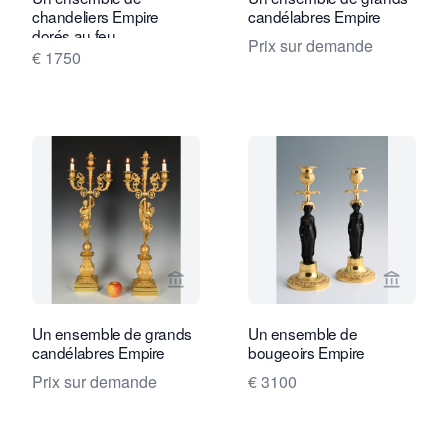
chandeliers Empire
candélabres Empire
dorés au feu.
Prix sur demande
€ 1750
Voir la page vendeur de Limburg Antiq
Voir la
Un ensemble de grands
Un ensemble de
candélabres Empire
bougeoirs Empire
Prix sur demande
€ 3100