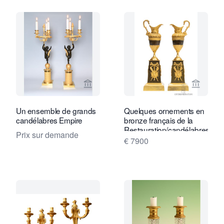
Voir la page vendeur de Limburg Antiq
Voir la
Un ensemble de grands
Quelques ornements en
candélabres Empire
bronze français de la
Restauration/candélabres,
Prix sur demande
vers 1825.
€ 7900