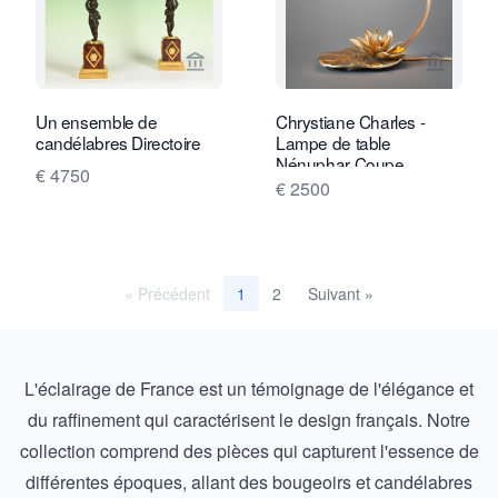
Voir la page vendeur de Limburg Antiq
Voir la
Un ensemble de
Chrystiane Charles -
candélabres Directoire
Lampe de table
Nénuphar Coupe
€ 4750
€ 2500
« Précédent
2
Suivant »
1
L'éclairage de France est un témoignage de l'élégance et
du raffinement qui caractérisent le design français. Notre
collection comprend des pièces qui capturent l'essence de
différentes époques, allant des bougeoirs et candélabres