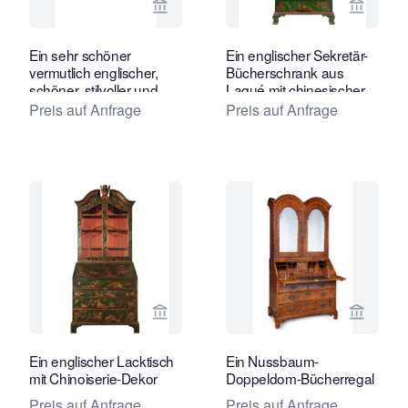
Verkaeuferseite von Toebosch Antiqu
Verkaeu
Ein sehr schöner
Ein englischer Sekretär-
vermutlich englischer,
Bücherschrank aus
schöner, stilvoller und
Laqué mit chinesischer
nützlicher Canterbury
Dekoration
Preis auf Anfrage
Preis auf Anfrage
Magazinhalter.
Verkaeuferseite von Van Nie Antiquai
Verkaeu
Ein englischer Lacktisch
Ein Nussbaum-
mit Chinoiserie-Dekor
Doppeldom-Bücherregal
Preis auf Anfrage
Preis auf Anfrage