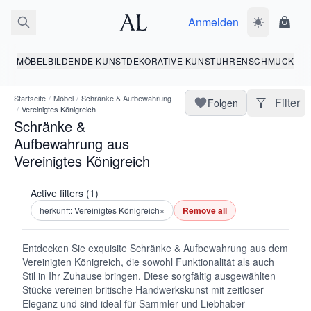
Anmelden
Dunkelmodus
Ware
MÖBEL
BILDENDE KUNST
DEKORATIVE KUNST
UHREN
SCHMUCK
Startseite
/
Möbel
/
Schränke & Aufbewahrung
Filter
Folgen
/
Vereinigtes Königreich
Schränke &
Aufbewahrung aus
Vereinigtes Königreich
Active filters (1)
herkunft: Vereinigtes Königreich
×
Remove all
Entdecken Sie exquisite Schränke & Aufbewahrung aus dem
Vereinigten Königreich, die sowohl Funktionalität als auch
Stil in Ihr Zuhause bringen. Diese sorgfältig ausgewählten
Stücke vereinen britische Handwerkskunst mit zeitloser
Eleganz und sind ideal für Sammler und Liebhaber