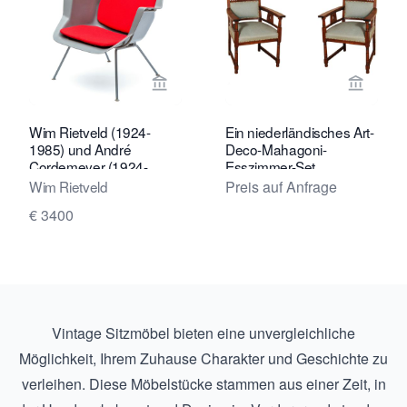
Verkaeuferseite von Kunstconsult 2.0
Verkaeu
Wim Rietveld (1924-
Ein niederländisches Art-
1985) und André
Deco-Mahagoni-
Cordemeyer (1924-
Esszimmer-Set
1998) Ein früher Nr. '416'
bestehend aus einem
Wim Rietveld
Preis auf Anfrage
Stuhl, 1957
Tisch und vier Stühlen,
€ 3400
ca. 1920
Vintage Sitzmöbel bieten eine unvergleichliche
Möglichkeit, Ihrem Zuhause Charakter und Geschichte zu
verleihen. Diese Möbelstücke stammen aus einer Zeit, in