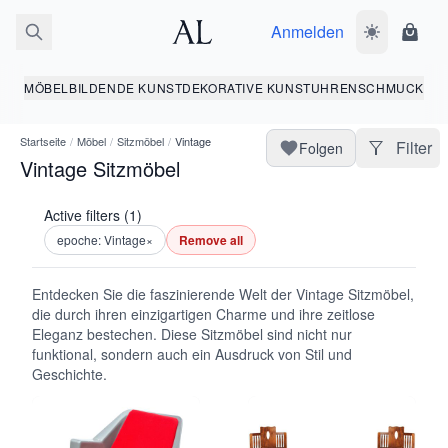
Anmelden
Dunkelmodus
Ware
MÖBEL
BILDENDE KUNST
DEKORATIVE KUNST
UHREN
SCHMUCK
Startseite
/
Möbel
/
Sitzmöbel
/
Vintage
Filter
Folgen
Vintage Sitzmöbel
Active filters (1)
epoche: Vintage
×
Remove all
Entdecken Sie die faszinierende Welt der Vintage Sitzmöbel,
die durch ihren einzigartigen Charme und ihre zeitlose
Eleganz bestechen. Diese Sitzmöbel sind nicht nur
funktional, sondern auch ein Ausdruck von Stil und
Geschichte.