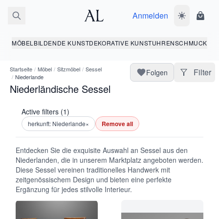
Anmelden
Dunkelmodus
Ware
MÖBEL
BILDENDE KUNST
DEKORATIVE KUNST
UHREN
SCHMUCK
Startseite
/
Möbel
/
Sitzmöbel
/
Sessel
Filter
Folgen
/
Niederlande
Niederländische Sessel
Active filters (1)
herkunft: Niederlande
×
Remove all
Entdecken Sie die exquisite Auswahl an Sessel aus den
Niederlanden, die in unserem Marktplatz angeboten werden.
Diese Sessel vereinen traditionelles Handwerk mit
zeitgenössischem Design und bieten eine perfekte
Ergänzung für jedes stilvolle Interieur.