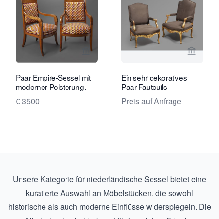
Verkaeuferseite von Daatselaar Fine 
Verkaeu
Paar Empire-Sessel mit
Ein sehr dekoratives
moderner Polsterung.
Paar Fauteuils
€ 3500
Preis auf Anfrage
Unsere Kategorie für niederländische Sessel bietet eine
kuratierte Auswahl an Möbelstücken, die sowohl
historische als auch moderne Einflüsse widerspiegeln. Die