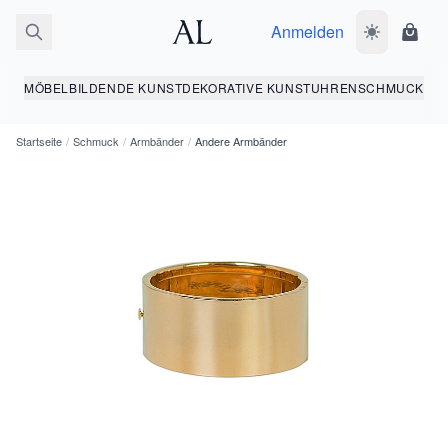
Anmelden
Dunkelmodus
Ware
MÖBEL
BILDENDE KUNST
DEKORATIVE KUNST
UHREN
SCHMUCK
Startseite
/
Schmuck
/
Armbänder
/
Andere Armbänder