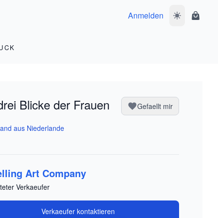
Anmelden
Dunkelmodus 
Waren
UCK
drei Blicke der Frauen
Gefaellt mir
and aus Niederlande
elling Art Company
teter Verkaeufer
Verkaeufer kontaktieren