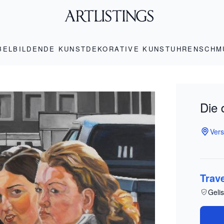
BEL
BILDENDE KUNST
DEKORATIVE KUNST
UHREN
SCHM
Die 
Vers
Trav
Gelis