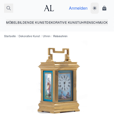
Anmelden
Dunkelmodus
Ware
MÖBEL
BILDENDE KUNST
DEKORATIVE KUNST
UHREN
SCHMUCK
Startseite
/
Dekorative Kunst
/
Uhren
/
Reiseuhren