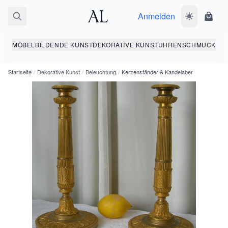
Anmelden
Dunkelmodus
Ware
MÖBEL
BILDENDE KUNST
DEKORATIVE KUNST
UHREN
SCHMUCK
Startseite
/
Dekorative Kunst
/
Beleuchtung
/
Kerzenständer & Kandelaber