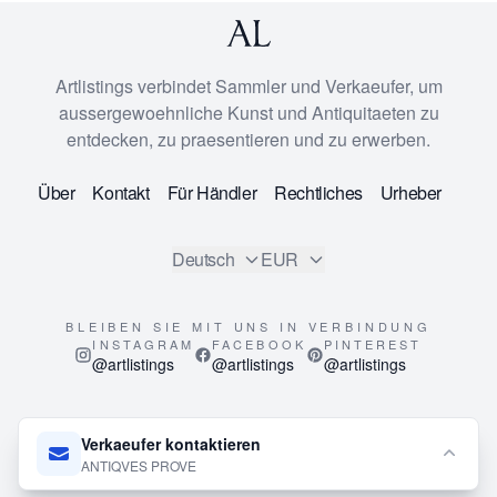
Artlistings verbindet Sammler und Verkaeufer, um
aussergewoehnliche Kunst und Antiquitaeten zu
entdecken, zu praesentieren und zu erwerben.
Über
Kontakt
Für Händler
Rechtliches
Urheber
Deutsch
EUR
BLEIBEN SIE MIT UNS IN VERBINDUNG
INSTAGRAM
FACEBOOK
PINTEREST
@artlistings
@artlistings
@artlistings
© 2026
ArtListings™
. All Rights Reserved.
Verkaeufer kontaktieren
This site is protected by reCAPTCHA and the Google
Privacy
ANTIQVES PROVE
Policy
and
Terms of Service
apply.