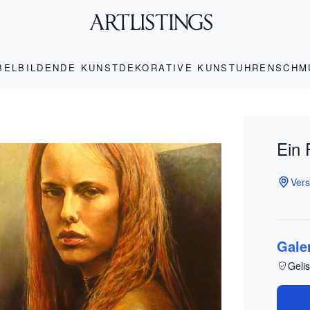
BEL
BILDENDE KUNST
DEKORATIVE KUNST
UHREN
SCHM
Ein 
Vers
Gale
Gelis