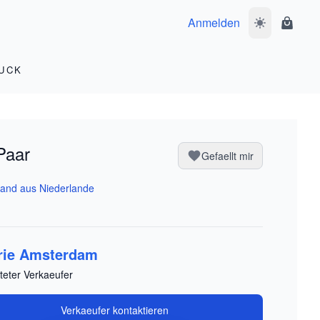
Anmelden
Dunkelmodus 
Waren
UCK
Paar
Gefaellt mir
and aus Niederlande
rie Amsterdam
teter Verkaeufer
Verkaeufer kontaktieren