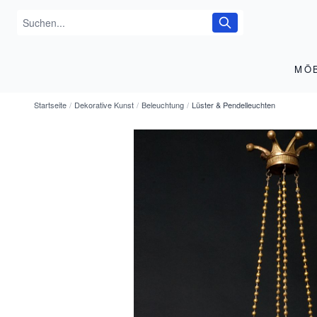
MÖ
Startseite
/
Dekorative Kunst
/
Beleuchtung
/
Lüster & Pendelleuchten