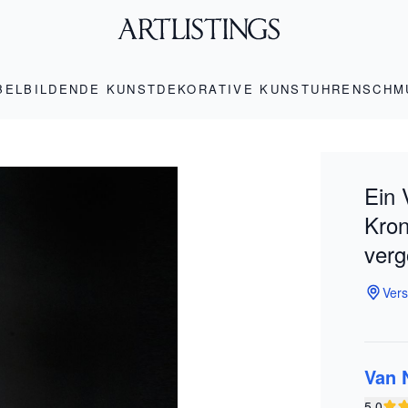
BEL
BILDENDE KUNST
DEKORATIVE KUNST
UHREN
SCHM
Ein 
Kron
verg
Vers
Van 
5.0