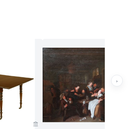
›
e Antiquairs ansehen
Verkaeuferseite von Van Nie Antiquairs anse