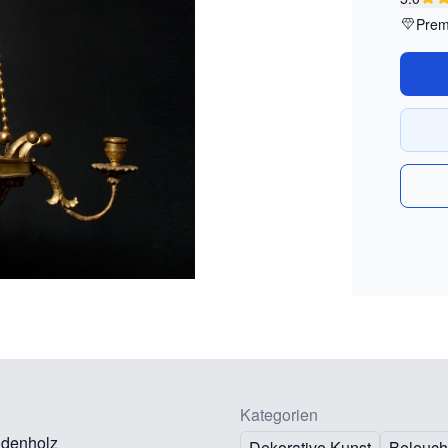
Prem
Kategorien
ndenholz
Dekorative Kunst
Beleuch