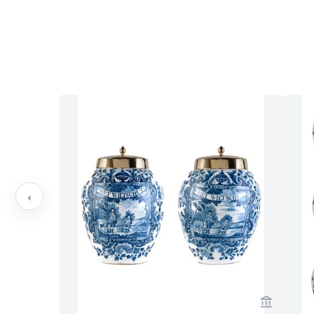
‹
Verkaeufe