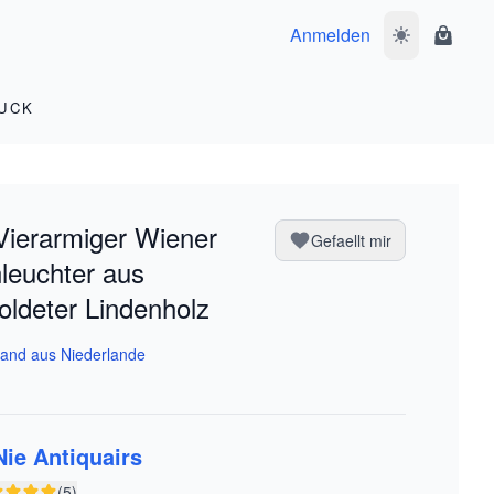
Anmelden
Dunkelmodus 
Waren
UCK
Vierarmiger Wiener
Gefaellt mir
leuchter aus
oldeter Lindenholz
and aus Niederlande
Nie Antiquairs
(5)