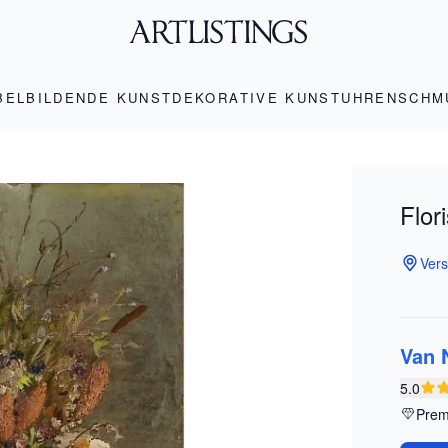
BEL
BILDENDE KUNST
DEKORATIVE KUNST
UHREN
SCHM
Flor
Vers
Van 
5.0
Prem