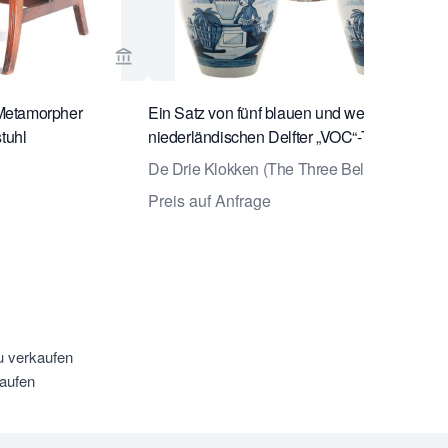
e Antiquairs ansehen
Verkaeuferseite von Van Nie Antiquairs anse
Metamorpher
Ein Satz von fünf blauen und weißen
tuhl
niederländischen Delfter „VOC“-Tabakdosen
De Drie Klokken (The Three Bells) factory
Preis auf Anfrage
u verkaufen
aufen