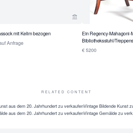
rseite von Van Nie Antiquairs ansehen
Verkaeuferseite von Van Ni
assock mit Kelim bezogen
Ein Regency-Mahagoni-
Bibliotheksstuhl/Treppens
auf Anfrage
€ 5200
RELATED CONTENT
unst aus dem 20. Jahrhundert zu verkaufen
Vintage Bildende Kunst z
lde aus dem 20. Jahrhundert zu verkaufen
Vintage Gemälde zu verk