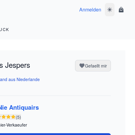
Anmelden
Dunkelmodus 
Waren
UCK
is Jespers
Gefaellt mir
and aus Niederlande
Nie Antiquairs
(5)
ier-Verkaeufer