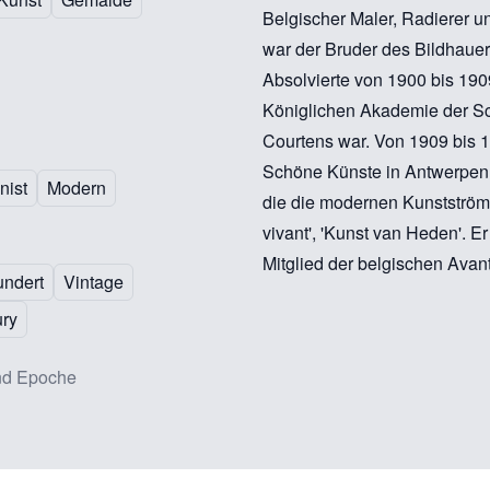
Belgischer Maler, Radierer u
war der Bruder des Bildhauer
Absolvierte von 1900 bis 190
Königlichen Akademie der Sc
Courtens war. Von 1909 bis 19
Schöne Künste in Antwerpen 
nist
Modern
die die modernen Kunstströmun
vivant', 'Kunst van Heden'. E
Mitglied der belgischen Avan
undert
Vintage
ury
nd Epoche