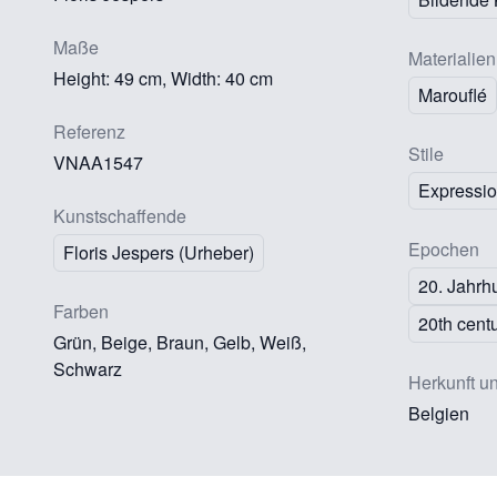
Maße
Materialien
Height: 49 cm, Width: 40 cm
Marouflé
Referenz
Stile
VNAA1547
Expressio
Kunstschaffende
Epochen
Floris Jespers (Urheber)
20. Jahrh
Farben
20th cent
Grün, Beige, Braun, Gelb, Weiß,
Schwarz
Herkunft u
Belgien