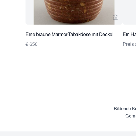
Verkaeufe
Eine braune Marmor-Tabakdose mit Deckel
Ein H
€ 650
Preis 
Bildende K
Gemä