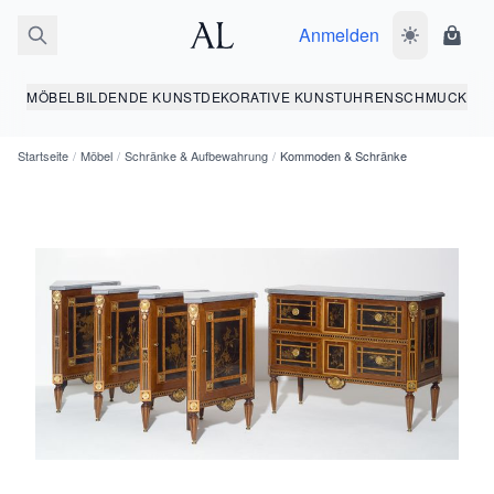
Anmelden
Dunkelmodus
Ware
MÖBEL
BILDENDE KUNST
DEKORATIVE KUNST
UHREN
SCHMUCK
Startseite
/
Möbel
/
Schränke & Aufbewahrung
/
Kommoden & Schränke