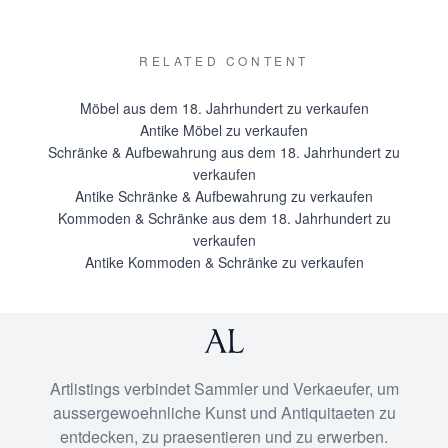
und die Stühle mit losen Hussen aus demselben Stoff
versehen. Im Winter wurden schwerere, wärmere Stoffe
RELATED CONTENT
vor die Fenster und Türen gehängt (Portières) und die
Sommer-Hussen von den Stühlen entfernt.
Möbel aus dem 18. Jahrhundert zu verkaufen
Es ist denkbar, dass ein zweites Set von Paneelen,
Antike Möbel zu verkaufen
bespannt mit luftigen Sommerstoffen, Teil dieses
Schränke & Aufbewahrung aus dem 18. Jahrhundert zu
verkaufen
Ensembles war.
Antike Schränke & Aufbewahrung zu verkaufen
Kommoden & Schränke aus dem 18. Jahrhundert zu
Encoignures wurden im 18. Jahrhundert in großer Zahl
verkaufen
hergestellt.
Antike Kommoden & Schränke zu verkaufen
Das wird sicherlich mit der Vorliebe für besondere,
abgerundete Formen von Räumen zu tun gehabt haben.
Immerhin konnten Encoignures die Form eines Raumes
zumindest optisch zu einem Vieleck werden lassen.
Artlistings verbindet Sammler und Verkaeufer, um
Möglicherweise wurde das Ensemble für ein Lack- oder
aussergewoehnliche Kunst und Antiquitaeten zu
orientalisches Kabinett in Auftrag gegeben, in dem die
entdecken, zu praesentieren und zu erwerben.