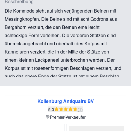
Beschreibung
Die Kommode steht auf sich verjüngenden Beinen mit
Messingknöpfen. Die Beine sind mit acht Godrons aus
Bergahorn verziert, die den Beinen eine leicht
achteckige Form verleihen. Die vorderen Stützen sind
übereck angebracht und oberhalb des Korpus mit
Kanneluren verziert, die in der Mitte der Stütze von
einem kleinen Lackpaneel unterbrochen werden. Der
Korpus ist mit rosettenförmigen Beschlägen verziert, und
auch das obere Ende der Stütze ist mit einem Beschlag
versehen. Diese Eckbeschläge wurden ebenso wie die
Beschläge auf den Fußleisten auf Mahagoniplatten
gesetzt, wodurch sie noch stärker betont werden.
Kollenburg Antiquairs BV
5.0
(1)
Die Kommode hat zwei Schubladen, die jeweils mit drei
Premier-Verkaeufer
Lackpaneelen dekoriert sind. Die beiden äußeren,