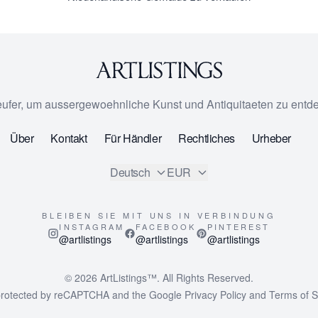
eufer, um aussergewoehnliche Kunst und Antiquitaeten zu entd
Über
Kontakt
Für Händler
Rechtliches
Urheber
Deutsch
EUR
BLEIBEN SIE MIT UNS IN VERBINDUNG
INSTAGRAM
FACEBOOK
PINTEREST
@artlistings
@artlistings
@artlistings
© 2026
ArtListings™
. All Rights Reserved.
s protected by reCAPTCHA and the Google
Privacy Policy
and
Terms of S