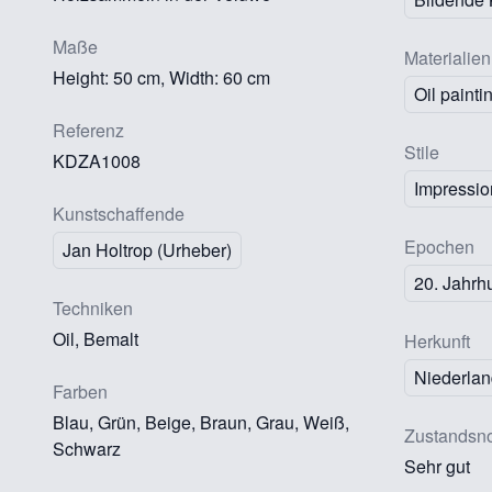
Maße
Materialien
Height: 50 cm, Width: 60 cm
Oil painti
Referenz
Stile
KDZA1008
Impressio
Kunstschaffende
Epochen
Jan Holtrop (Urheber)
20. Jahrh
Techniken
Oil, Bemalt
Herkunft
Niederla
Farben
Blau, Grün, Beige, Braun, Grau, Weiß,
Zustandsno
Schwarz
Sehr gut