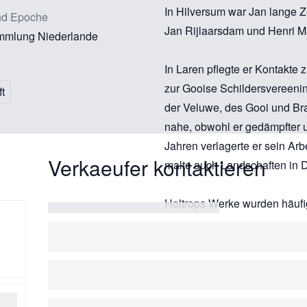
In Hilversum war Jan lange Z
nd Epoche
Jan Rijlaarsdam und Henri M
mmlung Niederlande
In Laren pflegte er Kontakte
zur Gooise Schildersvereening
t
der Veluwe, des Gooi und Bra
nahe, obwohl er gedämpfter u
Jahren verlagerte er sein A
Verkaeufer kontaktieren
malte auch Landschaften in D
Holtrops Werke wurden häufi