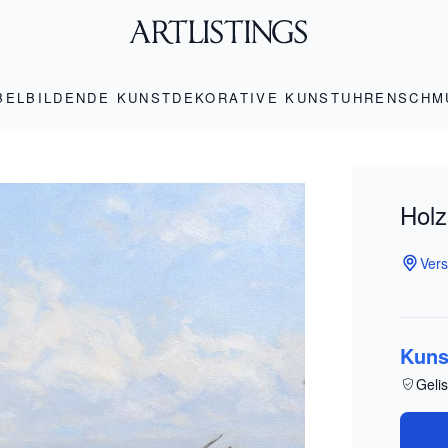
BEL
BILDENDE KUNST
DEKORATIVE KUNST
UHREN
SCHM
Holz
Vers
Kuns
Gelis