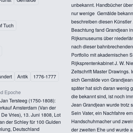
unbekannt. Handbücher über 
nur wenige Gemälde bekannt 
beschreiben diesen Künstler 
uf Tuch
Beachtung fand Grandjean in
Rijksmuseums über niederländi
nach dieser bahnbrechenden 
Portfolio mit akademischen S
Rijksprentenkabinet J. W. Nie
Zeitschrift Master Drawings. 
undert
Antik
1776-1777
sich Gemälde von Grandjean 
später hat sich daran wenig 
nd Epoche
die bekannt sind, ist noch i
an Tersteeg (1750-1808):
Jean Grandjean wurde trotz 
erkauf Amsterdam (Van der
Sein Vater, ein Nachfahre em
De Vries), 13. Juni 1808, Lot
Handschuhmacher und zweimal
Van der Schley für 100 Gulden
lung, Deutschland
der zweiten Ehe und wurde a