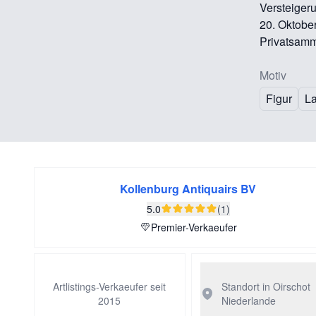
Versteiger
20. Oktober
Privatsamm
Motiv
Figur
La
Kollenburg Antiquairs BV
5.0
(1)
Premier-Verkaeufer
Artlistings-Verkaeufer seit
Standort in Oirschot
2015
Niederlande