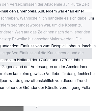
n den Verzeichnissen der Akademie auf. Kurze Zeit
imal den Ehrenpreis. Außerdem war er an einer
eschrieben. Wahrscheinlich handelte es sich dabei um
nstlern gegründet worden war, um die Kosten zu
sonderen Wert auf das Zeichnen nach dem lebenden
geizig: Er wollte historischer Maler werden. Die
 unter dem Einfluss von zum Beispiel Johann Joachim
e großen Einfluss auf die Kunsttheorie und die
acks im Holland der 1760er und 1770er Jahre.
t Gegenstand der Vorlesungen an der Amsterdamer
reisen kam eine gewisse Vorliebe für das griechische
djean wurde ganz offensichtlich von diesem Trend
ean einer der Gründer der Künstlervereinigung Felix
Amateurzeichner und Sammler Jan Tersteeg (1750-