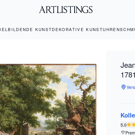
BEL
BILDENDE KUNST
DEKORATIVE KUNST
UHREN
SCHM
Jean
1781
Vers
Koll
5.0
Prem