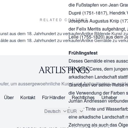
die Fußstapfen von Jean Gran
Dupré (1751-1817), Hendrik 
RELATED CONTENT
Josephus Augustus Knip (177
der Felix Meritis aufgehängt
Kunst aus dem 18. Jahrhundert zu verkaufen
Antike Bildende Kunst z
Lelie (1755-1820) aus dem J
lde aus dem 18. Jahrhundert zu verkaufen
Antike Gemälde zu verk
Frühlingsfest
Dieses Gemälde eines aussch
der Göttin Ceres, dem junge
arkadischen Landschaft stattf
eufer, um aussergewoehnliche Kunst und Antiquitaeten zu entd
Grandjean vor seiner Reise 
die Verwendung der Farben s
Über
Kontakt
Für Händler
Rechtliches
Urheber
Jurrian Andriessen verbunde
brauner Tinte und Wasserfar
Deutsch
EUR
eine arkadische Landschaft m
Zeichnung als auch das Ölge