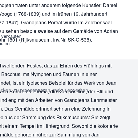
djean traten unter anderem folgende Künstler: Daniel
Voogd (1768-1839) und im frühen 19. Jahrhundert
7-1847). Grandjeans Porträt wurde im Zeichensaal
, zu sehen beispielsweise auf dem Gemälde von Adrian
u verkaufen
ahr 1801 (Rijksmuseum, Inv.Nr. SK-C-538).
aufen
weifenden Festes, das zu Ehren des Frühlings mit
n Bacchus, mit Nymphen und Faunen in einer
indet, ist ein typisches Beispiel für das Werk von Jean
ecken, zu praesentieren und zu erwerben.
nach Rom. Das Thema, die Komposition, der Stil und
ind eng mit den Arbeiten von Grandjeans Lehrmeister
n. Das Gemälde erinnert sehr an eine Zeichnung in
be aus der Sammlung des Rijksmuseums: Sie zeigt
it einem Tempel im Hintergrund. Sowohl die kolorierte
mälde gehörten früher zur Sammlung von Jan