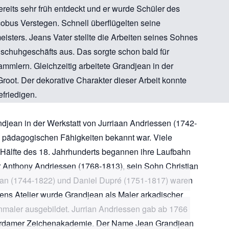
reits sehr früh entdeckt und er wurde Schüler des
obus Verstegen. Schnell überflügelten seine
isters. Jeans Vater stellte die Arbeiten seines Sohnes
schuhgeschäfts aus. Das sorgte schon bald für
mlern. Gleichzeitig arbeitete Grandjean in der
root. Der dekorative Charakter dieser Arbeit konnte
efriedigen.
jean in der Werkstatt von Jurriaan Andriessen (1742-
e pädagogischen Fähigkeiten bekannt war. Viele
n Hälfte des 18. Jahrhunderts begannen ihre Laufbahn
er Anthony Andriessen (1768-1813), sein Sohn Christian
n (1744-1822) und Daniel Dupré (1751-1817) waren
sens Atelier wurde Grandjean als Maler arkadischer
nmaler ausgebildet. Jurrian Andriessen gab ab 1766
terdamer Zeichenakademie. Der Name Jean Grandjean