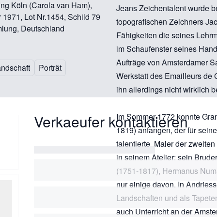
ung Köln (Carola van Ham),
Jeans Zeichentalent wurde be
 1971, Lot Nr.1454, Schild 79
topografischen Zeichners Jac
lung, Deutschland
Fähigkeiten die seines Lehrme
im Schaufenster seines Hand
Aufträge von Amsterdamer Sam
ndschaft
Porträt
Werkstatt des Emailleurs de G
ihn allerdings nicht wirklich b
Verkaeufer kontaktieren
Im Sommer 1772 konnte Grand
1819) anfangen, der für sein
talentierte Maler der zweite
in seinem Atelier: sein Brud
(1751-1817), Hermanus Numa
nur einige davon. In Andries
Landschaften und als Tapete
auch Unterricht an der Ams