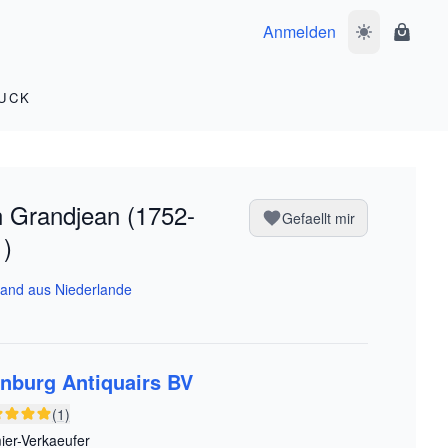
Anmelden
Dunkelmodus 
Waren
UCK
 Grandjean (1752-
Gefaellt mir
)
and aus Niederlande
enburg Antiquairs BV
(1)
ier-Verkaeufer