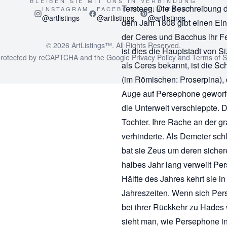
BLEIBEN SIE MIT UNS IN VERBINDUNG
Tersteeg. Die Beschreibung 
INSTAGRAM
FACEBOOK
PINTEREST
@artlistings
@artlistings
@artlistings
dem Jahr 1808 gibt einen Ein
der Ceres und Bacchus ihr Fes
© 2026
ArtListings™
. All Rights Reserved.
ist dies die Hauptstadt von S
s protected by reCAPTCHA and the Google
Privacy Policy
and
Terms of S
als Ceres bekannt, ist die S
(im Römischen: Proserpina), d
Auge auf Persephone geworfen
die Unterwelt verschleppte. 
Tochter. Ihre Rache an der g
verhinderte. Als Demeter schl
bat sie Zeus um deren siche
halbes Jahr lang verweilt Pe
Hälfte des Jahres kehrt sie i
Jahreszeiten. Wenn sich Perse
bei ihrer Rückkehr zu Hades
sieht man, wie Persephone in 