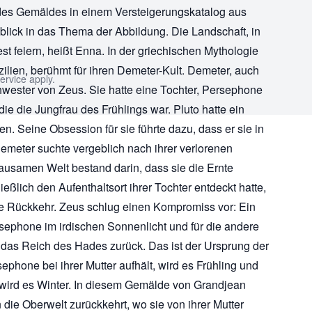
des Gemäldes in einem Versteigerungskatalog aus
blick in das Thema der Abbildung. Die Landschaft, in
t feiern, heißt Enna. In der griechischen Mythologie
izilien, berühmt für ihren Demeter-Kult. Demeter, auch
ervice
apply.
chwester von Zeus. Sie hatte eine Tochter, Persephone
ie die Jungfrau des Frühlings war. Pluto hatte ein
. Seine Obsession für sie führte dazu, dass er sie in
Demeter suchte vergeblich nach ihrer verlorenen
rausamen Welt bestand darin, dass sie die Ernte
ießlich den Aufenthaltsort ihrer Tochter entdeckt hatte,
re Rückkehr. Zeus schlug einen Kompromiss vor: Ein
rsephone im irdischen Sonnenlicht und für die andere
n das Reich des Hades zurück. Das ist der Ursprung der
phone bei ihrer Mutter aufhält, wird es Frühling und
 wird es Winter. In diesem Gemälde von Grandjean
die Oberwelt zurückkehrt, wo sie von ihrer Mutter