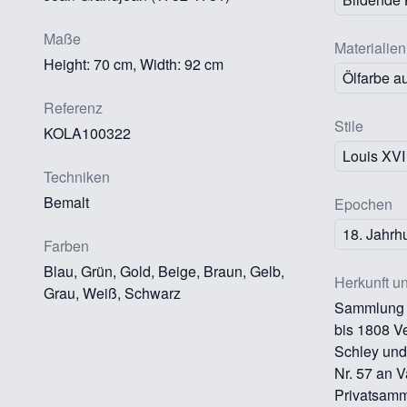
Maße
Materialien
Height: 70 cm, Width: 92 cm
Ölfarbe a
Referenz
Stile
KOLA100322
Louis XVI
Techniken
Bemalt
Epochen
18. Jahrh
Farben
Blau, Grün, Gold, Beige, Braun, Gelb,
Herkunft u
Grau, Weiß, Schwarz
Sammlung J
bis 1808 V
Schley und 
Nr. 57 an 
Privatsamm