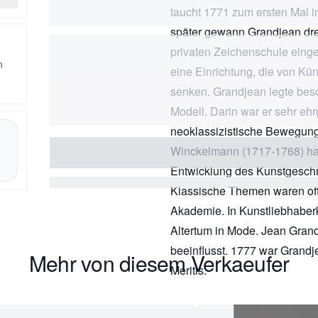
taucht 1771 zum ersten Mal i
später gewann Grandjean dre
privaten Zeichenschule eing
n
eine Einrichtung, die von Kü
senken. Grandjean legte be
Modell. Darin war er sehr ehr
neoklassizistische Bewegung
Winckelmann (1717-1768) hatt
Entwicklung des Kunstgeschm
Klassische Themen waren of
Akademie. In Kunstliebhaberk
Altertum in Mode. Jean Gran
beeinflusst. 1777 war Grandj
Mehr von diesem Verkaeufer
Meritis.
Die beiden Kunstliebhaber, 