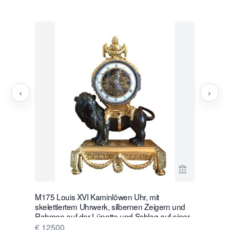
‹
›
Verkaeuferse
M175 Louis XVI Kaminlöwen Uhr, mit
W28 Große 
skelettiertem Uhrwerk, silbernen Zeigern und
Wanduhr m
Rahmen auf der Lünette und Schlag auf einer
€ 16500
silbernen Glocke
€ 12500